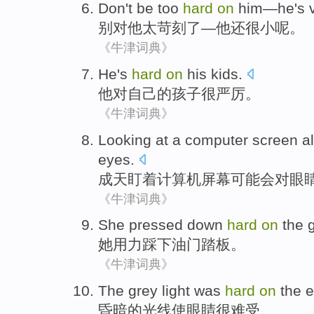
Don't
be too
hard
on
him
—
he
's
别
对
他
太
苛刻
了—
他
还
很小
呢。
《牛津词典》
He
's
hard
on
his
kids
.
他
对
自己
的孩子
很
严厉。
《牛津词典》
Looking at
a
computer
screen
al
eyes
.
成天
盯
着
计算机
屏幕
可能
会
对
眼
《牛津词典》
She
pressed down
hard
on
the
她
用力
踩下
油门
踏板。
《牛津词典》
The grey
light
was
hard
on
the
e
昏暗
的
光线使
眼睛
很
难受
。