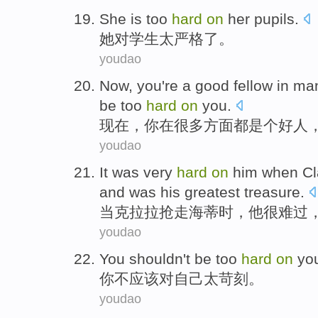
She
is too
hard
on
her
pupils
.
她
对
学生
太
严格
了。
youdao
Now
,
you
're a good
fellow
in
ma
be too
hard
on
you
.
现在
，
你
在
很多
方面
都
是个好人
youdao
It
was very
hard
on
him
when
Cl
and was
his
greatest
treasure
.
当
克拉拉
抢走
海蒂
时，
他
很
难过
youdao
Y
ou shouldn't be too
hard
on
you
你
不应该对自己太苛刻。
youdao