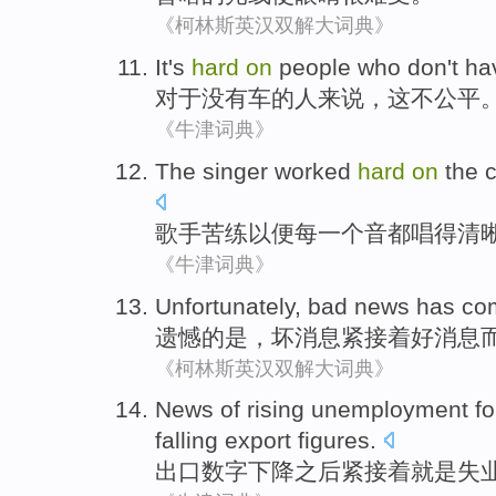
《柯林斯英汉双解大词典》
It's
hard
on
people who
don't ha
对于
没有
车
的
人
来说，这不公平
《牛津词典》
The singer
worked
hard
on
the
c
歌手
苦练以便
每
一个
音
都唱得
清
《牛津词典》
Unfortunately
,
bad
news
has
co
遗憾
的是，
坏
消息
紧接着
好消息
《柯林斯英汉双解大词典》
News
of
rising
unemployment
f
falling
export
figures
.
出口
数字
下降
之后紧接着
就是
失