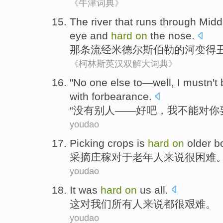
《牛津词典》
The river
that
runs through Mid
eye and
hard
on
the
nose
.
那条
流经
米德尔斯伯勒的
河
变得
《柯林斯英汉双解大词典》
"
No
one else
to—
well
,
I
mustn't 
with forbearance
.
“
没有
别人
——
好吧
，
我
不能
对
你
youdao
Picking
crops
is
hard
on
older
bo
采摘
庄稼
对于
老年人来说
很
困难
youdao
It
was
hard
on
us
all
.
这
对
我们
所有
人来说都
很
艰难
。
youdao