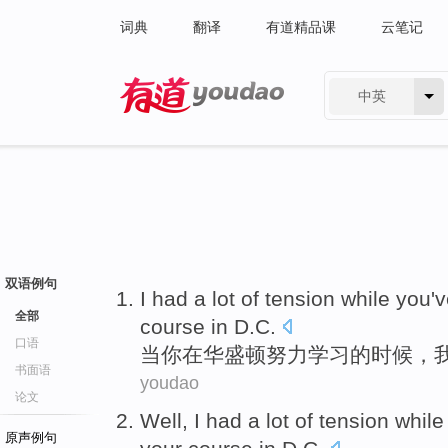
词典
翻译
有道精品课
云笔记
中英
有道 - 网易旗下搜索
双语例句
I
had a
lot
of
tension
while
you'
全部
course in D.C.
口语
当
你
在
华盛顿
努力
学习
的
时候，
书面语
youdao
论文
Well,
I
had a
lot
of
tension
while
原声例句