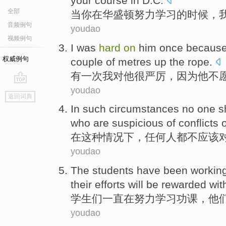
your
course in D.C.
全部
当
你
在
华盛顿
努力
学习
的
时候，
音频例句
youdao
视频例句
I
was
hard
on
him
once
becaus
权威例句
couple
of
metres
up
the
rope
.
有一次
我
对
他
很
严厉
，
因为
他
不
youdao
go
返回词典
top
In
such
circumstances
no
one
s
who are
suspicious
of
conflicts
o
在
这种
情况下
，任何人
都不
应该
youdao
The students
have been
workin
their
efforts will be
rewarded
wit
学生
们
一直
在
努力
学习功课，
他
youdao