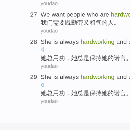
youdao
We
want
people who
are
hardwo
我们
需要
既
勤劳又和气的
人
。
youdao
She
is
always
hardworking
and 
她
总
用功
，她
总是
保持
她
的
诺言
youdao
She
is
always
hardworking
and 
她
总
用功
，她
总是
保持
她
的
诺言
youdao