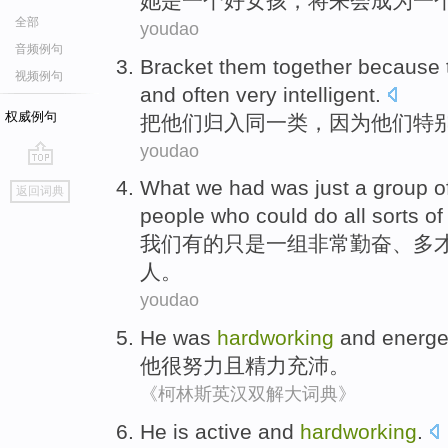
她
是
一
个
好
女孩
，
将来会
成为
一
全部
youdao
音频例句
Bracket
them
together
because
视频例句
and
often
very
intelligent
.
权威例句
把
他们归入
同一类，
因为
他们
特
youdao
go
What we
had
was just
a
group
o
返回词典
top
people who
could
do
all sorts
of
我们
有的
只是
一
组
非常
勤奋
、多
人
。
youdao
He
was
hardworking
and
energe
他
很
努力
且
精力充沛。
《柯林斯英汉双解大词典》
He
is
active
and
hardworking
.