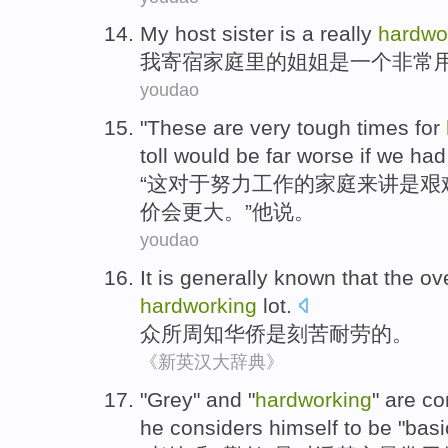
My
host
sister
is
a
really
hardwo
我
寄宿家庭里
的
姐姐
是
一个
非常
youdao
"
These
are
very tough
times
for
toll
would be
far worse
if
we
had
“
这
对于
努力
工作的
家庭
来讲
是
艰
价
会
更
大。”
他
说
。
youdao
It is generally known that
the
ov
hardworking
lot.
众所周知
华侨
是
刻苦
耐劳的。
《新英汉大辞典》
"
Grey
"
and
"
hardworking
"
are
c
he
considers
himself
to be "
basi