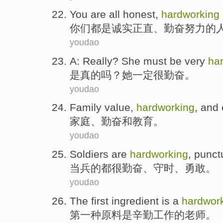
You
are all
honest
,
hardworking
你们
都
是
诚实正直
、
勤奋努力
的
youdao
A:
Really
?
She
must be
very
ha
是真的
吗？
她
一定
很
勤奋
。
youdao
Family
value,
hardworking
,
and
家庭
、
勤奋
和
教育
。
youdao
Soldiers
are
hardworking
,
punct
当兵
的都
很勤奋
、
守时
、
勇敢
。
youdao
The first
ingredient
is
a
hardwor
第一
种原料
是
辛勤
工作的
老师
。