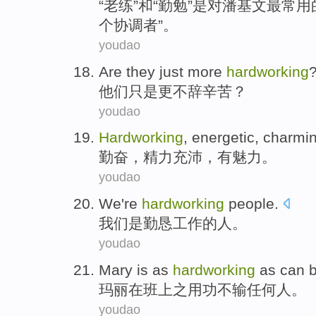
“
老练
”
和
“
勤勉
”
是
对潘基文
最常用
个
协调
者”。
youdao
Are
they
just
more
hardworking
他们
只是
更
不辞辛苦
？
youdao
Hardworking
,
energetic
,
charmi
勤奋
，
精力充沛
，
有魅力
。
youdao
We
're
hardworking
people
.
我们
是
勤恳工作
的
人
。
youdao
Mary
is
as
hardworking
as
can 
玛丽
在班上
之
用功不输任何人。
youdao