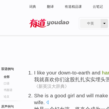
词典
翻译
有道精品课
云笔记
中英
有道 - 网易旗下搜索
双语例句
I
like
your
down-to-earth and
ha
全部
我
就喜欢
你们
这股
扎扎实实
埋头
口语
《新英汉大辞典》
书面语
She
is
a
good
girl
and
will
make
论文
wife
.
原声例句