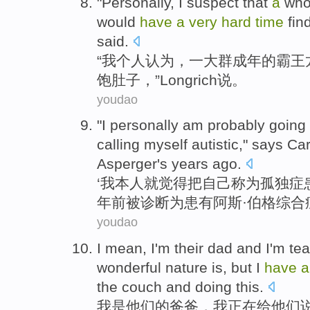
"
Personally
, I
suspect that
a
who
would
have
a
very
hard
time
fin
said
.
“
我个人
认为
，
一
大群
成年
的
霸王
饱肚子，”
Longrich
说
。
youdao
"
I
personally am
probably going
calling
myself
autistic
," says
Car
Asperger
's
years ago
.
‘
我
本人
就觉得
把
自己
称为
孤独症
年前
被
诊断为患有阿斯·伯格综合
youdao
I
mean
, I
'm
their
dad and
I'm
te
wonderful
nature
is
,
but
I
have
the couch
and doing this.
我
是
他们
的
爸爸
，我
正在
给
他们