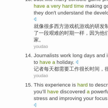
have
a
very
hard
time
making
g
they
don't
understand
the
devel
就
像
很多
西方
游戏机
游戏
的
研发
了一
段
艰难
的
时期
一样，
因为
他
家。
youdao
J
ournalists work long days and 
to
have
a
holiday.
记
者每天都需要工作很长时间，
youdao
This
experience
is
hard
to
descr
you’ll
have
discovered
a
powerf
stress
and
improving
your
focus