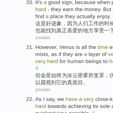
It
's
a
good
sign
,
because
when
hard
-
they earn the
money
.
But
find
a
place
they
actually
enjoy
.
这
是
好
迹象
，
因为
人们
工作
的
时
也
能
找到
真正
喜爱的
地方
享受一
youdao
However
,
Venus
is all the
time
e
mists
,
as if
they are
a
layer
of
v
very
hard
for
human beings
to
h
但
金星始终
为
浓
云
密
雾
所笼罩
，
以
窥视
到
它
的真面目。
youdao
As
I
say
,
we
have
a
very
close-k
hard
towards achieving its
sole