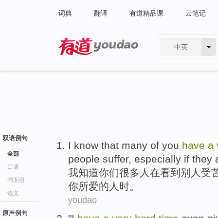
词典
翻译
有道精品课
云笔记
中英
有道 - 网易旗下搜索
双语例句
I
know that
many of
you
have
a
全部
people
suffer
,
especially
if
they
口语
我
知道
你们
很多
人
在看到
别人
受
书面语
你
所爱的人时。
论文
youdao
原声例句