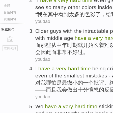
"
I
have
a
very
hard
time
even
gi
全部
see
so many
other colors
inside
音频例句
“
我
在
其中
看到
太多
的
色彩
了，
给
视频例句
youdao
权威例句
Older
guys
with the
intractable
p
with middle
age
have
a
very
ha
而那些从中年
时期
就开始长着
难
go
返回词典
top
会因此而
非常
不好过
。
youdao
I
have
a
very
hard
time
being
cr
even
of
the smallest
mistakes -
对
我
哪怕
是
最
微小
的
一个
批评
、
——
而且
我会
做出
十分
愤怒的反
youdao
We
have
a
very
hard
time
sticki