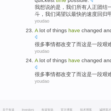
quickest
time
possible.
我
想说
的
是
，
我们
所有人
正
团结
斗，我们渴望以最快的速度
回归
youdao
A
lot of
things
have
changed
an
很多
事情
都
改变了
而
这
是
一
段
艰
youdao
A
lot of
things
have
changed
an
很多
事情
都
改变了
而
这
是
一
段
艰
youdao
关于有道
Investors
有道智选
官方博客
技术博客
诚聘英