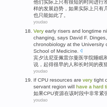
他们
实际上
只有
很
短
的
时间
进行
样
的
发展
趋势
，
如果
实际上只有
也
只能
如此了。
youdao
Very
early risers
and
longtime
n
changing
,
says
David F.
Dinges
chronobiology
at the University
School
of Medicine.
宾夕法尼亚
佩
雷尔曼
医学院
睡眠
说
，起得
很早
的
人和
长
时间
的
夜
youdao
If
CPU
resources
are
very
tight
servant
region
will
have
a
hard
如果
CPU
资源
在
该
时段
中
非常
紧
youdao