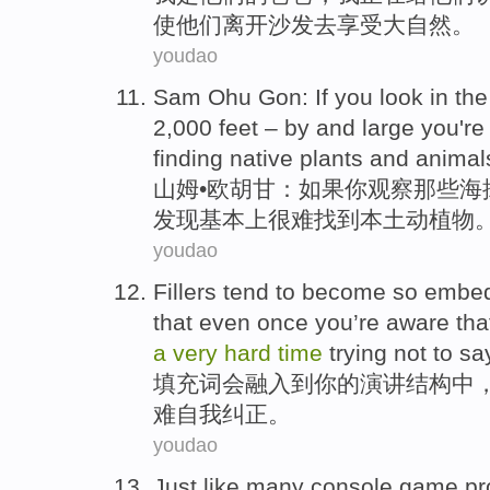
使
他们
离开
沙发
去享受大自然。
youdao
Sam
Ohu
Gon
:
If
you
look
in the
2,000
feet
– by and large you
're
finding
native
plants and animal
山姆
•欧
胡甘
：
如果
你
观察那些海
发现
基本上
很难
找到
本土
动植物
youdao
Fillers tend
to
become so embed
that
even once
you
’re
aware tha
a
very
hard
time
trying not to
sa
填充
词会
融入
到
你
的
演讲
结构
中
难
自我纠正。
youdao
Just
like
many
console
game
pr