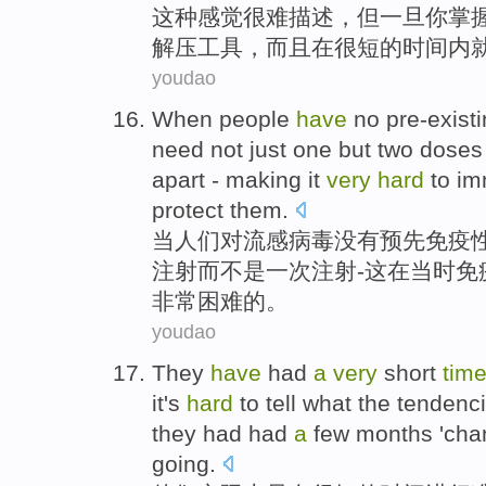
这种
感觉
很难
描述
，
但
一旦
你
掌
解压
工具，
而且
在
很
短
的
时间
内
youdao
When
people
have
no
pre-exist
need
not just
one
but
two
dose
apart
-
making
it
very
hard
to i
protect
them
.
当
人们
对
流感
病毒
没有
预先
免疫
注射
而
不是
一
次注射
-
这
在
当时
免
非常
困难
的。
youdao
They
have
had
a
very
short
tim
it's
hard
to
tell
what
the
tendenc
they
had
had
a
few
months
'chan
going.