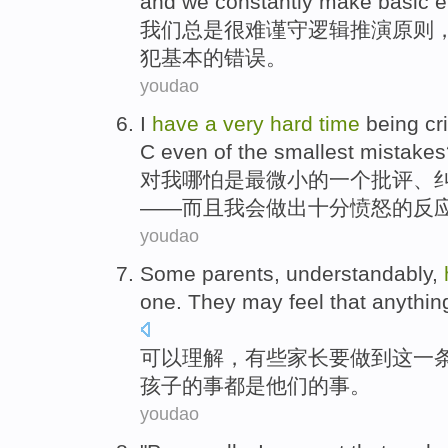
and we
constantly
make
basic
e
我们
总是
很难
谨
守
逻辑
推演原则
犯
基本
的
错误
。
youdao
I
have
a
very
hard
time
being
cr
C
even
of the
smallest
mistake
对
我
哪怕是
最微小
的
一个
批评
、
——
而且
我会
做出
十分
愤怒的反
youdao
Some
parents
,
understandably
,
one
.
They
may
feel that
anythin
可以
理解
，
有些
家长
要
做到
这
一
孩子
的事都
是
他们
的
事
。
youdao