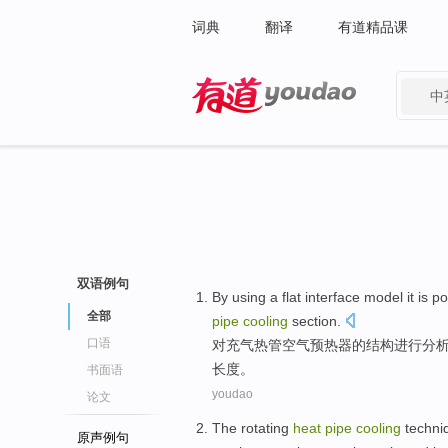
词典
翻译
有道精品课
中
有道 - 网易旗下搜索
双语例句
By
using
a
flat
interface
model
it is p
全部
pipe
cooling
section
.
口语
对
充气
热管
空气预热器
的
结构进行分
长度
。
书面语
youdao
论文
The
rotating
heat
pipe
cooling
techni
原声例句