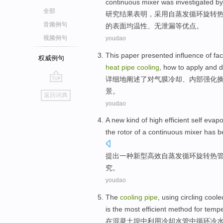
continuous
mixer
was
investigated
by
全部
研究
结果表明，
采用
自蒸发
循环
旋转
音频例句
的表面均温性、无泄漏等优点。
视频例句
youdao
This paper presented
influence
of
fac
权威例句
heat
pipe
cooling
, how to
apply
and
d
详细地
阐述
了
对
气膜
冷却
、
内部强化
go
景
。
返回词典
top
youdao
A
new
kind of
high efficient
self
evapo
the
rotor
of
a
continuous
mixer
has b
提出
一种
新型
高效
自
蒸发
循环
旋转
热
究
。
youdao
The
cooling
pipe
,
using
circling
coole
is
the most
efficient
method
for
tempe
在
混凝土
坝
中
利用
冷却
水管
中循环
冷