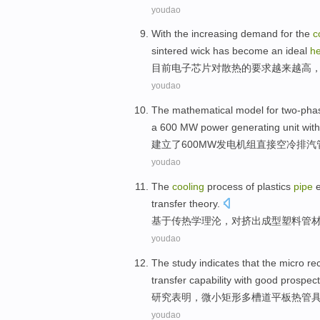
youdao
With the increasing
demand
for
the
c
sintered
wick
has
become
an
ideal
he
目前
电子
芯片
对
散热
的
要求
越来越高
youdao
The
mathematical
model
for two-pha
a 600
MW
power generating
unit with
建立了
600
MW
发电
机组
直接
空
冷
排汽
youdao
The
cooling
process
of
plastics
pipe
transfer
theory
.
基于
传热学理沦，
对挤出成型
塑料
管
youdao
The study
indicates that
the
micro
re
transfer
capability
with
good
prospec
研究
表明
，
微小
矩形多
槽道
平板
热管
youdao