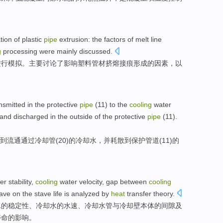
tion
of
plastic
pipe
extrusion: the
factors
of
melt
line
g
processing
were
mainly
discussed
.
进行模拟
。主要讨论了
影响
塑料管材挤
熔接
痕
形成
的因素，
以
nsmitted
in
the
protective
pipe
(
11
)
to
the
cooling
water
and
discharged
in the
outside
of
the protective
pipe
(11).
到
流通
通过
冷却
管
(
20
)的
冷却水
，
并
耗散到
保护管道(
11
)
的
er
stability
,
cooling
water
velocity
,
gap between
cooling
ave
on
the stave
life
is analyzed
by
heat
transfer
theory.
水
的
稳定性
、冷却水的
水
速
、
冷却
水管
与
冷却
壁
本体的
间隙
及
寿命
的
影响
。