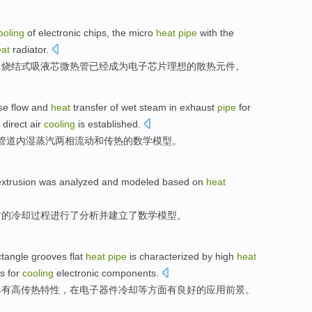
ooling
of
electronic
chips
, the
micro
heat
pipe
with the
at
radiator
.
，
烧结式
吸液芯
微
热管
已经
成为
电子芯片
理想
的散热元件。
se
flow
and
heat
transfer
of
wet
steam
in
exhaust
pipe
for
direct
air
cooling
is
established
.
管道内
湿
蒸汽
两
相
流动
和
传热
的
数学
模型
。
extrusion
was analyzed
and
modeled
based on
heat
材
的
冷却
过程
进行
了分析
并
建立了
数学
模型。
ctangle
grooves
flat
heat
pipe
is characterized by
high
heat
ts
for
cooling
electronic
components
.
具有
高
传热
特性，在
电子
器件
冷却
等方面
有
良好
的
应用前景
。