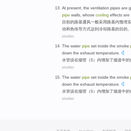
At present
, the
ventilation
pipes
are g
pipe
walls
, whose
cooling
effects are
目前
的路基
通风
一般
采用路基内预埋
动
和
热传导
方式达到
冷却路基
的目的
youdao
The water
pipe
set inside
the
smoke
down
the
exhaust
temperature
.
水管
设在
烟
管
（
5
）内
增加
了烟道中的
youdao
The water
pipe
set inside
the
smoke
down
the
exhaust
temperature
.
水管
设在
烟
管
（
5
）内
增加
了烟道中的
youdao