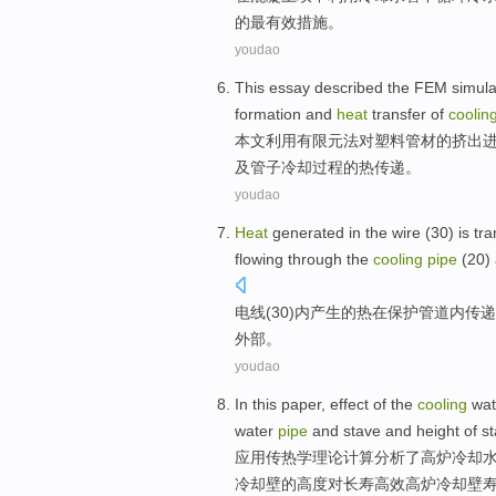
的
最
有效
措施
。
youdao
This essay described
the FEM
simula
formation
and
heat
transfer
of
coolin
本文
利用
有限元法对
塑料
管材
的
挤出
及
管子
冷却
过程
的
热
传递
。
youdao
Heat
generated
in
the
wire
(
30
) is
tra
flowing
through the
cooling
pipe
(
20
)
电线
(
30
)内
产生
的
热
在
保护
管道
内
传递
外部
。
youdao
In this
paper
,
effect
of
the
cooling
wat
water
pipe
and
stave
and
height
of
st
应用传热学
理论
计算
分析了高炉
冷却
冷却壁
的
高度
对
长寿高效高炉冷却壁