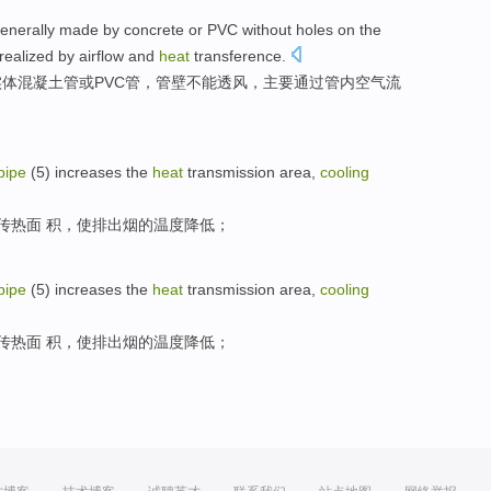
enerally
made by
concrete
or
PVC
without holes
on the
 realized
by
airflow
and
heat
transference.
实体混凝土
管
或
PVC
管，
管壁
不能透风，主要
通过
管内
空气
流
。
pipe
(
5
)
increases
the
heat
transmission
area
,
cooling
传热
面
积，
使排出
烟
的
温度
降低
；
pipe
(
5
)
increases
the
heat
transmission
area
,
cooling
传热
面
积，
使排出
烟
的
温度
降低
；