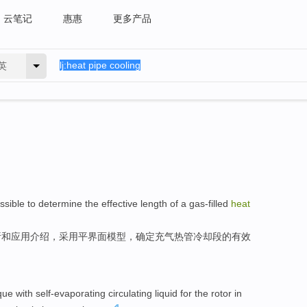
云笔记
惠惠
更多产品
英
ossible to
determine
the
effective
length
of
a
gas-filled
heat
析和
应用
介绍，采用
平
界面
模型
，
确定
充气热管冷却段
的
有效
que
with self-evaporating
circulating
liquid for
the
rotor
in