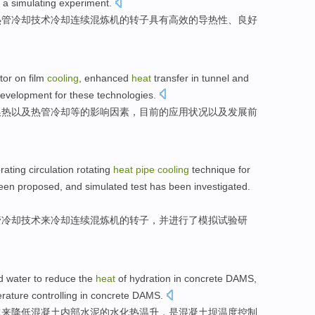
 a simulating experiment.
热管
冷却
技术
冷却
连续
混炼机
的
转子
具有高效的导热性、良好
tor
on
film
cooling
,
enhanced
heat
transfer in tunnel
and
evelopment
for these technologies.
换热
以及
热管
冷却等
的
影响
因素
，目前的
应用状况
以及
发展前
rating
circulation
rotating
heat
pipe
cooling
technique
for
een
proposed
,
and
simulated
test
has been
investigated
.
管
冷却
技术
来
冷却
连续
混炼机
的
转子
，
并
进行了模拟
试验
研
d water
to
reduce
the
heat
of
hydration
in
concrete
DAMS
,
rature
controlling
in
concrete DAMS.
水
来
降低
混凝土内部
水泥
的
水化
热
温升，
是
混凝土坝
温度
控制