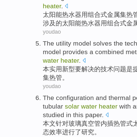
heater
.
太阳能
热水器
用
组合式
金属
集热
涉及
的太阳能热水器用组合式金
youdao
The
utility
model
solves
the
tech
model
provides
a
combined
met
water
heater
.
本实用新型
要解决
的
技术
问题
是
集热管
。
youdao
The
configuration
and thermal 
tubular
solar
water
heater
with 
studied
in this
paper
.
本文针对
玻璃
真空
管内
插
热管
式
态效率进行
了
研究。