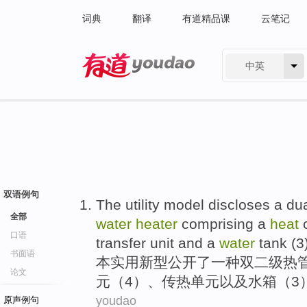
词典
翻译
有道精品课
云笔记
中英
有道 - 网易旗下搜索
双语例句
The utility
model
discloses
a
dua
全部
water
heater
comprising
a
heat
c
口语
transfer
unit
and
a
water
tank
(
3
书面语
本
实用新型
公开了
一种
双二级
热
论文
元
（
4
）、
传热
单
元
以及
水箱（3
youdao
原声例句