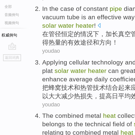
全部
In
the
case
of
constant
pipe
dia
音频例句
vacuum
tube
is
an
effective
way
视频例句
solar
water
heater
!
在
管径
恒定
的
情况下
，
加长
真空
权威例句
得
热量
的
有效
途径
和方向！
youdao
go
返回词典
top
Applying cellular
technology
an
plat
solar
water
heater
can
great
enhance
average
daily
coefficie
把
蜂窝
技术
和
热管
技术
结合起来
以
大大
减少
热
损失
，
提高
日
平均
youdao
The
combined
metal
heat
collec
belongs to
the
technical
field
of
relating to
combined metal
heat