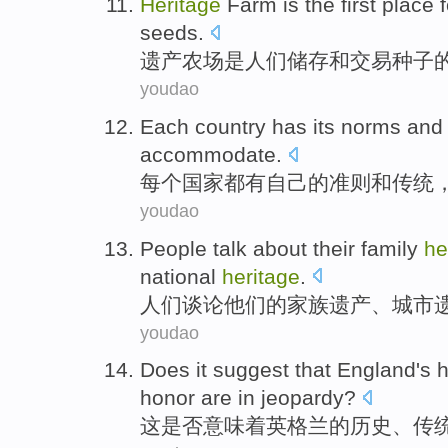
Heritage
Farm
is
the first
place
f
seeds
.
遗产
农场
是
人们
储存
和
交易
种子
youdao
Each
country
has
its
norms
and
accommodate
.
每个
国家
都有
自己
的
准则
和
传统
youdao
People
talk about
their
family
he
national
heritage
.
人们
谈论
他们的
家族
遗产
、
城市
youdao
Does it
suggest that
England
's
h
honor
are
in jeopardy
?
这
是否
意味着
英格兰
的
历史
、
传