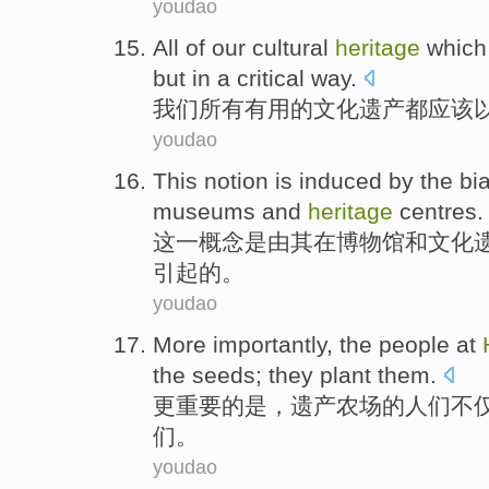
youdao
All
of
our
cultural
heritage
which
but
in
a
critical
way
.
我们
所有
有用
的
文化
遗产
都
应该
youdao
This
notion
is
induced
by the
bi
museums
and
heritage
centres
.
这
一概念
是
由
其
在
博物馆
和
文化
引起的。
youdao
More
importantly
,
the
people
at
the seeds
;
they
plant
them
.
更
重要的是
，
遗产
农场
的
人们
不
们
。
youdao