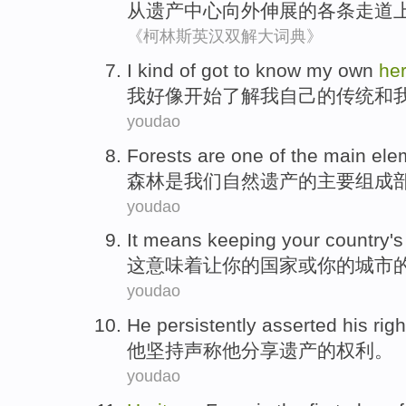
从
遗产
中心
向外伸展
的
各条走道
《柯林斯英汉双解大词典》
I
kind
of
got to
know
my
own
her
我
好像
开始
了解
我
自己
的
传统
和
youdao
Forests
are
one
of
the
main
ele
森林
是
我们
自然
遗产
的
主要
组成
youdao
It
means
keeping
your
country
's
这
意味着
让
你
的
国家
或
你的
城市
youdao
He
persistently
asserted
his
righ
他
坚持
声称
他
分享
遗产
的
权利
。
youdao