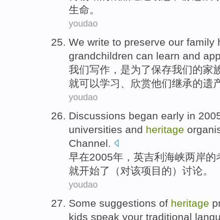
生命
。
youdao
We
write
to
preserve
our
family
grandchildren
can
learn
and
app
我们
写作
，是
为了
保存
我们
的
家
就
可以
学习
、
欣赏
他们
继承
的遗
youdao
Discussions
began
early
in
2005
universities
and
heritage
organi
Channel
.
早
在
2005年，
英
吉利海峡两岸
的
就开始了
（对该项目的）
讨论
。
youdao
Some
suggestions
of
heritage
p
kids
speak
your
traditional
lang