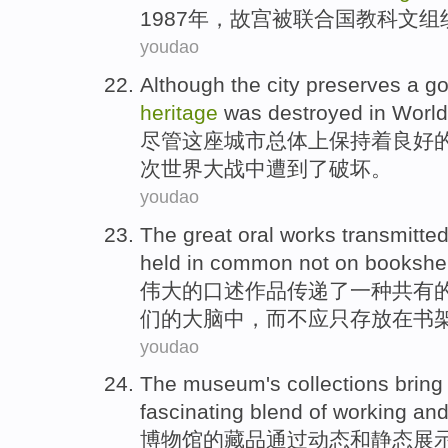
1987年，
故宫
被
联合国教科文组
youdao
Although
the city
preserves
a
g
heritage
was destroyed
in
World
尽管
这座
城市
总体
上
保持
着
良好
次世界大战中
遭到
了破坏。
youdao
The great
oral
works
transmitte
held
in
common
not
on
bookshe
伟大
的
口述
作品
传递
了
一种
共有
们的大脑
中
，
而
不
应只存放在
书
youdao
The museum
's
collections
bring
fascinating
blend
of
working
an
博物馆
的
藏品
通过动态
和
静态
展