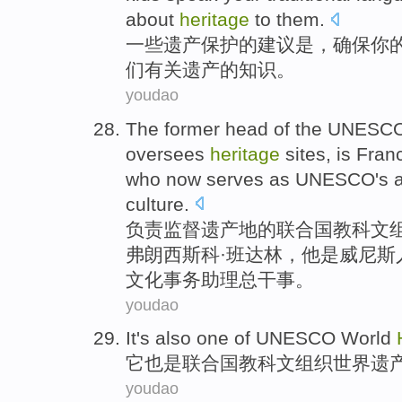
about
heritage
to
them
.
一些
遗产
保护
的
建议
是
，
确保
你
们
有关
遗产的
知识
。
youdao
The
former
head
of
the
UNESC
oversees
heritage
sites,
is
Fran
who
now
serves as
UNESCO
's
culture
.
负责
监督
遗产地
的
联合国
教科文
弗朗西斯科
·班达林，他
是威尼斯
文化
事务助理
总
干事
。
youdao
I
t's also one of UNESCO World
它
也是联合国教科文组织世界遗
youdao