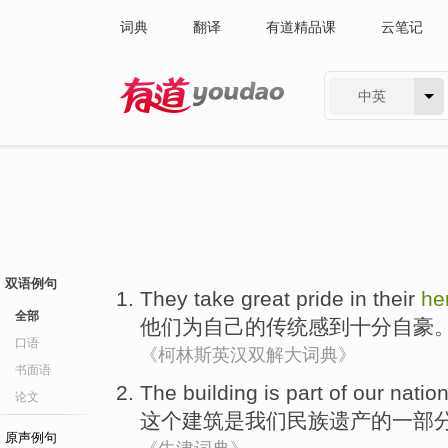
词典
翻译
有道精品课
云笔记
中英
有道 - 网易旗下搜索
双语例句
They
take great pride
in
their
he
全部
他们
为自己的传统感到十分
自豪
口语
《柯林斯英汉双解大词典》
书面语
The
building
is
part of
our
nation
论文
这个
建筑
是
我们
民族
遗产
的
一部
原声例句