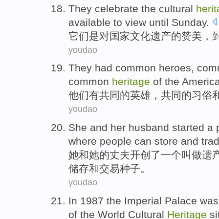
They
celebrate
the
cultural
heri
available
to
view
until Sunday
.
它们
是
对
国家
文化
遗产
的
赞美
，
youdao
They
had
common
heroes
, co
common
heritage
of
the Americ
他们
有
共同
的
英雄
，共同的
习俗
youdao
She
and
her
husband
started
a
where
people
can
store
and
tra
她
和
她
的
丈夫
开创了
一个
叫做
遗
储存
和
交易
种子
。
youdao
In 1987
the Imperial Palace
was 
of
the World
Cultural
Heritage
si