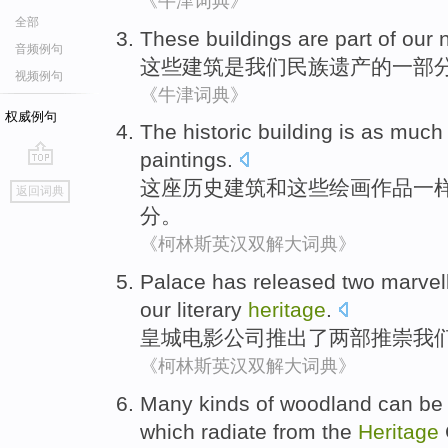
《牛津词典》
全部
These
buildings
are
part of
our
音频例句
这些
建筑
是
我们
民族
遗产
的
一部
视频例句
《牛津词典》
权威例句
The historic
building
is
as
muc
paintings
.
go
这座
历史
建筑
和
这些绘画作品
一
返回词典
top
分
。
《柯林斯英汉双解大词典》
Palace
has
released
two
marvel
our
literary
heritage
.
皇城
电影
公司
推出了
两部推崇
我
《柯林斯英汉双解大词典》
Many
kinds
of woodland
can be
which
radiate
from
the
Heritage