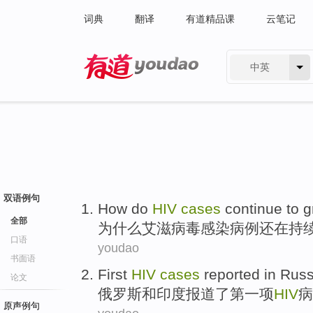
词典
翻译
有道精品课
云笔记
中英
有道 - 网易旗下搜索
双语例句
How do
HIV
cases
continue
to
g
全部
为什么
艾滋病毒感染
病例
还在
持
口语
youdao
书面语
First
HIV
cases
reported
in
Russ
论文
俄罗斯
和
印度
报道
了
第一
项
HIV
病
原声例句