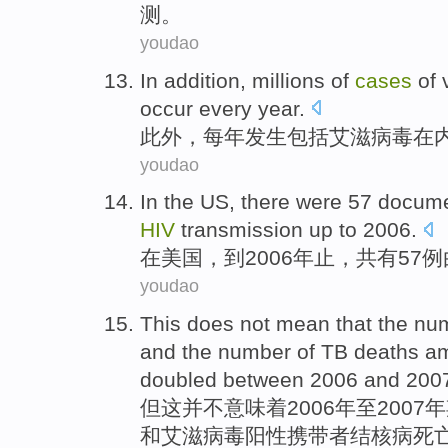
测
。
youdao
In addition
,
millions
of
cases
of
occur
every year
.
此外
，
每年
发生
包括
艾滋病毒
在
youdao
In
the US
,
there were 57
docum
HIV
transmission up
to
2006.
在
美国
，到2006年止，
共有
57
例
youdao
This
does not
mean that
the
nu
and
the number of
TB
deaths
a
doubled
between 2006 and 200
但
这
并不
意味着
2006年至2007
和
艾滋病毒阳性携带者
结核病
死