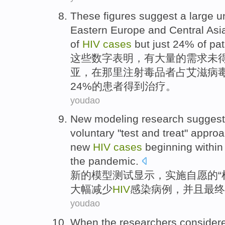
These
figures
suggest
a large
u
Eastern Europe
and
Central Asi
of
HIV
cases
but
just
24%
of
pat
这些
数字
表明
，有
大量
的
需求
未
亚
，
在那里
注射毒品者占
艾滋病
24%的
患者
得到
治疗
。
youdao
New
modeling
research
sugges
voluntary
"
test
and
treat
"
approa
new
HIV
cases
beginning
within
the
pandemic
.
新的
模型
测试
显示
，
实施
自愿
的“
大幅
减少
HIV
感染
病例
，
并且
最终
youdao
When
the researchers
consider