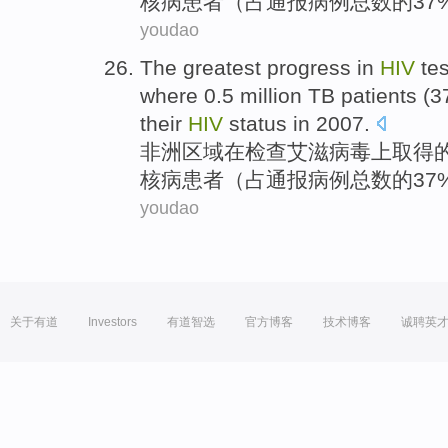
核病
患者
（占
通报
病例
总数
的
37
youdao
The
greatest
progress
in
HIV
te
where 0.5 million
TB
patients
(3
their
HIV
status in 2007.
非洲
区域
在
检查
艾滋
病毒上取得
核病
患者
（占
通报
病例
总数
的
37
youdao
关于有道
Investors
有道智选
官方博客
技术博客
诚聘英