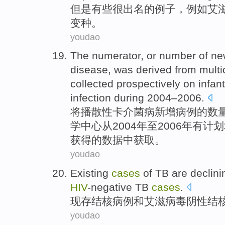
但是
有些
很
出名
的
例子
，
例如
艾
变种
。
youdao
The
numerator
, or
number
of
ne
disease
, was
derived
from
multi
collected prospectively
on
infan
infection
during 2004–2006.
将
播散
性卡介菌
病
新增
病例
的
数
学
中心
从2004年至2006年有计
获得
的数据中
获取
。
youdao
Existing
cases
of
TB
are
declini
HIV
-negative
TB
cases
.
现存
结核
病例
和艾滋
病毒
阴性
结
youdao