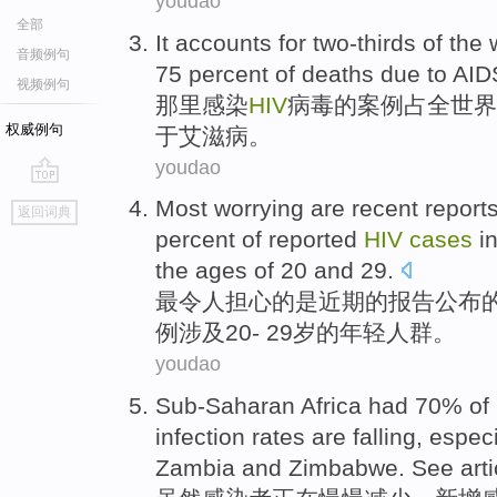
youdao
全部
It
accounts
for
two-thirds
of
the 
音频例句
75 percent
of
deaths
due to
AID
视频例句
那里
感染
HIV
病毒
的
案例
占
全世界
权威例句
于
艾滋病
。
youdao
go
Most
worrying
are
recent
report
返回词典
top
percent
of
reported
HIV
cases
i
the ages
of
20
and 29
.
最
令人担心
的是
近期
的
报告
公布
例
涉及
20
-
29岁的
年轻
人群。
youdao
Sub-Saharan
Africa
had 70%
of
infection rates are
falling
,
especi
Zambia
and
Zimbabwe
. See arti