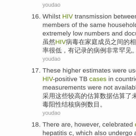
youdao
Whilst
HIV
transmission
betwee
members
of
the
same househo
extremely
low
numbers and
doc
虽然
HIV
病毒在
家庭
成员
之间
的
相
率
很
低
，
有记录
的
病例
非常
罕见
youdao
These
higher
estimates
were
us
HIV
-positive
TB
cases
in
countr
measurements were
not
availab
采用
这些
较高
的
估算
数据估算了
毒阳性
结核
病例
数目
。
youdao
There
are
,
however
,
celebrated
hepatitis c
, which also
undergo 