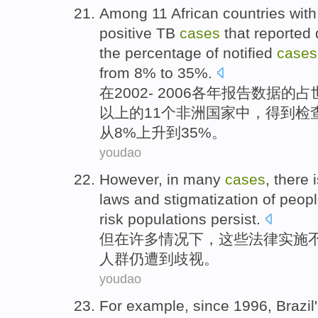
Among
11
African
countries
wit
positive
TB
cases
that
reported
the
percentage
of
notified
cases
from
8%
to
35%.
在
2002
-
2006
各
年
报告
数据
的
占
以上
的
11个
非洲
国家
中，得到
检
从
8%上升
到
35%。
youdao
However
,
in
many
cases
,
there 
laws
and stigmatization of peopl
risk
populations persist.
但
在
许多
情况下
，
这些
法律
实施
人群仍遭到歧视。
youdao
For example
,
since
1996,
Brazil