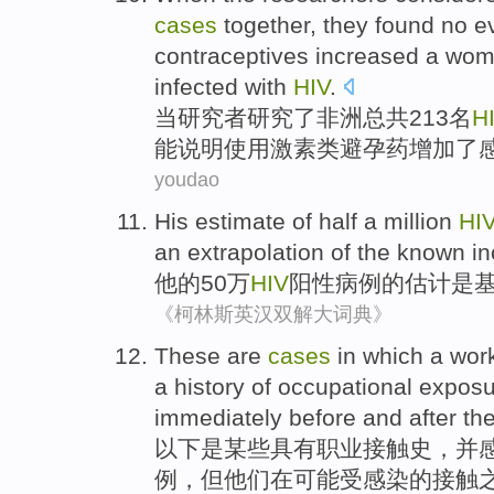
cases
together,
they
found
no
e
contraceptives
increased
a wom
infected
with
HIV
.
当
研究者
研究了
非洲
总共
213名
H
能说明
使用
激素类
避孕药
增加了
youdao
His
estimate
of
half a million
HI
an
extrapolation
of
the
known
i
他
的
50万
HIV
阳性
病例
的
估计
是
《柯林斯英汉双解大词典》
These are
cases
in which a
wor
a
history
of
occupational
exposu
immediately
before
and
after
th
以下
是某些
具有
职业
接触
史
，
并
例
，
但
他们在
可能
受感染的接触