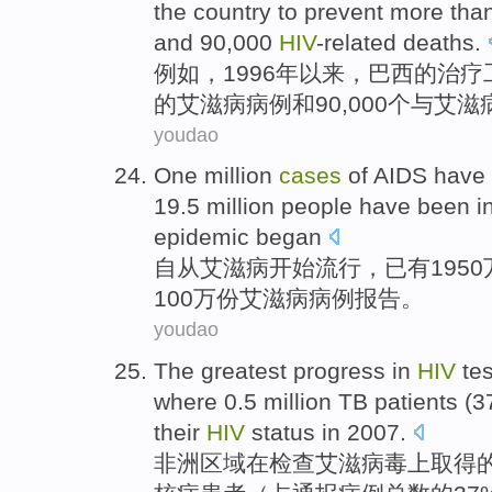
the country
to
prevent more tha
and
90,000
HIV
-related
deaths
.
例如
，1996年
以来
，
巴西
的
治疗
的
艾滋病
病例
和
90,000个与
艾滋
youdao
One million
cases
of
AIDS
have 
19.5 million
people
have been i
epidemic
began
自从
艾滋病
开始流行，
已有
1950
100万份艾滋病
病例
报告。
youdao
The
greatest
progress
in
HIV
te
where 0.5 million
TB
patients
(3
their
HIV
status in 2007.
非洲
区域
在
检查
艾滋
病毒上取得