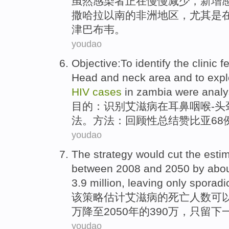
虽然
感染者
正在慢慢
减少
，新增
撒哈拉
以南的
非洲
地区，
尤其是
津巴布韦
。
youdao
Objective
:To
identify
the
clinic
f
Head
and neck area and
to exp
HIV
cases
in
zambia
were analy
目的
：
识别
艾滋病
在
耳鼻咽喉-头
法
。
方法
：回顾性
总结赞比亚
68
youdao
The
strategy
would
cut
the
esti
between 2008 and 2050 by abo
3.9 million,
leaving
only
sporadi
该
策略
估计
艾滋病
的
死亡人数
可
万降至2050年的390万，
只
留下
youdao