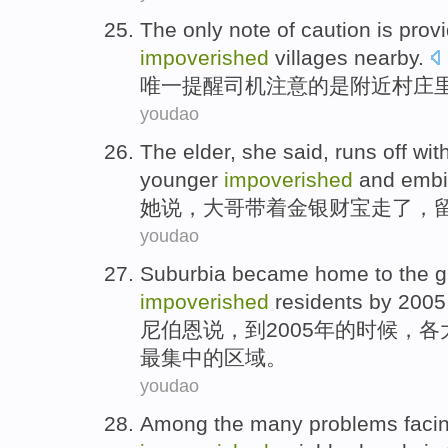
The only
note
of
caution
is
prov
impoverished
villages
nearby
.
唯一
提醒
司机
注意
的
是
附近
村庄
youdao
The
elder
,
she
said
, runs
off
wit
younger
impoverished
and embi
她
说
，
大哥
带着金银
财宝
走
了，
youdao
Suburbia
became
home to
the g
impoverished
residents
by
2005
尼伯
恩
说
，
到
2005年
的
时候，各
最
集中
的区域。
youdao
Among
the
many problems
faci