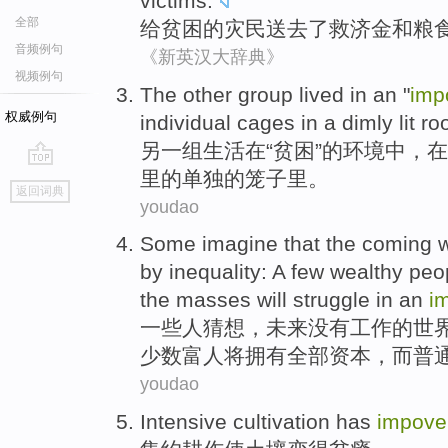
victims
.
全部
给
贫困
的灾民
送
去了救济金
和
粮
音频例句
《新英汉大辞典》
视频例句
The other
group
lived
in
an "
imp
权威例句
individual
cages
in
a dimly
lit
ro
另
一组
生活
在
“
贫困
”的
环境
中
，在
里
的
单独
的
笼子里
。
go
返回词典
top
youdao
Some
imagine
that
the coming
w
by
inequality
:
A few
wealthy peo
the masses
will struggle
in
an
i
一些
人猜想
，
未来
没有
工作
的
世
少数
富人
将
拥有
全部
资本
，
而
普
youdao
Intensive
cultivation
has
impove