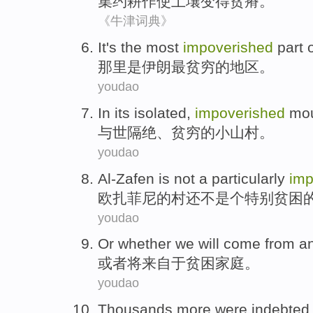
集约
耕作
使土壤
变得
贫瘠。
《牛津词典》
It
's
the most
impoverished
part
那里
是
伊朗
最
贫穷
的
地区
。
youdao
In its isolated
,
impoverished
mou
与世隔绝
、
贫穷
的小
山村
。
youdao
Al-Zafen
is
not
a
particularly
imp
欧扎菲尼
的村还
不
是个
特别
贫困
youdao
Or whether
we will
come from
a
或者
将
来自
于
贫困
家庭。
youdao
Thousands
more
were
indebted