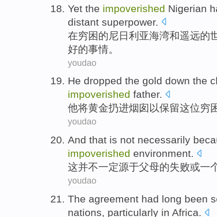
Yet
the
impoverished
Nigerian
h
distant
superpower
.
在
穷困
的
尼日利亚
海湾
和
遥远
的
好的
事情
。
youdao
He
dropped the
gold
down the 
impoverished
father
.
他
将
黄金
扔进
烟囱
以
保留
这位
穷
youdao
And that
is not
necessarily
beca
impoverished
environment
.
这
并不
一定
源于
父母
的
失败
或
一
youdao
The agreement
had
long
been
s
nations
,
particularly in
Africa
.