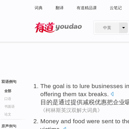
词典
翻译
有道精品课
云笔记
中英
有道 - 网易旗下搜索
双语例句
The goal
is
to
lure
businesses
i
全部
offering
them tax
breaks
.
口语
目的
是
通过
提供
减税
优惠把
企业
书面语
《柯林斯英汉双解大词典》
论文
Money
and
food
were
sent
to t
原声例句