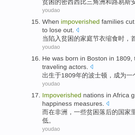
贫困
的
密西西比
三角洲
和
路易斯
youdao
When
impoverished
families
cut
to lose out.
当
陷入
贫困
的
家庭
节衣缩食时，
youdao
He was
born
in
Boston
in 1809,
traveling
actors
.
出生于
1809
年的
波士顿
，
成为一
youdao
Impoverished
nations
in
Africa
g
happiness
measures
.
而
在
非洲
，一些
贫困
落后的
国家
低
。
youdao