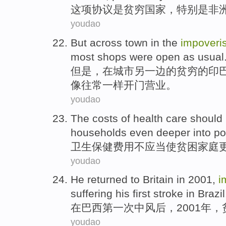
这项
协议
是
贫穷
国家
，特别是非
youdao
But
across
town
in
the
impoveri
most
shops
were
open
as
usual
但是
，
在
城市
另一边的
贫穷
的印
像往常一样
开门
营业。
youdao
The
costs
of
health care
should
households
even deeper
into po
卫生
保健
费用
不
应当
使
贫困
家庭
youdao
He
returned to
Britain
in 2001,
i
suffering his
first
stroke
in
Brazil
在
巴西
第一次
中风
后
，2001年，
youdao