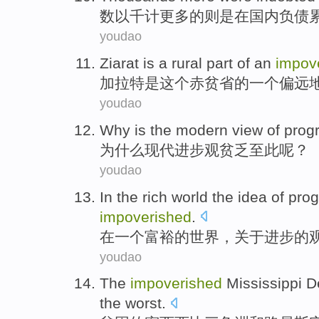
数以千计
更多
的
则是
在
国内
负债
youdao
Ziarat
is
a
rural
part
of
an
impov
加拉
特
是
这个
赤贫
省
的
一
个偏远
youdao
Why is
the modern
view of
prog
为什么
现代
进步
观贫乏
至此
呢？
youdao
In
the
rich
world
the
idea
of
prog
impoverished
.
在
一
个富裕
的
世界
，关于
进步
的
youdao
The
impoverished
Mississippi
D
the worst
.