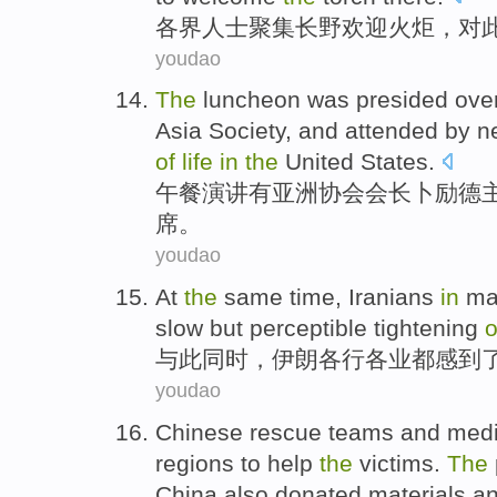
各界
人士
聚集
长野
欢迎
火炬，对
youdao
The
luncheon
was
presided
over
Asia
Society
, and
attended
by
n
of
life
in
the
United States
.
午餐
演讲有
亚洲
协会
会长
卜励德
席
。
youdao
At
the
same time
,
Iranians
in
ma
slow but
perceptible
tightening
o
与此
同时
，
伊朗
各行
各业
都感到
youdao
Chinese
rescue teams
and
medi
regions
to
help
the
victims
.
The
China also
donated
materials a