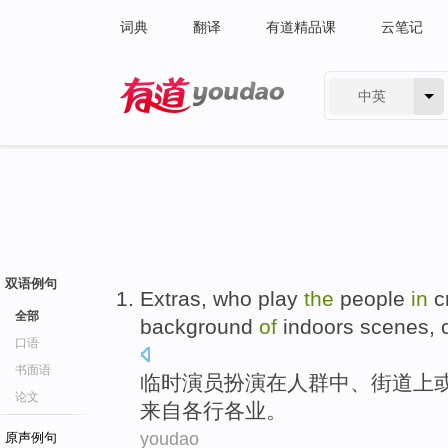
词典
翻译
有道精品课
云笔记
中英
有道 - 网易旗下搜索
双语例句
E
xtras, who play
the
people
in
cr
全部
background
of
indoors scenes, 
口语
书面语
临
时演员扮演在人群中、街道上
论文
来自各行各业。
youdao
原声例句