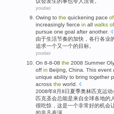
议会发生
的事
也
令人
沮丧
。
youdao
Owing to
the
quickening
pace
of
increasingly
fierce
in
all
walks
o
pursue
one
goal
after
another
.
由于
生活
节奏
的
加快
，
各行
各业
追求
一
个又一个的
目标
。
youdao
On 8-8-08
the
2008
Summer
Ol
off
in
Beijing
,
China
.
This
event
unique
ability
to bring
together
p
across
the
world
.
2008年8月8日
夏季
奥林匹克
运动
匹克圣会
总
能
是
来自
全球
各地
的
很
吃惊
，
这
是一个非常好的机会
的
非凡
表演
。