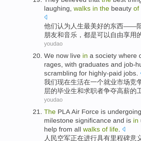
laughing
,
walks
in
the
beauty
of
他们
认为
人生
最美
好的
东西
——
朋友
和
音乐
，
都是
可以自由
享用
youdao
We
now
live
in
a
society
where
rages,
with graduates
and
job-h
scrambling for
highly-paid
jobs
.
我们
现在
生活
在
一个
就业
市场
竞
层
的
毕业生
和
求职者
争夺
高薪
的
youdao
The
PLA
Air Force is
undergoin
milestone
significance
and is
in
help
from all
walks
of
life
.
人民
空军
正在进行
具有
里程碑
意