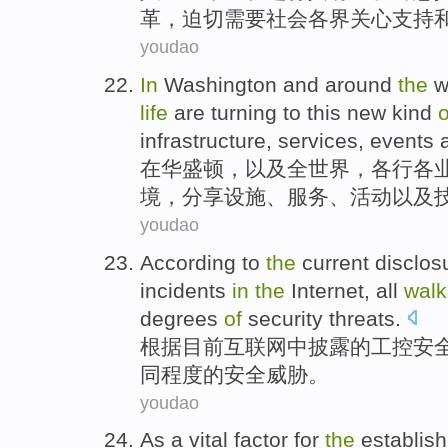
革
，
迫切
需要
社会各界关心
支持
youdao
In
Washington
and
around
the
w
life
are
turning to
this
new
kind
o
infrastructure
,
services
,
events
在
华盛顿
，
以及
全世界
，
各行
各
境
，
分享
设施
、
服务
、
活动
以及
youdao
According to
the
current
disclos
incidents
in
the
Internet
,
all
walk
degrees
of
security
threats
.
根据
目前
互联网
中
披露
的
工控
安
同
程度
的安全
威胁
。
youdao
As a
vital
factor
for
the
establis