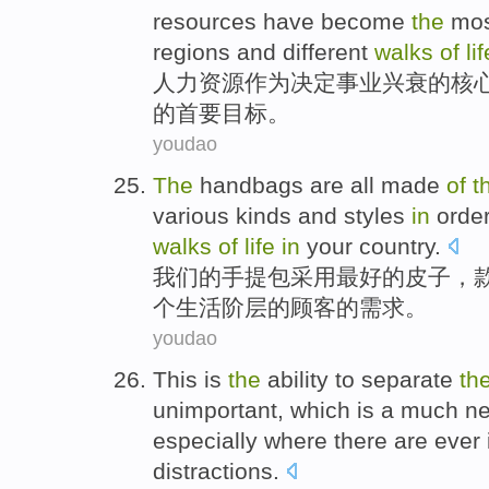
resources
have
become
the
mos
regions and different
walks
of
lif
人力
资源
作为
决定事业兴衰
的
核
的
首要
目标
。
youdao
The
handbags are all
made
of
t
various
kinds and
styles
in
orde
walks
of
life
in
your
country
.
我们
的
手提包
采用
最好
的
皮子
，
个
生活
阶层的顾客的
需求
。
youdao
This
is
the
ability
to
separate
th
unimportant, which is
a much
n
especially
where there
are ever 
distractions
.