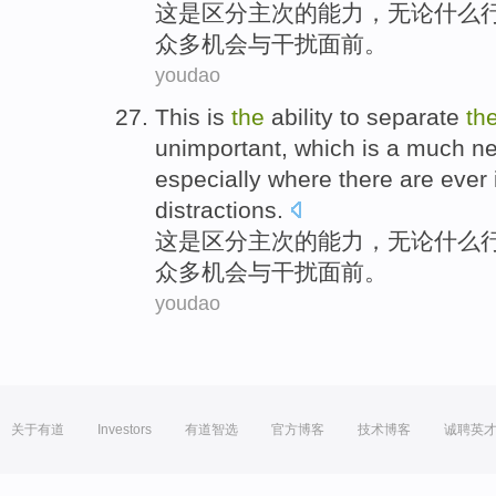
这
是
区分
主次
的
能力
，无论什么
众多
机会
与
干扰面前。
youdao
This
is
the
ability
to
separate
th
unimportant, which is
a much
n
especially
where there
are ever 
distractions
.
这
是
区分
主次
的
能力
，无论什么
众多
机会
与
干扰面前。
youdao
关于有道
Investors
有道智选
官方博客
技术博客
诚聘英