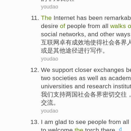
youdao
The
Internet
has been
remarka
desire
of
people from
all
walks
o
social
networks
,
and
other
ways
互联网
卓有
成效
地
使得社会各界
或是
其他
途径
进行
写作
。
youdao
We
support
closer
exchanges
b
two
societies
as well as
academ
universities
and
research
institu
我们
支持
两
国社会
各界
密切
交往
交流
。
youdao
I
am glad
to see
people
from all
to
welcome
the
torch
there.