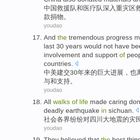
中国
救援队
和
医疗队
深入
重灾区
款捐物
。
youdao
And
the
tremendous
progress 
last
30
years
would
not have be
involvement
and
support
of
peop
countries
.
中美
建交
30
年来
的
巨大
进展
，
也
与
和
支持
。
youdao
All
walks
of
life
made
caring
don
deadly
earthquake
in
sichuan
.
社会
各界
纷纷对
四川
大
地震
的
灾
youdao
They
believed that
the
best
thin