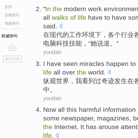
全部
"
In
the
modern
work
environmen
音频例句
all
walks
of
life
have to have
so
视频例句
said
.
在
现代
的
工作
环境下
，
各个
行业
权威例句
电脑
科技
技能
，“
她
说道
。”
youdao
go
返回词典
top
I
have seen
miracles
happen
to
life
all
over
the
world
.
纵观
世界，
我
看到
过
奇迹
发生
在
中。
youdao
Now
all this
harmful
information
some
newspaper
,
magazines
,
b
the
Internet
. It has
arouse
attent
life
.