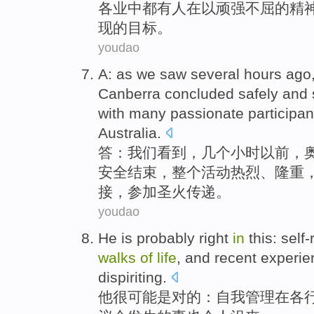
各业
中
都
有人
在以顽强不屈
的
精
现
的目标。
youdao
A
:
as we
saw
several
hours
ago
Canberra
concluded
safely
and
with
many
passionate
participan
Australia
.
答
：
我们
看到
，
几个
小时
以前
，
安全
结束，整个
活动
热烈
、
隆重
接
，
参加
圣火传递。
youdao
He
is
probably
right
in
this:
self-
walks
of
life
, and
recent
experi
dispiriting
.
他
很
可能是
对
的：
自我管理
在
各