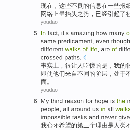
现在
，
这些
不良
的
信息
在
一些
报
网络上
呈抬头之势，
已经
引起
了
youdao
In
fact
,
it's
amazing
how
many
o
same
predicament
,
even thoug
different
walks
of
life
, are
of
diff
crossed paths
.
事实上
，
很
让人吃惊的
是，
我
的
即使
他们
来自
不同
的
阶层
，处于
面。
youdao
My
third
reason for
hope
is
the
people
,
all
around
us
in
all
walk
impossible
tasks
and never give
我
心怀
希望
的
第三个
理由
是
人类