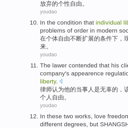
放弃
的
个性
自由。
youdao
In
the
condition
that
individual
l
problems
of
order
in
modern
soc
在
个体
自由
不断
扩展
的
条件下
，
来
。
youdao
The lawer
contended that
his
cl
company
's
appearence
regulati
liberty
.
律师
认为
他
的
当事人
是
无辜的
，
个人
自由
。
youdao
In
these
two
works
,
love
freedo
different
degrees
,
but SHANGSH