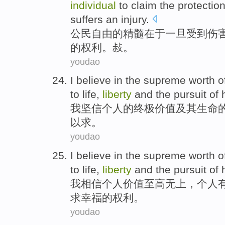
individual
to
claim
the
protectio
suffers
an
injury
.
公民
自由
的
精髓
在于
一旦
受到
伤
的
权利
。敊。
youdao
I
believe in
the
supreme
worth
o
to
life
,
liberty
and
the
pursuit
of
我
坚信
个人
的
终极
价值
及其
生命
以求。
youdao
I
believe in
the
supreme
worth
o
to
life
,
liberty
and
the
pursuit
of
我
相信
个人
价值
至高无上
，个人
求
幸福
的权利。
youdao