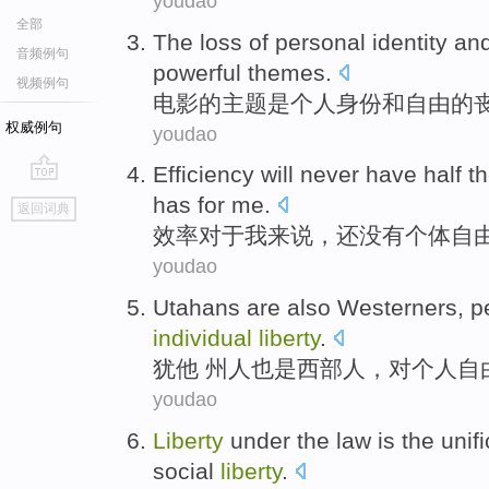
youdao
全部
The
loss
of
personal
identity
an
音频例句
powerful
themes
.
视频例句
电影
的
主题
是
个人
身份
和
自由
的
权威例句
youdao
Efficiency
will
never
have
half
t
go
has
for
me
.
返回词典
top
效率
对于
我来说
，
还
没有
个体
自
youdao
Utahans
are
also
Westerners
, 
individual
liberty
.
犹他
州人
也是
西部人
，
对
个人
自
youdao
Liberty
under
the
law
is
the
unif
social
liberty
.