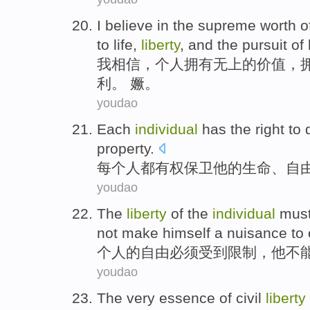
I
believe in
the
supreme
worth
o
to
life
,
liberty
,
and
the
pursuit
of
我
相信
，
个人
拥有
无上
的
价值
，
利
。 㜧。
youdao
Each
individual
has the right to
property
.
每个
人
都
有权
保卫
他
的
生命
、
自
youdao
The
liberty
of
the
individual
mus
not
make
himself a
nuisance
to
个人
的
自由
必须
受到
限制，
他
不
youdao
The
very essence
of
civil
liberty