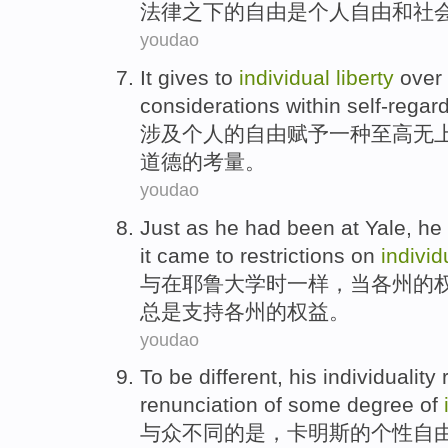
法律
之下
的
自由
是
个人
自由
和
社
youdao
It
gives
to
individual
liberty
over
considerations within self-regar
涉及
个人
的
自由
赋予
一种至高无
道德
的
考量
。
youdao
Just as
he had been at Yale
,
he
it came to
restrictions
on
individ
与
在
耶鲁大学时一样，
当
各州
的
总是
支持
各州的权益。
youdao
To
be different
, his
individuality
r
renunciation
of
some
degree
of
与众不同
的
是，卡明斯
的
个性
自