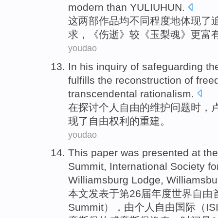
modern than YULIUHUN
.
这
两部
作品
均
不同
程度
地
体现
了
求，《
伤逝
》较《玉梨魂》
更
富
youdao
In
his
inquiry of
safeguarding
th
fulfills
the
reconstruction
of
fre
transcendental
rationalism
.
在
探讨
个人
自由
的
维护问题时
，
现
了
自由
权利
的
重建
。
youdao
This paper
was
presented at th
Summit
,
International
Society fo
Williamsburg
Lodge
, Williamsb
本文
发表于
第26
届年度世界
自由
Summit），由
个人
自由
国际
（I