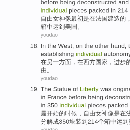
before
being
deconstructed
an
individual
pieces
packed
in 214
自由
女神像
最初
是
在
法国
建造
的
箱
中
运到
美国
。
youdao
In
the
West
,
on the other hand
,
establishing
individual
autonom
在
另
一方面，在
西方国家
，
进步
由
。
youdao
The Statue of
Liberty
was
origin
in
France
before
being deconstr
in 350
individual
pieces
packed
最开始的时候，
自由女神像
是
在
分解成350
块
装
到214个箱中
运到
youdao