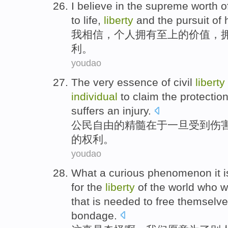
I
believe in
the
supreme
worth
o
to
life
,
liberty
and
the
pursuit
of
我
相信
，
个人
拥有
至上
的
价值
，
利
。
youdao
The
very essence
of
civil
liberty
individual
to
claim
the
protectio
suffers
an injury
.
公民
自由
的
精髓
在于
一旦
受到
伤
的
权利
。
youdao
What a curious
phenomenon it i
for the
liberty
of
the world who
wi
that is needed
to
free themselve
bondage
.