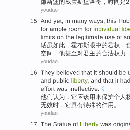
廉斯
堡的威廉斯堡
洛奇
，时间
是
2
youdao
And yet, in many ways, this
Hob
for ample
room
for
individual
lib
limits
on
the
legitimate
use
of
so
话虽如此，
霍布斯
眼中
的
君权，
空间
，
他
甚至
对
君主
的
合法
权力
youdao
They
believed
that
it
should be
and
public
liberty
, and that it
had
effort
was ineffective
.
他们
认为
，
它
应该
用来
保护
个人
无效
时，它
具有
特殊
的
作用
。
youdao
The
Statue of
Liberty
was origin