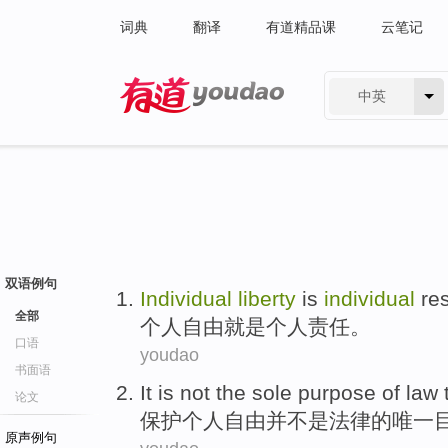
词典
翻译
有道精品课
云笔记
中英
有道 - 网易旗下搜索
双语例句
Individual
liberty
is
individual
res
全部
个人
自由
就是
个人
责任
。
口语
youdao
书面语
It
is not
the sole
purpose
of
law
论文
保护
个人
自由
并
不是
法律
的
唯一
原声例句