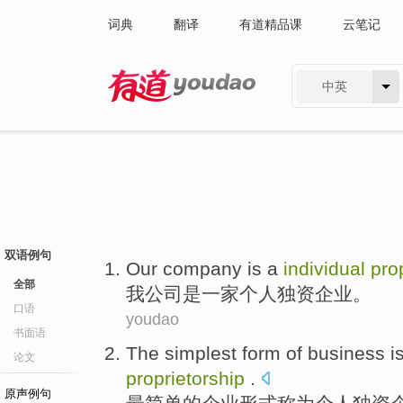
词典
翻译
有道精品课
云笔记
中英
有道 - 网易旗下搜索
双语例句
Our
company
is
a
individual
pro
全部
我
公司
是
一家
个人
独资企业。
口语
youdao
书面语
The simplest
form
of
business
i
论文
proprietorship
.
原声例句