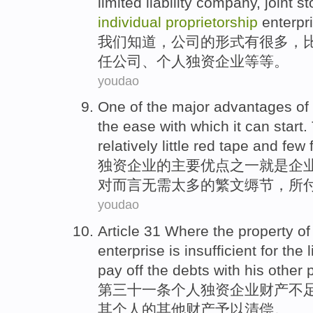
limited
liability
company,
joint s
individual
proprietorship
enterpr
我们
知道
，
公司
的
形式
有
很多
，
任公司、
个人
独资
企业
等等
。
youdao
One
of
the
major
advantages
of
the
ease
with which it can
start
.
relatively
little
red tape
and few
独资
企业
的
主要
优点
之一
就是
企
对而言无需太多的
繁文缛节
，所
youdao
Article 31 Where
the
property
of
enterprise
is insufficient
for
the
pay off the
debts
with
his
other
第三十一
条个人
独资
企业
财产
不
其
个人
的
其他
财产予以清偿。