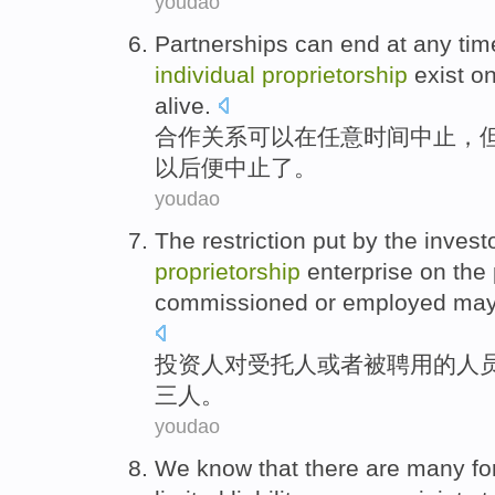
youdao
Partnerships
can
end
at
any
tim
individual
proprietorship
exist on
alive.
合作
关系
可以
在
任意
时间
中止
，
以后便中止了。
youdao
The
restriction
put by
the
invest
proprietorship
enterprise on the
commissioned
or
employed
ma
投资人
对
受托
人
或者
被
聘用
的
人
三
人
。
youdao
We
know
that
there are
many
f