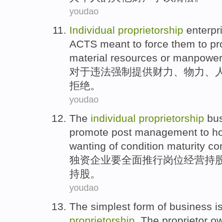
youdao
Individual
proprietorship
enterpr
ACTS
meant to
force them
to
pr
material resources or
manpowe
对于
违法
强制
提供
财力
、物力、
拒绝
。
youdao
The
individual
proprietorship
bus
promote
post
management
to
h
wanting
of
condition
maturity
co
独资
企业
要
全面
推行
岗位
经营
持
持股
。
youdao
The simplest
form
of
business
i
proprietorship
.
The proprietor
o