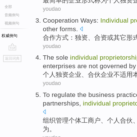
最
简单
的
企业
形式
称为
个人
独资
全部
youdao
音频例句
Cooperation
Ways
:
Individual
pr
视频例句
other
forms
.
权威例句
合作
方式
：
独资
、
合资
或
其它
形
youdao
go
The
sole
individual
proprietorsh
返回词典
top
enterprises
are not
governed by 
个人
独资
企业
、
合伙
企业
不
适用
youdao
To regulate
the
business
practi
partnerships
,
individual
propriet
组织
管理
个体工商户
、
个人
合伙
为
。