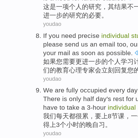
这
是
一项
个人
的
研究
，
其
结果
不
进一步
的研究的
必要
。
youdao
If
you
need
precise
individual
st
please
send us an
email
too
,
ou
your
mail as soon as possible.
如果
您
需要
更进一步
的
个人
学习
们
的
教育
心理专家
会
立刻回复
您
youdao
We
are
fully occupied every
day
There is
only
half day's rest for
have to
take
a
3-hour
individual
我们
每天
都很
累，
要
上
8
节课
，
一
得
上3
个
小时
的晚自习。
youdao