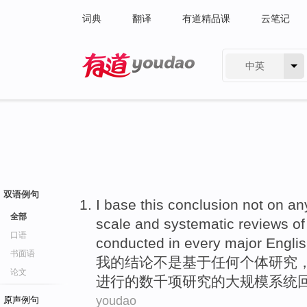
词典
翻译
有道精品课
云笔记
中英
有道 - 网易旗下搜索
双语例句
I
base this
conclusion
not
on
an
全部
scale
and
systematic
reviews
of
口语
conducted in
every
major
Engli
书面语
我
的
结论
不是
基于
任何
个体
研究
论文
进行
的
数千
项
研究
的
大规模
系统
youdao
原声例句