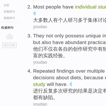
全部
Most
people
have
individual
stu
音频例句
视频例句
大多数
人
有
个人
研习
多于
集体
讨
youdao
权威例句
They
not only
possess unique
i
but
also
have
abundant
practica
go
返回词典
top
他们
不仅
在
各自
的创作
研究
中
有
富
的
实践
经验
。
youdao
Repeated
findings
over multiple
decisions
about
diets
,
because
study
will
have
.
进行反复
多次
研究
的
结果
是
决定
都
有
缺陷
。
youdao