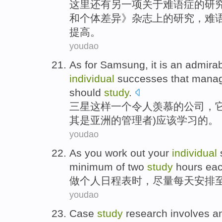
这里
还有
另一
项
关于
难语
症
的
研
和个体差异》
杂志
上的研究，难
提高。
youdao
As for Samsung
, it
is an admira
individual
successes
that
manag
should
study
.
三星
这样一个
令人
羡慕
的
公司
，
其是亚洲
的管理者)应该学习的。
youdao
As you
work
out your
individual
minimum
of
two
study
hours
eac
做
个人
日程表
时，
尽量
每天
安排
youdao
Case
study
research involves
a