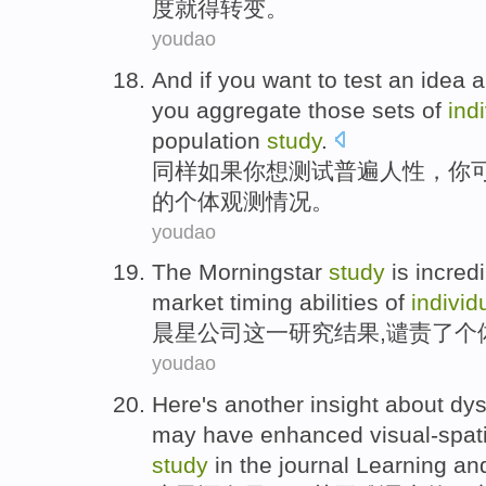
度
就
得
转变
。
youdao
And
if
you
want to
test
an idea 
you
aggregate
those sets
of
ind
population
study
.
同样
如果
你
想
测试
普遍
人性
，你
的
个体
观测情况
。
youdao
The
Morningstar
study
is incred
market
timing
abilities
of
individ
晨星公司这一
研究
结果,
谴责
了
个
youdao
Here
's
another
insight
about
dys
may
have enhanced
visual-spat
study
in
the
journal
Learning
an