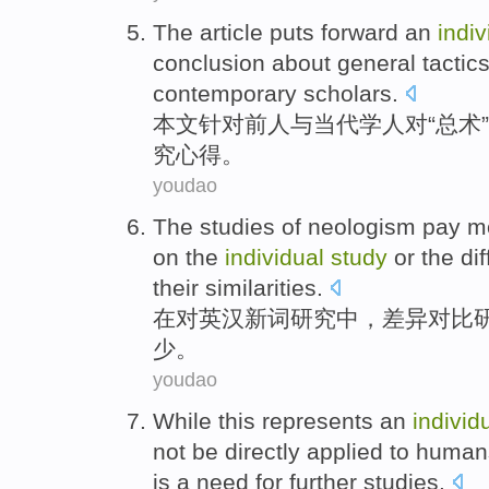
The article
puts forward
an
indi
conclusion
about
general
tactic
contemporary
scholars
.
本文
针对
前人
与
当代
学人
对
“
总
术”
究
心得
。
youdao
The
studies
of
neologism pay
mo
on the
individual
study
or the
di
their
similarities
.
在
对英汉
新词
研究
中，
差异
对比
少。
youdao
While this
represents
an
individ
not be
directly
applied
to
human
is
a
need for
further
studies
.