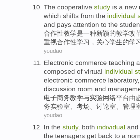
The
cooperative
study
is
a
new
which shifts
from
the
individual
and pays
attention
to the
studen
合作性
教学
是
一种
新颖
的
教学
改
重视合作性学习，关心
学生
的
学
youdao
Electronic
commerce
teaching
a
composed
of
virtual
individual
s
electronic commerce
laboratory
discussion
room
and
manageme
电子
商务
教学
与
实验
网络
平台
由
务
实验室
、
考场
、
讨论
室
、
管理
youdao
In
the
study
, both
individual
and
the
teenagers
get back
to
a
nor