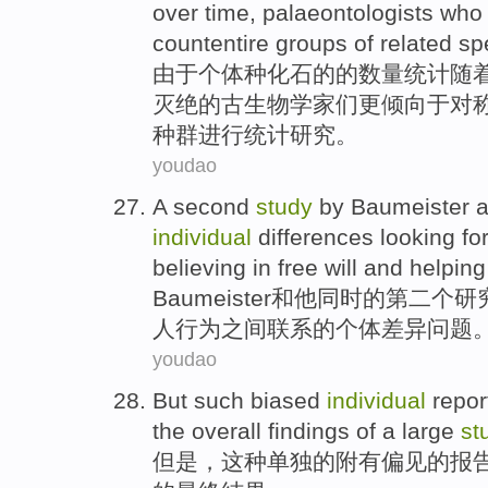
over
time
,
palaeontologists
wh
countentire groups
of
related
sp
由于
个体
种
化石
的
的
数量
统计
随
灭绝
的
古生物
学家们更倾向于对
种群进行统计研究。
youdao
A
second
study
by
Baumeister
individual
differences
looking fo
believing in
free
will and
helping
Baumeister
和
他同时的
第二个
研
人
行为
之间
联系
的
个体
差异
问题
youdao
But
such
biased
individual
repor
the
overall
findings
of a
large
st
但是，
这种
单独
的
附有偏见
的
报