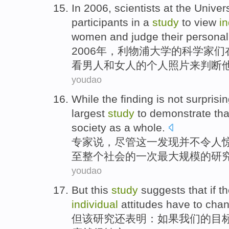
In 2006,
scientists
at the
Univers
participants
in
a
study
to
view
in
women
and judge
their
personal
2006年，
利物浦
大学
的
科学家
们
看
男人
和
女人
的
个人
照片
来
判断
youdao
While
the
finding
is not
surprisi
largest
study
to
demonstrate tha
society
as
a
whole
.
专家
说
，
尽管
这
一
发现
并不
令人
至整个
社会
的一次
最
大规模的
研
youdao
But
this
study
suggests that
if
th
individual
attitudes
have to
cha
但
该
研究
还
表明
：
如果
我们的
目