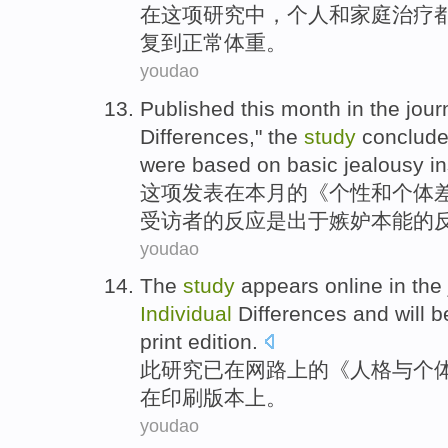
在
这项
研究中，
个人
和
家庭
治疗
复
到
正常
体重
。
youdao
Published
this month
in
the
jour
Differences
," the
study
conclud
were
based on basic jealousy
in
这项发表
在
本月
的
《
个性
和
个体
受访者
的
反应
是
出于
嫉妒本能的
youdao
The
study
appears
online
in the
Individual
Differences
and will 
print
edition
.
此
研究
已
在
网路
上的《
人格
与
个
在
印刷
版本
上。
youdao