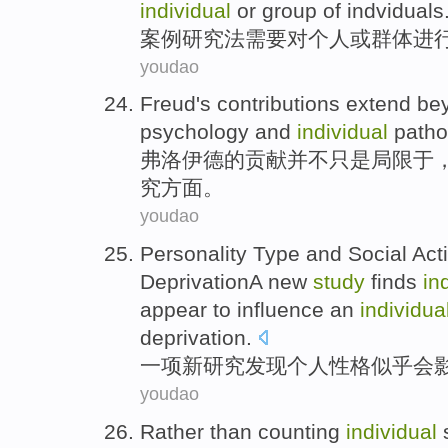
individual
or
group
of indviduals
案例
研究法需要对
个人
或
群体
进
youdao
Freud's
contributions
extend be
psychology
and
individual
patho
弗洛伊德
的
贡献
并不
只是
局限于
究
方面。
youdao
Personality
Type and Social Acti
DeprivationA
new
study
finds
in
appear to
influence
an
individua
deprivation.
一
项
新
研究
发现
个人
性格
似乎
会
youdao
Rather than
counting
individual