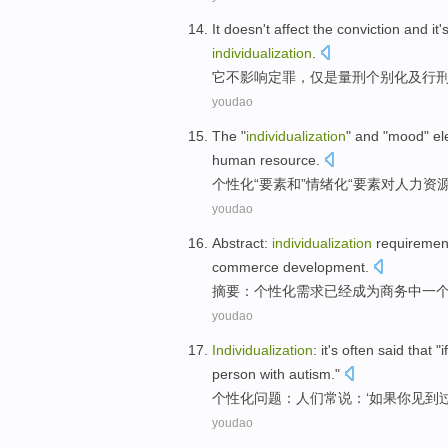
It
doesn't
affect
the conviction
and it'
individualization
.
它
不
影响
定罪
，
仅
是
量刑
个别化
及
行
youdao
The "
individualization
"
and
"
mood
"
el
human
resource
.
个性化
“
要素
和
”
情绪化
“要素
对
人力
资
youdao
Abstract
:
individualization
requiremen
commerce development
.
摘要
：
个性化
需求
已经
成为
商务
中
一
youdao
Individualization
:
it's
often
said
that "
if
person with autism."
个性化问题
：
人们
常
说
：‘
如果
你
见到
youdao