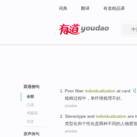
词典
翻译
有道精品课
中
有道 - 网易旗下搜索
双语例句
Poor
fiber
individualization
at card
.
全部
梳
棉过程中，单
纤维
梳理
不好
。
口语
youdao
书面语
Stereotype
and
individualization
are
论文
类型化
和
个性化
是
两种
不同
的
人物塑
youdao
原声例句