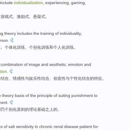
include
individualization
,
experiencing
,
gaming
,
、
游戏
式、激励式、
悬疑式
。
ng theory includes the training of
individuality
,
rson.
练、
个体化
训练、
个别化
训练
和
个人化训练。
 combination
of
image
and
aesthetic
,
emotion
and
ation
.
性
结合
、
情感性
与
娱乐性
结合、
创造性
与个性化结合的特征。
e
theory
basis
of
the
principle
of
suiting
punishment to
ment.
刑罚个别化原则
的
理论
基础
之上的。
cs
of
salt
sensitivity
in
chronic
renal disease
patient
for