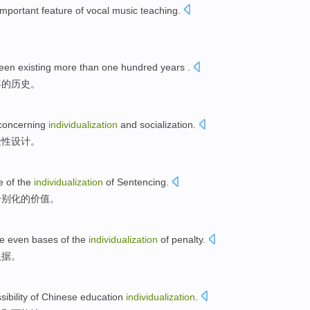
important
feature
of
vocal music
teaching
.
een
existing more than one hundred
years
.
年
的
历史。
concerning
individualization
and
socialization
.
验性
设计
。
e
of
the
individualization
of Sentencing.
个别化
的
价值
。
e even
bases
of
the
individualization
of
penalty
.
根据
。
sibility
of
Chinese
education
individualization
.