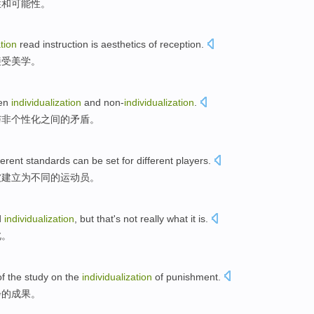
性
和
可能性
。
ation
read
instruction
is aesthetics of
reception
.
接受美学
。
en
individualization
and non-
individualization
.
与非个性化
之间
的
矛盾
。
ferent
standards
can
be
set
for
different
players
.
被
建立
为
不同的
运动员
。
d
individualization
,
but
that's
not
really
what it is.
此。
of
the
study
on
the
individualization
of punishment.
步
的
成果
。