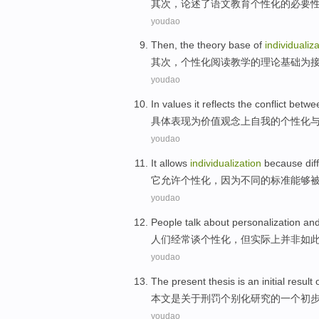
其次
，论述
了
语文
教育
个性化
的
必要
youdao
Then
,
the
theory
base
of
individualiz
其次
，
个性化
阅读
教学
的
理论
基础
为
youdao
In
values
it
reflects
the
conflict
betwe
具体
表现
为
价值
观念上自我
的
个性化
youdao
It
allows
individualization
because
dif
它
允许
个性化，
因为
不同
的
标准
能够
youdao
People
talk about
personalization
an
人们
经常
谈
个性化
，
但
实际上
并非
如
youdao
The
present thesis
is
an
initial
result
本文
是
关于
刑罚个别化
研究
的
一个
初
youdao