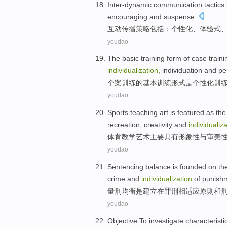
Inter-dynamic
communication
tactics
encouraging and
suspense
.
互动
传播
策略
包括
：
个性化
、
体验式
youdao
The
basic
training
form
of
case
traini
individualization
,
individuation
and
pe
个案
训练
的
基本
训练
形式
是
个性化
训
youdao
Sports
teaching
art
is featured
as
the
recreation
, creativity
and
individualiz
体育
教学
艺术
主要
具有
形象性
与
审美
youdao
Sentencing
balance
is
founded
on
th
crime
and
individualization
of punish
量刑
均衡
是
建立
在
罪刑相适应
原则
和
youdao
Objective
:
To investigate
characteristi