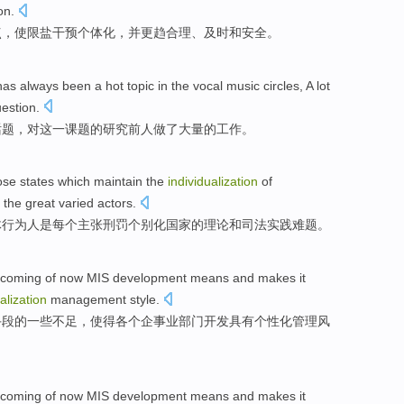
ion
.
点
，使
限
盐干预
个体化
，并
更
趋合理、及时和安全。
has always been
a hot
topic
in the vocal music circles,
A lot
estion
.
话题
，
对
这
一课题
的
研究
前人
做了
大量
的工作。
hose
states
which
maintain
the
individualization
of
the great
varied
actors
.
体
行为人
是
每个
主张
刑罚
个别化
国家
的理论和司法实践
难题
。
tcoming
of
now
MIS
development
means
and
makes
it
alization
management
style
.
手段
的
一些
不足
，
使得
各个企事业部门
开发
具有
个性化
管理
风
tcoming
of
now
MIS
development
means
and
makes
it