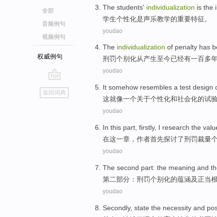
The
students'
individualization
is
the
全部
学生
个性化
是
声乐
教学
的
重要
特征
。
音频例句
youdao
视频例句
The
individualization
of
penalty
has b
权威例句
刑罚
个别化从产生至今
已经
有一百多
youdao
go
It
somehow
resembles
a
test
design
返回词典
top
这
就
像
一个
关于
个性化
和
社会化
的试
youdao
In
this
part
, firstly, I
research
the
valu
在
这
一章
，作者首先
探讨
了
刑罚裁量
youdao
The second
part
: the meaning
and
th
第二
部分
：
刑罚
个别化
的
蕴涵
及
正当
youdao
Secondly
, state
the
necessity
and
pos