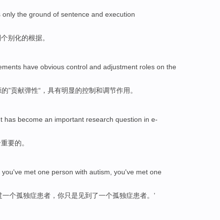
s
only
the ground
of
sentence
and
execution
刑
个别化
的
根据。
ements
have
obvious
control
and
adjustment
roles
on
the
源
的”贡献弹性“，
具有
明显
的
控制
和
调节
作用
。
t
has
become
an
important
research question
in
e-
个
重要
的。
you
've
met
one
person with
autism
, you
've
met one
过
一
个
孤独症
患者，你
只是
见到了一个孤独症患者。’