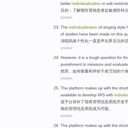
better
individualization
in salt
restrict
目的
：
了解
慢性
肾病
患者
盐
敏感性
特
youdao
The
individualization
of
singing
style
of
studies
have been
made
on
this
qu
演唱
风格
个性化
一直
是声乐界关注
的
youdao
However
, it
is
a
tough question
for t
punishment
to
measure
and
evaluate
然而
，
如何衡量
和
评价
千差万别
的
个
youdao
The
platform
makes
up with
the
shor
available to
develop
MIS
with
individu
该
平台
弥补
了
现有
管理
信息系统
开发
格
的管理信息系统成为可能。
youdao
The
platform
makes
up with
the
shor