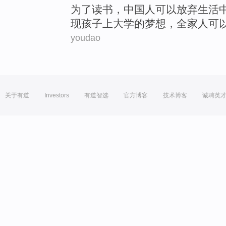
为了
读书
，
中国人
可以
放弃
生活
现
孩子
上
大学
的
梦想
，
全家人
可
youdao
关于有道
Investors
有道智选
官方博客
技术博客
诚聘英