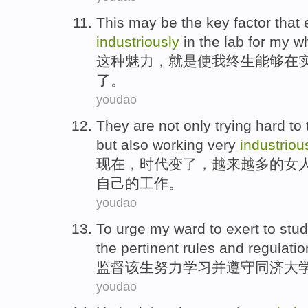
This
may be
the
key
factor
that
industriously
in the
lab
for my w
这种
魅力，
就是
使
我
终生
能够
在
了。
youdao
They
are
not only trying hard to
but
also
working
very
industriou
现在
，时代变了，越来越多
的
女
自己
的
工作
。
youdao
To urge my ward to
exert to
stu
the
pertinent rules and regulati
监督该生
努力
学习
并
遵守
同济
大
youdao