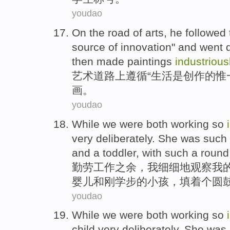
youdao
On
the
road
of
arts
, he
followed
source
of innovation" and
went 
then made
paintings
industrious
艺术
道路
上
遵循
“
生活
是
创作
的
惟
画
。
youdao
While we were both
working
so
very deliberately.
She
was
such
and
a
toddler
, with such a round 
勤劳
工作
之余，
我
细细地观察
我
婴儿
和
刚
学步
的小孩，填着
个
圆
youdao
While
we were both
working so
child
very deliberately.
She
was