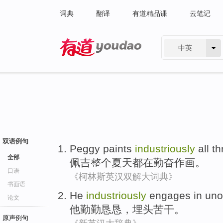
词典
翻译
有道精品课
云笔记
中英
有道 - 网易旗下搜索
双语例句
Peggy
paints
industriously
all
th
全部
佩吉
整个
夏天
都
在勤奋
作画
。
口语
《柯林斯英汉双解大词典》
书面语
He
industriously
engages
in uno
论文
他
勤勤恳恳
，
埋头
苦干。
原声例句