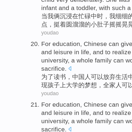
infant and a toddler, with such 
当
我俩沉浸在
忙碌
中时，
我
细细
点
，挺
着圆溜溜
的小肚子摇摇晃
youdao
For
education
,
Chinese
can
giv
and
leisure
in
life
, and
to
realize
university
, a
whole family
can
w
sacrifice
.
为了
读书
，
中国人
可以
放弃
生活
现
孩子
上
大学
的
梦想
，
全家人
可
youdao
For
education
,
Chinese
can
giv
and
leisure
in
life
, and
to
realize
university
, a
whole family
can
w
sacrifice
.