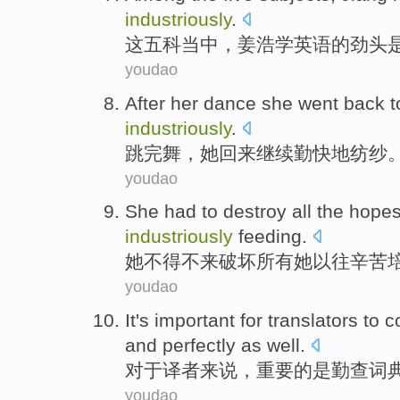
industriously
.
这
五
科
当中
，姜浩学
英语
的劲头
youdao
After her
dance
she
went
back
t
industriously
.
跳完舞
，
她
回来
继续勤快地纺纱
youdao
She
had
to
destroy
all
the
hope
industriously
feeding.
她
不得不
来
破坏
所有
她以往
辛苦
youdao
It's
important
for
translators
to
c
and perfectly as well.
对于
译者来说
，
重要
的是勤
查
词
youdao