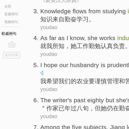
《新英汉大辞典》
全部
Knowledge
flows from
studying
音频例句
知识
来自
勤奋
学习
。
视频例句
youdao
权威例句
As
far as
I
know
,
she
works
indu
就
我
所知
，
她
工作
勤勉
认真
负责
go
youdao
返回词典
top
I
hope
our
husbandry is
prudent
我
希望
我们
的农业要
谨慎
管理
和
youdao
The
writer
's past eighty
but
she
＂
作家
已年过八旬，
但
她
仍
在
勤
youdao
Among
the
five
subjects, Jiang 