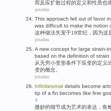
而
反应
扩散
过程
的
定义
和
性质
也
youdao
This
approach
fell out of
favor
in
was
difficult to make
the
notion
这种
做法
失宠
于
19
世纪
，
因为
这
youdao
A new
concept
for
large
strain-t
based
on the
definition
of
strain
从无穷小
变形
条件下
应变
的
定义
变
的
概念
。
youdao
Infinitesimal
details
become
arti
tip
of
a
fin
becomes
like fine
go
微妙
的
细节
成为
艺术
的
表达
，
鱼