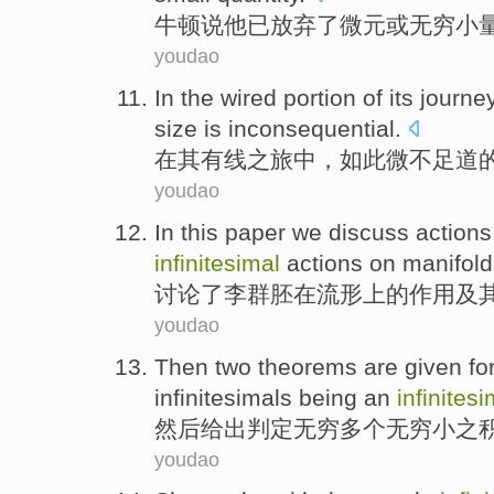
牛顿
说
他
已
放弃
了
微元
或
无穷
小
youdao
In
the
wired portion
of
its journe
size
is
inconsequential
.
在
其
有线
之旅中，
如此
微不足道
youdao
In
this paper we
discuss
action
infinitesimal
actions
on
manifold
讨论
了李群
胚
在
流形
上
的
作用
及
youdao
Then
two
theorems
are given fo
infinitesimals
being an
infinitesi
然后
给出
判定
无穷
多个无穷小之
youdao