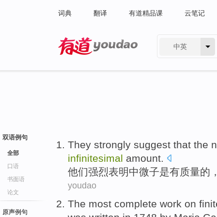
词典
翻译
有道精品课
云笔记
中英
有道 - 网易旗下搜索
双语例句
They
strongly
suggest that
the n
全部
infinitesimal
amount
.
口语
他们
强烈
表明
中微子
是
有
质量
的
书面语
youdao
论文
The most
complete
work
on
fini
原声例句