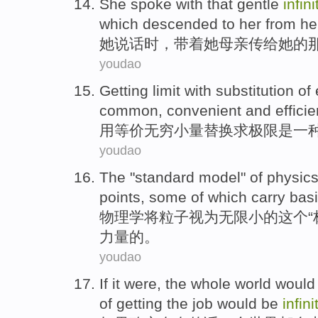
She
spoke
with
that gentle
infin
which descended to
her
from
he
她
说话
时，
带
着
她
母亲
传给
她
的
youdao
Getting limit
with substitution
of
common
,
convenient
and
efficie
用
等价
无穷小量替换求极限
是
一
youdao
The
"
standard
model
"
of
physic
points,
some
of
which
carry
bas
物理学
将
粒子
视为
无限小
的
这个
“
力量的。
youdao
If
it were,
the whole world
would
of
getting
the
job
would
be
infin