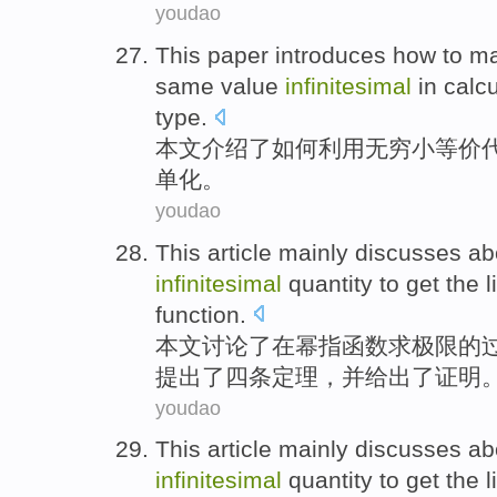
youdao
This paper
introduces
how to
ma
same
value
infinitesimal
in
calcu
type.
本文
介绍了
如何
利用
无穷小
等价
单化。
youdao
This article
mainly discusses ab
infinitesimal
quantity to get
the
l
function
.
本文
讨论
了在
幂
指
函数
求
极限
的
提出
了
四条定理，并给出了证明
youdao
This article
mainly discusses ab
infinitesimal
quantity to get
the
l