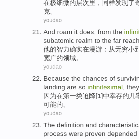
在
极
细微
的
层次
里，
同样
发现了
克
。
youdao
And
roam
it
does
,
from
the
infin
subatomic
realm
to the far
reac
他的智力
确实
在
漫游
：
从
无穷小
宽广
的
领域。
youdao
Because
the
chances
of survivi
landing
are
so
infinitesimal
, the
因为
在第
一类
迫降
[1]
中
幸存的
几
可能的。
youdao
The
definition
and
characteristic
process
were proven
depended