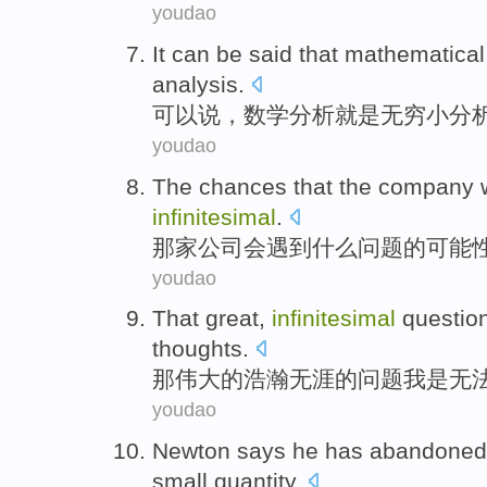
youdao
It can be said
that
mathematical
analysis.
可以说
，
数学
分析
就是
无穷小
分
youdao
The
chances
that the company
infinitesimal
.
那家
公司
会
遇到
什么
问题
的
可能
youdao
That
great
,
infinitesimal
questio
thoughts.
那
伟大的
浩瀚
无涯
的
问题
我
是
无
youdao
Newton
says
he
has
abandoned
small quantity
.