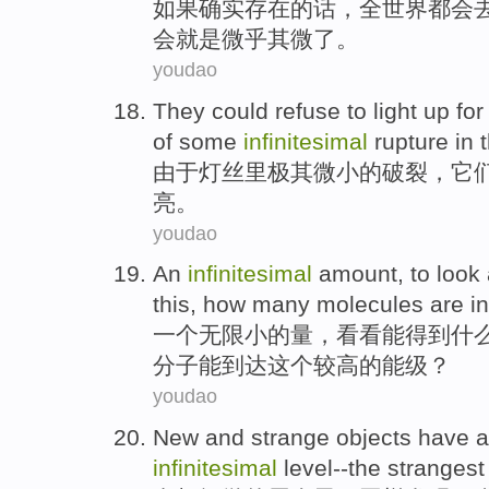
如果
确实存在的话，
全世界
都会
会
就是
微乎其微
了。
youdao
They
could
refuse to
light up
fo
of
some
infinitesimal
rupture
in
t
由于
灯丝
里
极其
微小
的
破裂
，
它
亮
。
youdao
An
infinitesimal
amount
, to
look 
this,
how many
molecules
are
in
一个
无限小
的
量
，
看看
能得到什
分子
能
到达
这个
较高
的
能级
？
youdao
New
and strange
objects
have
a
infinitesimal
level
--
the
stranges