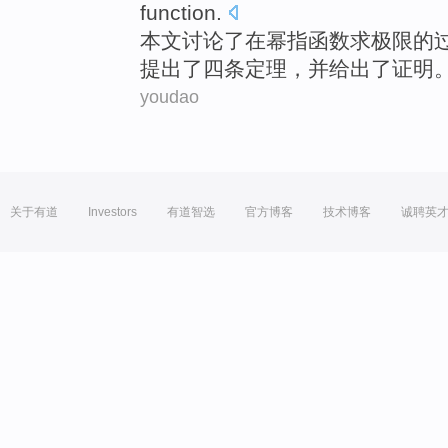
function
.
本文
讨论
了在
幂
指
函数
求
极限
的
提出
了
四条定理，并给出了证明
youdao
关于有道
Investors
有道智选
官方博客
技术博客
诚聘英