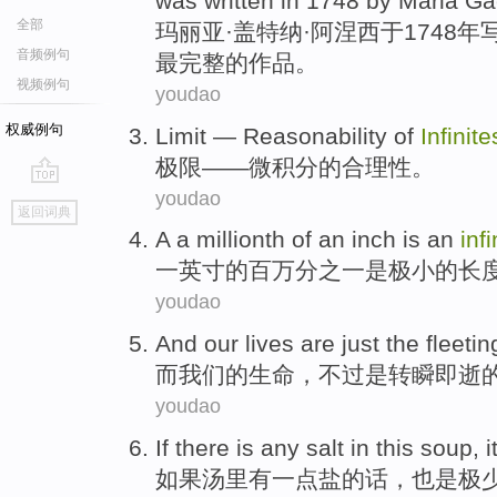
was
written
in 1748 by
Maria
Gae
全部
玛丽亚
·盖特纳·阿涅西于1748年
音频例句
最
完整
的
作品
。
视频例句
youdao
权威例句
Limit
—
Reasonability
of
Infinit
极限
——
微积分
的
合理性
。
youdao
go
返回词典
top
A a millionth
of
an
inch
is
an
inf
一
英寸
的
百万分之一
是
极小
的
长
youdao
And
our
lives
are
just
the
fleeti
而
我们
的
生命
，
不过
是
转瞬即逝
youdao
If
there is
any
salt
in this
soup
, i
如果
汤里
有
一点
盐
的话，也是
极