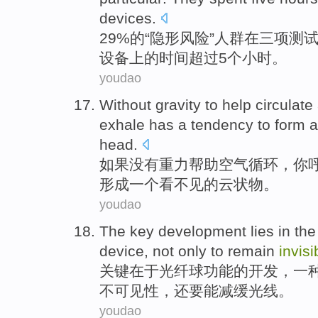
devices
.
29%
的
“
隐形
风险
”
人群
在
三项
测
设备
上的时间
超过
5个
小时
。
youdao
Without
gravity
to
help
circulate
exhale
has a tendency to
form
a
head
.
如果没有
重力
帮助
空气
循环
，
你
形成
一个
看不见
的云状物。
youdao
The key
development
lies in
th
device
,
not only
to
remain
invisi
关键
在于
光纤球
功能
的
开发
，
一
不
可见
性，还要
能
减缓
光线
。
youdao