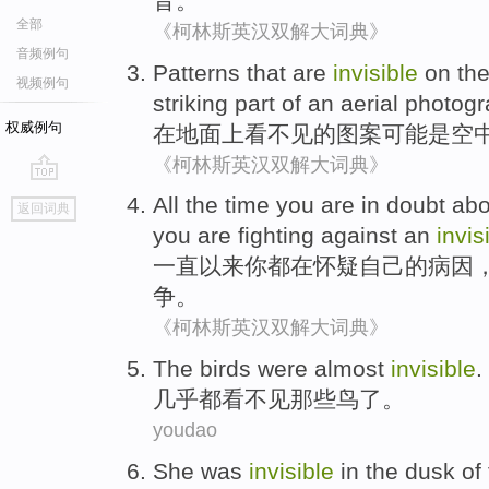
音。
全部
《柯林斯英汉双解大词典》
音频例句
Patterns
that
are
invisible
on
th
视频例句
striking
part
of
an aerial
photogr
权威例句
在
地面
上
看不见
的
图案
可能
是
空
《柯林斯英汉双解大词典》
go
All
the
time
you
are
in
doubt abo
返回词典
top
you
are
fighting against
an
invis
一直
以来
你
都
在
怀疑
自己
的
病因
争
。
《柯林斯英汉双解大词典》
The birds
were
almost
invisible
.
几乎
都
看不见
那些
鸟了。
youdao
She
was
invisible
in
the
dusk
of