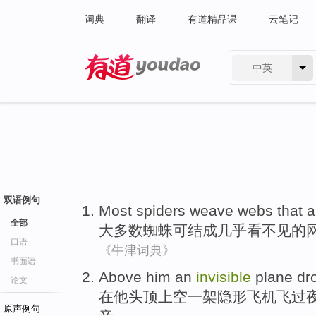
词典
翻译
有道精品课
云笔记
中英
有道 - 网易旗下搜索
双语例句
Most
spiders
weave webs that a
全部
大多数
蜘蛛
可
结成
几乎
看不见
的
口语
《牛津词典》
书面语
Above
him
an
invisible
plane
dr
论文
在
他
头顶上空
一
架
隐形
飞机
飞过
原声例句