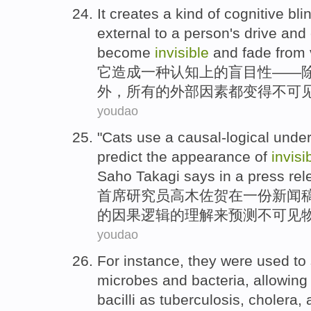
It
creates
a
kind of
cognitive
bli
external
to a
person
's
drive
and
become
invisible
and
fade
from
它
造成
一种
认知
上
的
盲目性
——
外
，
所有
的外部
因素
都
变得
不可
youdao
"
Cats
use
a causal-logical
under
predict
the
appearance
of
invisi
Saho
Takagi
says
in
a
press rel
首席
研究员
高木佐贺在一份
新闻
的
因果逻辑的
理解
来
预测
不
可见
youdao
For instance
,
they
were
used
to
microbes
and
bacteria
,
allowing
bacilli
as
tuberculosis
,
cholera
,