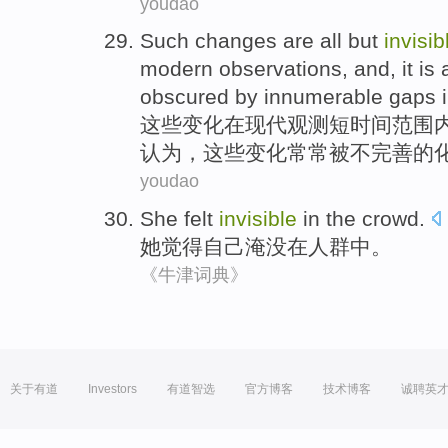
youdao
Such
changes
are
all
but
invisib
modern
observations
,
and
,
it is
obscured
by
innumerable
gaps
i
这些
变化
在
现代
观测
短
时间
范围
认为，
这些
变化
常常
被
不完善
的
youdao
She
felt
invisible
in
the crowd
.
她
觉得自己
淹没
在
人群
中。
《牛津词典》
关于有道
Investors
有道智选
官方博客
技术博客
诚聘英