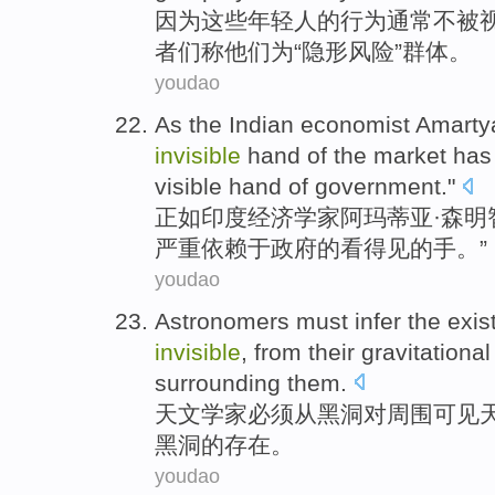
因为
这些
年轻人
的
行为
通常
不
被
者们
称
他们
为“
隐形
风险
”
群体
。
youdao
As
the
Indian
economist
Amart
invisible
hand
of
the
market
has
visible
hand
of government."
正如
印度
经济学家
阿玛蒂亚·
森
明
严重
依赖于政府的
看得见
的手。”
youdao
Astronomers
must
infer
the
exis
invisible
,
from
their gravitational
surrounding them
.
天文学家
必须
从
黑洞
对周围
可见
黑洞
的
存在
。
youdao