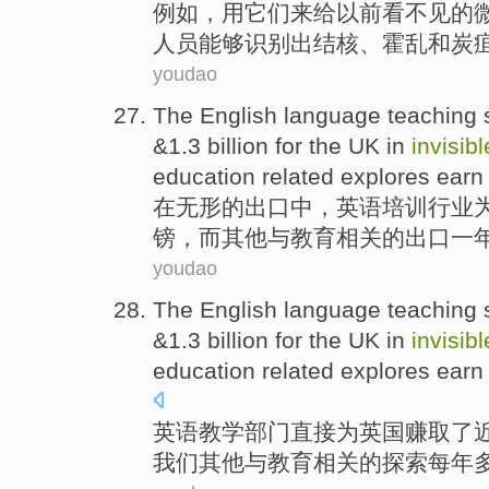
例如
，
用
它们
来
给
以前
看不见
的
人员
能够
识别出
结核
、
霍乱
和
炭
youdao
The
English language
teaching
&1.3
billion
for
the UK
in
invisibl
education
related
explores
earn
在
无形
的
出口
中，
英语
培训
行业
镑
，而
其他
与
教育
相关
的出口
一
youdao
The
English language
teaching
&1.3
billion
for
the UK
in
invisibl
education
related
explores
earn
英语
教学
部门
直接
为
英国
赚取了
我们
其他
与
教育
相关
的
探索
每年