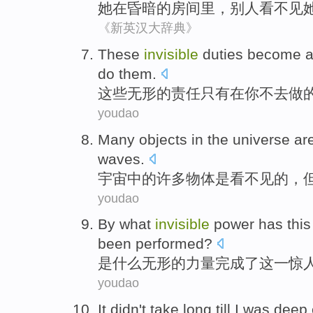
她
在
昏暗
的
房间
里，
别人看不见
《新英汉大辞典》
These
invisible
duties
become
a
do
them.
这些
无形的
责任
只有
在
你
不
去做
youdao
Many
objects
in the universe
ar
waves
.
宇宙
中的
许多
物体
是
看不见
的，
youdao
By what
invisible
power
has
this
been performed
?
是
什么
无形的
力量
完成
了
这
一惊
youdao
It
didn't
take long till
I
was
deep