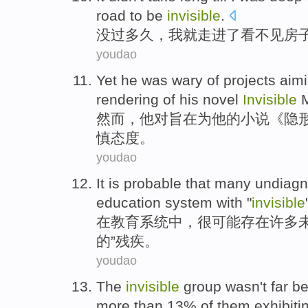
road
to
be
invisible
.
没
过
多久
，
我
就
走进了看
不见
房
youdao
Yet
he
was
wary
of
projects
aim
rendering
of
his
novel
Invisible
M
然而
，
他
对
旨在
为
他
的
小说《
隐
慎
态度。
youdao
It
is probable
that
many
undiag
education
system
with
"
invisible
在
教育
系统
中
，
很
可能
存在
许多
的”残疾。
youdao
The
invisible
group wasn't far b
more than 13%
of
them
exhibiti