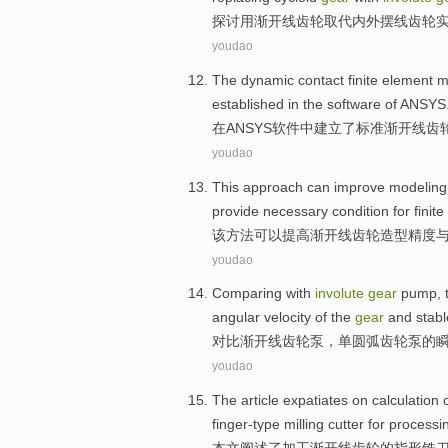
探讨
用渐开线
齿轮
取代
内外摆线
齿轮
youdao
The
dynamic
contact
finite element
m
established
in
the
software
of
ANSYS
在
ANSYS
软件
中
建立了
标准
渐开线
齿
youdao
This
approach
can
improve
modeling
provide
necessary
condition
for
finit
该
方法
可以
提高
渐开线
齿轮
造型
精度
youdao
Comparing with
involute
gear
pump,
angular velocity of
the
gear
and stabl
对比
渐开线
齿轮泵
，单圆弧齿轮泵
的
youdao
The article
expatiates
on
calculation
finger-type milling cutter for
processi