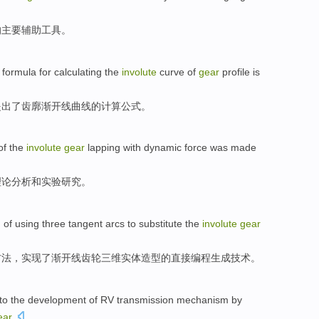
的
主要
辅助
工具
。
a
formula for
calculating
the
involute
curve
of
gear
profile is
提出了
齿廓渐开线
曲线
的
计算
公式
。
of the
involute
gear
lapping
with
dynamic
force
was
made
理论分析
和
实验
研究
。
d
of
using
three
tangent arcs
to
substitute
the
involute
gear
方法
，实现了渐开线
齿轮
三
维实体造型的直接编程生成技术。
to the development
of
RV
transmission
mechanism
by
ear
.