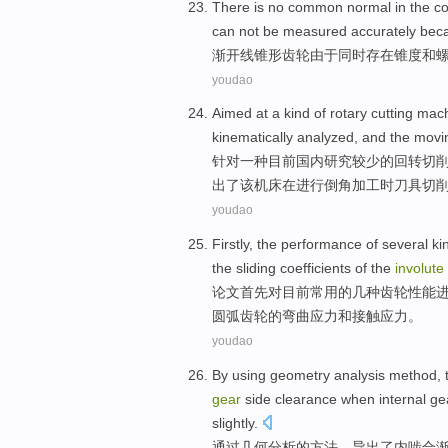
There
is no common normal in
the c
can not be
measured
accurately
bec
渐开线
锥形
齿轮
由于
同时
存在锥度
和
youdao
Aimed at
a
kind
of
rotary
cutting
mach
kinematically
analyzed
, and
the
movi
针对
一
种目前国内研究较少
的
回转
切
出了该机床在进行倒角加工时刀具切
youdao
Firstly,
the
performance
of
several ki
the
sliding
coefficients
of
the
involute
论文首先
对
目前
常用
的
几种
齿轮
性能
圆弧齿轮
的
弯曲
应力
和接触应力。
youdao
By using
geometry
analysis
method
,
gear
side
clearance
when
internal
ge
slightly
.
通过
几何
分析
的
方法
，
导出了
内
啮合