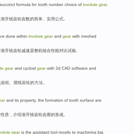
succinct
formula
for tooth number
choice
of
involute
gear
.
取
渐开线
齿轮
齿数的简单、
实用
公式
。
are
done
within
involute
gear
and
gear
with
meshed
与
渐开线
齿轮减速器整机啮合
性能
对比
试验。
te
gear
and
cycloid
gear
with
2
d
CAD
software
and
线
齿轮
、
摆线
齿轮的
方法
。
ear
and
its
property
, the
formation
of
tooth
surface are
本
性质
，介绍渐开线齿轮
齿
廓的
形成
。
volute
gear
is
the
assistant
tool
mostly
to
machining
big