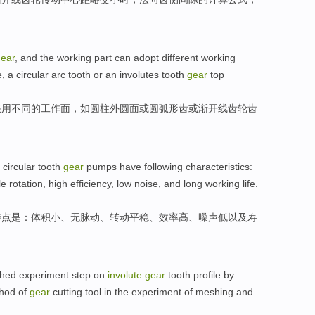
ear
, and the
working
part
can
adopt
different
working
e
, a circular
arc
tooth
or
an
involutes
tooth
gear
top
采用
不同
的
工作面
，
如
圆柱
外圆
面
或
圆弧形
齿
或
渐开线
齿轮齿
,
circular tooth
gear
pumps have following
characteristics
:
le
rotation
,
high efficiency
,
low
noise
,
and
long
working life
.
特点
是：
体积小
、
无
脉动
、
转动
平稳
、效率
高
、
噪声
低
以及
寿
hed
experiment
step
on
involute
gear
tooth profile
by
hod
of
gear
cutting
tool
in the
experiment
of meshing and