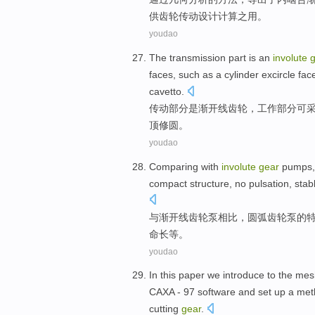
供
齿轮
传动
设计计算
之用。
youdao
The transmission
part
is
an
involute
g
faces
,
such as
a cylinder
excircle
fac
cavetto
.
传动
部分
是
渐开线
齿轮
，
工作
部分
可
顶
修
圆
。
youdao
Comparing with
involute
gear
pumps
compact
structure,
no
pulsation
,
stab
与
渐开线
齿轮泵
相比，
圆弧
齿轮泵的
命
长
等。
youdao
In this paper
we introduce to
the
mes
CAXA
-
97
software
and
set up
a
met
cutting
gear
.