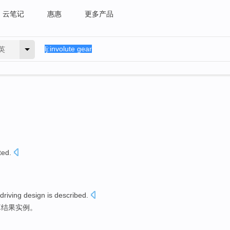
云笔记
惠惠
更多产品
英
ted
.
driving
design
is
described
.
算
结果
实例。