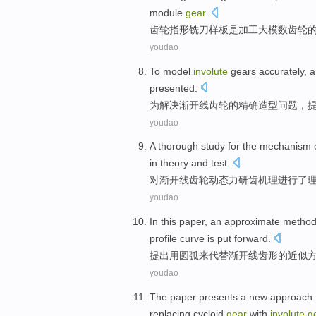
module
gear
.
齿轮
指
形铣刀
样板
是
加工
大
模数
齿轮
youdao
To
model
involute
gears
accurately
, 
presented
.
为
解决
渐开线
齿轮
的
精确
造型问题，
youdao
A thorough
study
for the
mechanism
in
theory
and
test
.
对
渐开线
齿轮
动态
力
研
齿
机理
进行了
youdao
In this
paper
, an
approximate
metho
profile curve is put forward.
提出
用
圆弧
来
代替
渐开线
齿形
的
近似
youdao
The paper
presents a
new
approach
replacing
cycloid
gear
with
involute
g