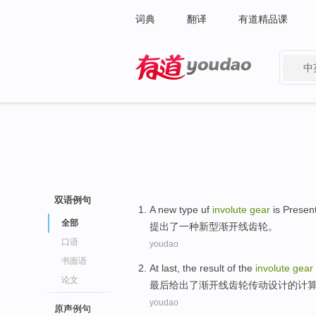
词典
翻译
有道精品课
中
有道 - 网易旗下搜索
双语例句
A
new type
uf
involute
gear
is
Presen
全部
提出
了
一种
新型
渐开线
齿轮。
口语
youdao
书面语
At last
, the
result
of the
involute
gear
论文
最后
给出
了
渐开线
齿轮
传动
设计
的
计
youdao
原声例句