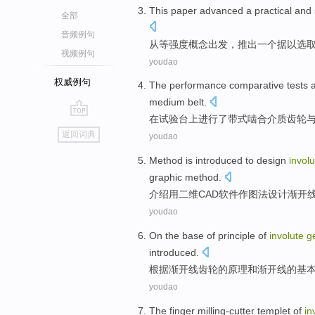
This paper
advanced
a
practical
and 
全部
音频例句
从
等强度概念出发，推出
一个
据以
选
视频例句
youdao
权威例句
The
performance
comparative
tests
medium
belt
.
在
试验
台上进行了
带
式
啮合
介质
齿轮
go
返回词典
youdao
top
Method
is
introduced
to
design
involu
graphic
method
.
介绍
用
二
维
CAD
软件
作图
法
设计
渐开
youdao
On the
base
of
principle
of
involute
g
introduced
.
根据
渐开线
齿轮
的
原理
和
渐开线的基
youdao
The
finger
milling-cutter
templet
of
in