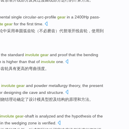
刀
齿形渐开线
部分
及其
过渡
曲线部分进行的
计算
方法。
mental
single
circular-arc-profile
gear
in
a 2400
Hp
pass-
te
gear
for the
first
time.
轮中采用
单
圆弧
齿轮
（不必磨
齿
）
代替
渐开线
齿轮，使用到
the standard
involute
gear
and proof that the
bending
h
is
higher than
that of
involute
one.
形
齿轮
具有
更高
的
弯曲
强度
。
e
involute
gear
and
powder
metallurgy
theory
, the present
or
designing
die
cave
and
structure.
制烧结
理论
确定了
设计
模具
型腔
及结构
的
原理
和
方法
。
involute
gear
-shaft is
analyzed
and the
hypothesis
of the
in the wedging
zone
is
verified
.