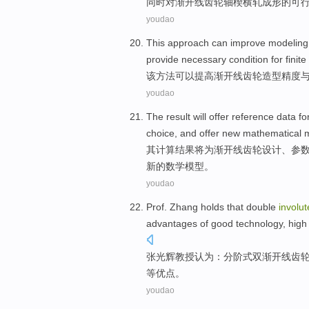
同时
对
渐开线
齿轮轴
楔横轧
成形
的
可
youdao
This
approach
can
improve
modeling
provide
necessary
condition
for
finit
该
方法
可以
提高
渐开线
齿轮
造型
精度
youdao
The
result
will
offer
reference
data
fo
choice
,
and
offer
new
mathematical
其
计算结果
将
为
渐开线
齿轮
设计
、
参
新的
数学
模型
。
youdao
Prof.
Zhang
holds that
double
involut
advantages
of
good
technology
,
high
张光辉教授
认为
：分阶式
双
渐开线
齿
等优点
。
youdao