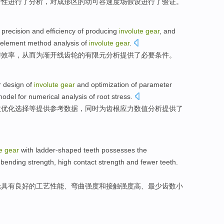
行性
进行了分析
，对成形
区的
动可容
速度
场
假设
进行了验证
。
precision
and
efficiency
of
producing
involute
gear
, and
e element method
analysis
of
involute
gear
.
与
效率
，从而
为
渐开线齿轮
的
有限元
分析
提供了
必要
条件
。
r
design
of
involute
gear
and
optimization
of
parameter
model
for
numerical
analysis
of root
stress
.
数
优化
选择
等
提供
参考
数据
，
同时
为
齿根
应力
数值
分析
提供了
e
gear
with ladder-shaped teeth
possesses
the
bending
strength
, high
contact
strength and
fewer
teeth
.
轮
具有
良好
的
工艺
性能、
弯曲
强度
和
接触
强度
高
、
最少
齿数小