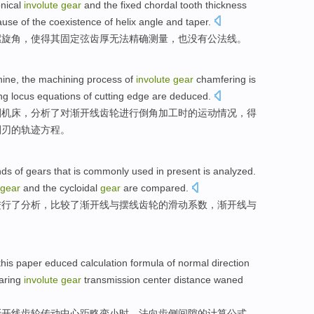
onical
involute
gear
and
the
fixed
chordal
tooth
thickness
ause
of
the coexistence
of helix
angle
and
taper
.
螺旋
角
，使得
其
固定
弦
齿
厚
无法
精确
测量
，也
没有
公法线。
ine
, the
machining process
of
involute
gear
chamfering
is
ng
locus
equations
of
cutting
edge are
deduced
.
削
机床
，
分析
了
对
渐开线
齿轮
进行
倒
角
加工
时
的
运动
情况，得
削
刃
的
轨迹
方程
。
nds
of
gears
that is
commonly used
in present
is
analyzed.
gear
and
the cycloidal
gear
are
compared
.
进行
了
分析，比较了
渐开线
与
摆线
齿轮
的
滑动
系数
，渐开线与
 this paper
educed
calculation
formula
of
normal
direction
aring
involute
gear
transmission
center
distance waned
渐开线
齿轮传动
中心
距
略变小时，法
向
齿
侧
间隙
的
计算
公式
，