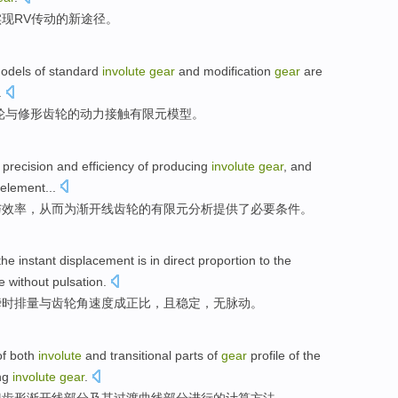
实现
RV
传动
的
新
途径
。
odels
of
standard
involute
gear
and
modification
gear
are
.
轮
与
修
形齿轮
的
动力
接触
有限元
模型
。
precision
and
efficiency
of
producing
involute
gear
, and
e element
...
与
效率
，从而为渐开线齿轮的有限元分析
提供了
必要
条件。
the
instant
displacement
is in
direct proportion
to
the
e
without
pulsation
.
瞬时
排量
与
齿轮
角速度
成
正比
，
且
稳定，无脉动。
of
both
involute
and
transitional
parts
of
gear
profile
of
the
ng
involute
gear
.