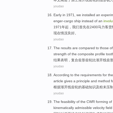
本文
阐述
了
加工
渐开线
齿轮
的
指形
铣
youdao
Early in 1971,
we
installed an experi
enger-cargo ship
instead of
an
involu
1971年起，
我们
首先
在
2400
马力
客货
现在情况良好。
youdao
The results
are
compared
to those
of
strength
of the
composite
profile toot
结果
表明，
复合
齿
形
齿轮
比
渐开线
齿
youdao
According to
the requirements
for
th
article gives a
principle
and
method
f
根据
渐开线
齿轮的基础知识
及
粉末
压
youdao
The
feasibility
of
the
CWR
forming
of
kinematically admissible
velocity
field