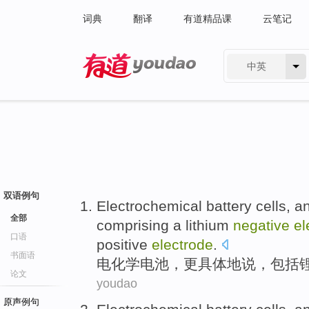
词典
翻译
有道精品课
云笔记
中英
有道 - 网易旗下搜索
双语例句
Electrochemical
battery
cells, 
全部
comprising
a
lithium
negative
el
口语
positive
electrode
.
书面语
电化学
电池
，
更
具体
地说，
包括
论文
youdao
原声例句