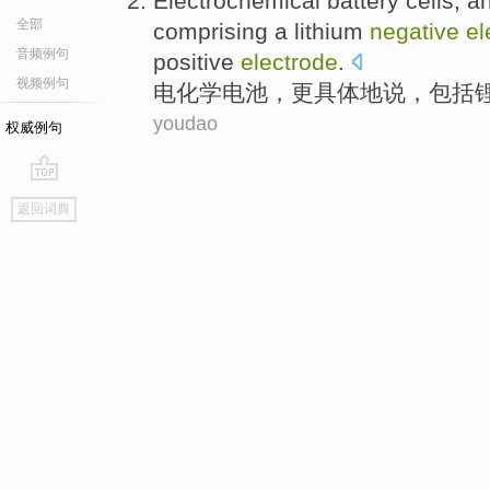
Electrochemical
battery
cells, 
全部
comprising
a
lithium
negative
el
音频例句
positive
electrode
.
视频例句
电化学
电池
，
更
具体
地说，
包括
youdao
权威例句
go
返回词典
top