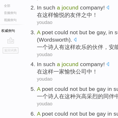
全部
In
such
a
jocund
company!
音频例句
在
这样
愉悦
的友伴之中！
视频例句
youdao
权威例句
A
poet
could
not
but
be
gay
, in
s
(
Wordsworth
).
一个
诗人
有
这样
欢乐
的伙伴，安
go
返回词典
top
youdao
In
such
a
jocund
company
!
在
这样
一家
愉快公司中！
youdao
A
poet
could
not but be
gay
in
s
一个
诗人
在
这种
兴高采烈
的同伴
youdao
A
poet
could
not but be
gay
in
s