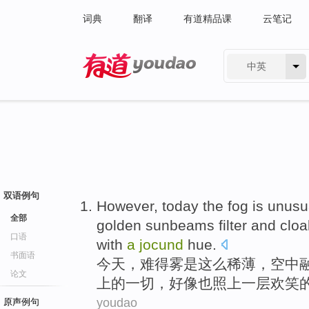
词典
翻译
有道精品课
云笔记
中英
有道 - 网易旗下搜索
双语例句
However,
today
the fog
is
unusua
全部
golden
sunbeams
filter and clo
口语
with
a
jocund
hue
.
书面语
今天
，难得
雾
是
这么
稀薄
，空中
论文
上
的
一切
，好像也照上
一
层欢笑
youdao
原声例句