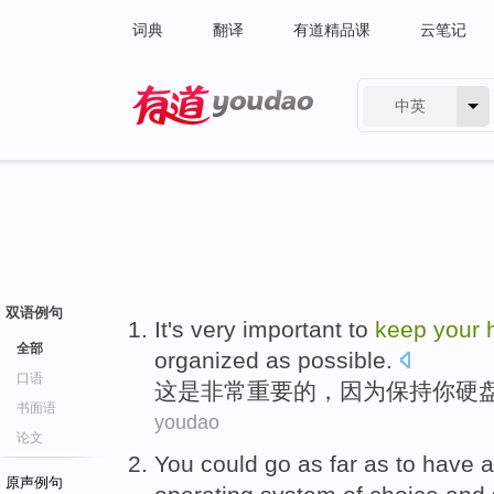
词典
翻译
有道精品课
云笔记
中英
有道 - 网易旗下搜索
双语例句
It
's
very
important
to
keep
your
全部
organized
as possible
.
口语
这
是
非常
重要
的，
因为
保持
你
硬
书面语
youdao
论文
You
could
go
as far as
to
have
a
原声例句