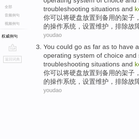
operating
system
of
choice
and
全部
troubleshooting situations
and
k
音频例句
你
可以将
硬盘
放置
到
备用
的
架子
视频例句
的
操作
系统
，
设置
维护
，
排除
故
youdao
权威例句
You
could
go
as far as
to
have
a
operating
system
of
choice
and
go
返回词典
top
troubleshooting situations
and
k
你
可以将
硬盘
放置
到
备用
的
架子
的
操作
系统
，
设置
维护
，
排除
故
youdao