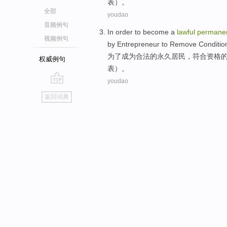
表）。
全部
youdao
音频例句
In order to
become a
lawful
permane
视频例句
by Entrepreneur to
Remove
Conditio
为了
成为
合法
的
永久
居民
，
符合资格
权威例句
表）。
youdao
go
返回词典
top