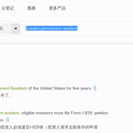
云笔记
惠惠
更多产品
英
nent
Resident
of the
United States
for
five
years
.
五
年了
。
nt
resident
,
eligible
investors
must
file Form
I
-
829,
petition
ns
.
的
投资人
必须
递交
I
-
829表（
投资人
请求
去除
条件
的申请