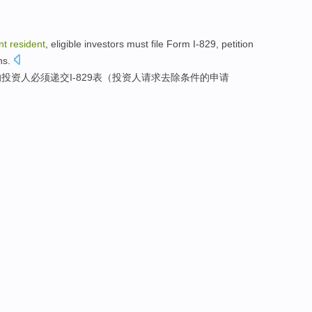
nt
resident
,
eligible
investors
must
file Form
I
-
829,
petition
ns
.
的
投资人
必须
递交
I
-
829表（
投资人
请求
去除
条件
的申请