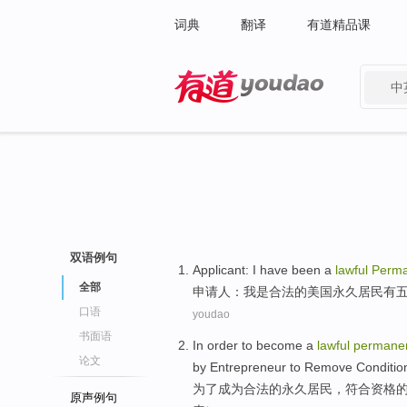
词典
翻译
有道精品课
中
有道 - 网易旗下搜索
双语例句
Applicant
:
I
have
been
a
lawful
Perma
全部
申请人
：
我
是
合法
的
美国
永久
居民
有
口语
youdao
书面语
In order to
become a
lawful
permane
论文
by Entrepreneur to
Remove
Conditio
为了
成为
合法
的
永久
居民
，
符合资格
原声例句