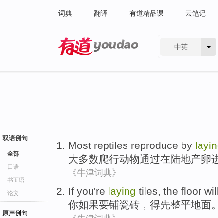
词典
翻译
有道精品课
云笔记
中英
有道 - 网易旗下搜索
双语例句
Most
reptiles
reproduce
by
layi
全部
大多数
爬行动物
通过
在
陆地
产卵
口语
《牛津词典》
书面语
If
you
're
laying
tiles
, the floor
wil
论文
你
如果
要
铺
瓷砖
，
得
先
整平地面
原声例句