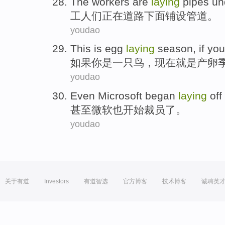
The workers
are
laying
pipes
un
工人
们
正在
道路
下面
铺设
管道
。
youdao
This
is
egg
laying
season
,
if
you
如果
你
是
一
只鸟
，
现在
就是
产卵
youdao
Even
Microsoft
began
laying
off
甚至
微软
也开始
裁员
了。
youdao
关于有道
Investors
有道智选
官方博客
技术博客
诚聘英