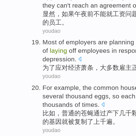
they
can't
reach an agreement
显然
，
如果
午夜前
不能
就
工资
问
的
员工
。
youdao
Most
of
employers
are
planning
of
laying
off employees
in
respo
depression
.
为了
应对
经济
萧条
，
大多数
雇主
youdao
For example
, the
common
house
several thousand
eggs
,
so
each
thousands of
times
.
比如
，
普通
的
苍蝇
通过
产下
几千
的
基因
就
被
复制了
上千
遍。
youdao