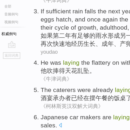
《牛津词典》
全部
If
sufficient
rain falls
the next
ye
音频例句
eggs
hatch
, and
once again
the
视频例句
their
cycle
of
growth
,
adulthood
权威例句
如果
第二
年
有足够
的
雨水
形成
另
再次
快速地
经历
生长
、
成年
、
产
youdao
go
返回词典
top
He
was
laying
the
flattery
on wit
他
吹捧
得天花乱坠
。
《牛津词典》
The caterers
were
already
layin
酒宴
承办者
已经
在摆午餐
的
饭桌
《柯林斯英汉双解大词典》
Japanese
car
makers
are
laying
sales
.