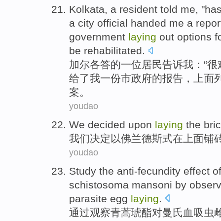
Kolkata
,
a
resident
told
me
, "
has
a
city
official
handed
me a
repor
government
laying
out
options
f
be rehabilitated
.
加尔各答
的
一
位
居民
告诉
我
：“
很
给
了我一份市政府的
报告
，上面
案
。
youdao
We
decided
upon
laying
the
bri
我们
决定
以佛兰德斯式
在
上面
铺
youdao
Study
the anti-fecundity
effect o
schistosoma
mansoni
by
observ
parasite
egg
laying
.
通过
观察
青蒿琥酯
对
曼氏
血吸虫