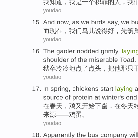
我
知道
，我是
一个
积
罪
的人，
我
youdao
And
now
, as
we
birds
say
,
we bu
而
现在
，
我们
鸟儿
说得好
，
先
筑
youdao
The
gaoler
nodded
grimly,
layin
shoulder
of
the
miserable
Toad
.
狱卒冷冷
地点了点头
，
把
他
那只
youdao
In
spring
,
chickens
start
laying
a
source
of
protein
at
winter's
end
在
春天
，
鸡
又
开始
下蛋，
在
冬天
来源
——鸡蛋。
youdao
Apparently
the bus
company
wil