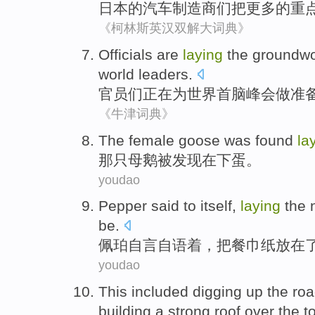
日本
的
汽车
制造商
们
把
更多
的
重
《柯林斯英汉双解大词典》
Officials
are
laying
the
groundw
world
leaders.
官员们
正在
为
世界
首脑
峰会做准
《牛津词典》
T
he female goose was found
la
那
只母鹅被发现在下蛋。
youdao
P
epper said to itself,
laying
the n
be.
佩
珀自言自语着，把餐巾纸放在
youdao
T
his included digging up the ro
building a strong roof over the t