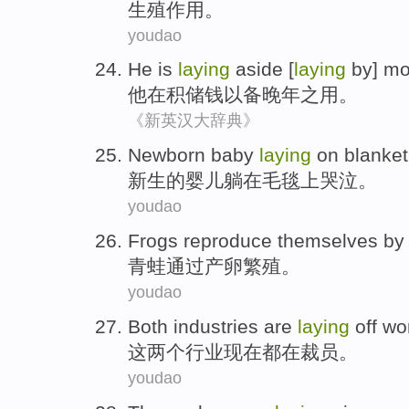
生殖作用。
youdao
He
is
laying
aside [
laying
by
]
mo
他
在
积储
钱
以备
晚年
之
用
。
《新英汉大辞典》
Newborn
baby
laying
on
blanket
新生
的
婴儿
躺
在
毛毯上
哭泣
。
youdao
Frogs
reproduce themselves
by
青蛙
通过
产卵
繁殖
。
youdao
Both
industries
are
laying
off wo
这
两
个
行业
现在
都在
裁员
。
youdao