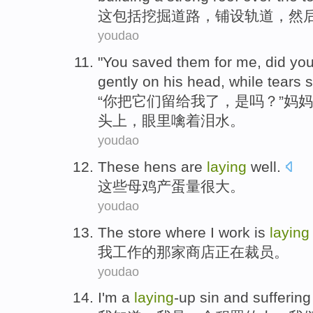
这
包括挖掘道路，铺设轨道，然
youdao
"
You saved them for me, did yo
gently on his head, while tears 
“
你把它们留给我了，是吗？”妈
头上，眼里噙着泪水。
youdao
These
hens
are
laying
well.
这些
母鸡
产蛋量很大。
youdao
The
store
where
I
work
is
laying
我
工作
的
那家
商店
正在裁员。
youdao
I
'm
a
laying
-up
sin
and
suffering