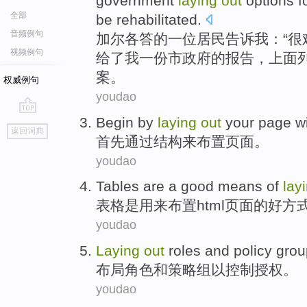
government
laying
out
options
f
全部
be rehabilitated
.
音频例句
加尔各答
的
一
位
居民
告诉
我
：“
很
视频例句
给
了我一份市政府的
报告
，上面
案
。
权威例句
youdao
Begin
by
laying
out
your page
w
go
返回词典
top
首先
通过
结构来布置
页面
。
youdao
Tables
are
a
good
means
of
lay
表格
是
用来
布置
html
页面
的
好
方
youdao
Laying
out
roles
and
policy
grou
布局
角色
和
策略
组
以
控制
授权
。
youdao