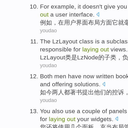
For example
,
it
doesn't give
you
out
a
user
interface
.
例如
，
在
用户
界面
布局方面
它
就
youdao
The LzLayout
class
is
a
subclas
responsible for
laying
out
views
.
LzLayout
类
是
LzNode
的
子类
，
youdao
Both
men
have
now
written boo
and
offering
solutions
.
如今
两
人
都
著书提出
他们
的
控诉
youdao
You
also
use
a couple
of
panels
for
laying
out
your
widgets
.
您
还
将使用
几个
面板
，
充当
布局