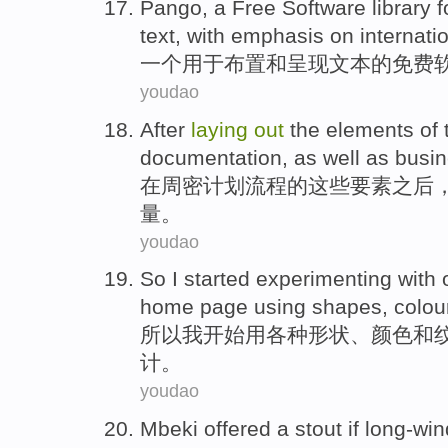
Pango
,
a
Free
Software library 
text
, with emphasis on
internati
一个
用于
布置
和
呈现
文本
的
免费
youdao
After
laying
out
the
elements
of 
documentation
, as well
as
busi
在
周密计划
流程
的
这些
要素
之后
量
。
youdao
So
I
started
experimenting
with
home
page
using
shapes
,
colou
所以
我
开始
用
各种形状
、
颜色
和
计。
youdao
Mbeki
offered a stout if
long-wi