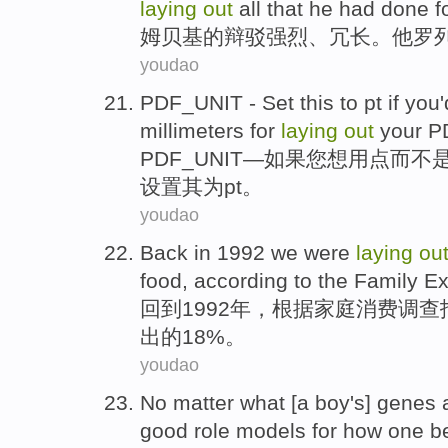
laying
out
all
that he
had done
f
姆贝基
的辩驳强烈、
冗长
。
他
罗
youdao
PDF_UNIT - Set this to
pt
if
you
'
millimeters
for
laying
out
your
P
PDF_UNIT—
如果
您
想
用
点
而不
设置其为
pt
。
youdao
Back
in 1992
we
were
laying
ou
food
,
according to
the
Family
Ex
回到
1992年，
根据
家庭
消费
调查
出
的18%。
youdao
No matter
what [
a
boy
's
]
genes
good role models for
how
one
b