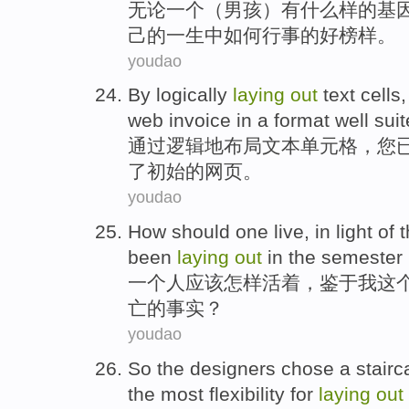
无论
一
个（
男孩
）有什么样的
基
己
的
一生
中
如何
行事
的好榜样。
youdao
By
logically
laying
out
text
cells
web invoice
in
a
format
well sui
通过
逻辑地
布局
文本
单元格
，
您
了
初始
的
网页
。
youdao
How
should
one
live
,
in light
of
t
been
laying
out
in
the semester
一个人
应该
怎样
活着
，
鉴于
我
这
亡
的
事实
？
youdao
So
the designers
chose
a stair
the
most
flexibility
for
laying
out