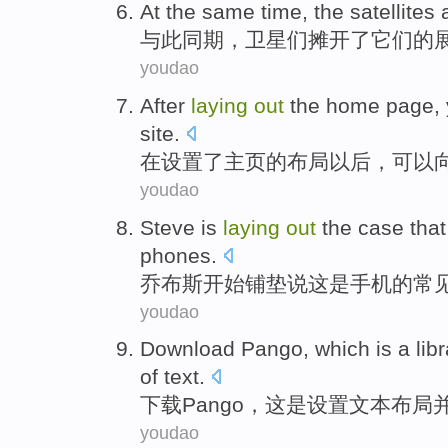
At
the same
time,
the satellites
与
此
同期，
卫星
们
摊开了它们的
youdao
After
laying
out
the
home page
,
site
.
在
设置
了
主页
的布局以后，
可以
youdao
Steve
is
laying
out
the case
that
phones
.
乔布斯
开始铺垫
说
这
是
手机
的
常
youdao
Download
Pango
,
which
is
a
lib
of
text
.
下载
Pango
，
这
是
设置
文本
布局
youdao