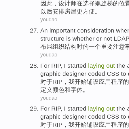
因此
，
设计师
在
选择
螺旋
梯
的
位
以后安排房屋更方便。
youdao
An
important
consideration
whe
structure
is
whether
or not
LDA
布局
组织
结构
时
的
一个
重要
注意
youdao
For
RIP
,
I
started
laying
out
the
graphic
designer
coded
CSS
to
对于
RIP
，
我
开始
铺设
应用程序
的
定义
颜色
和
字体
。
youdao
For
RIP
,
I
started
laying
out
the
graphic
designer
coded
CSS
to
对于
RIP
，
我
开始
铺设
应用程序
的