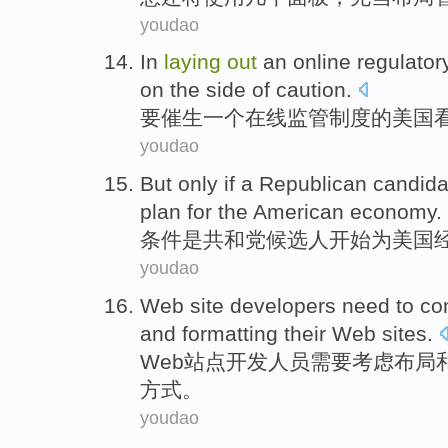
youdao
In
laying
out
an
online
regulator
on the side
of
caution
.
要催生
一个
在线
监管
制度
的
美国
youdao
But only if
a Republican
candida
plan
for
the American
economy
.
条件
是
共和党
候选人
开始
为
美国
youdao
Web
site
developers
need to
co
and
formatting
their
Web
sites
.
Web
站点
开发人员
需要
考虑
布局
方式。
youdao