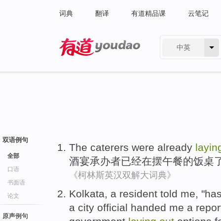
词典
翻译
有道精品课
云笔记
中英
有道 - 网易旗下搜索
双语例句
The caterers
were
already
layi
全部
酒宴
承办者
已经
在摆午餐
的
饭桌
口语
《柯林斯英汉双解大词典》
书面语
Kolkata
,
a
resident
told
me
, "
has
论文
a
city
official
handed
me a
repor
原声例句