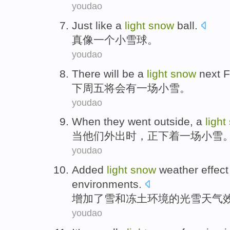
youdao
Just
like
a
light
snow
ball
.
真
像
一个
小雪
球
。
youdao
There
will
be
a
light
snow
next
F
下
周五
将
会
有一
场
小雪
。
youdao
When
they
went outside
,
a
light
当
他们
外出
时，正下着
一
场
小雪
youdao
Added
light
snow
weather
effect
environments
.
增加了
雪
和
冻土
环境
的
光
雪
天气
youdao