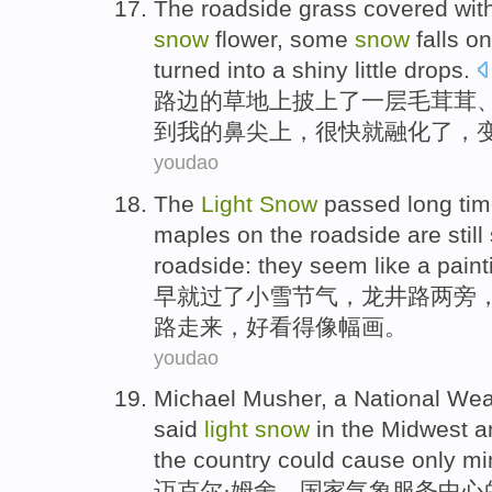
The roadside
grass
covered wit
snow
flower
,
some
snow
falls
on
turned into
a
shiny
little
drops
.
路边
的
草地上
披上
了
一
层
毛茸茸
到
我
的
鼻尖上
，
很快就
融化了
，
youdao
The
Light
Snow
passed
long
tim
maples
on the roadside
are still
roadside: they seem
like
a paint
早就
过
了小雪节气，龙井路两旁
路走来，好看得
像
幅
画。
youdao
Michael
Musher
, a
National
Wea
said
light
snow
in
the Midwest
a
the
country
could
cause
only mi
迈克尔·姆
舍
，
国家
气象
服务
中心