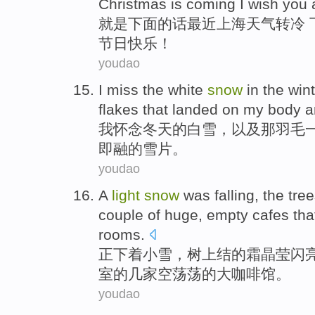
Christmas
is coming
I wish
you
就是
下面
的话
最近
上海
天气
转冷
节日
快乐
！
youdao
I
miss
the
white
snow
in the win
flakes
that
landed
on
my
body a
我
怀念
冬天
的
白雪
，
以及
那
羽毛
即融
的
雪片
。
youdao
A
light
snow
was falling
,
the tre
couple
of
huge
,
empty
cafes
tha
rooms
.
正下着
小雪
，
树上
结
的
霜晶莹
闪
室的
几
家
空荡荡
的大
咖啡馆
。
youdao