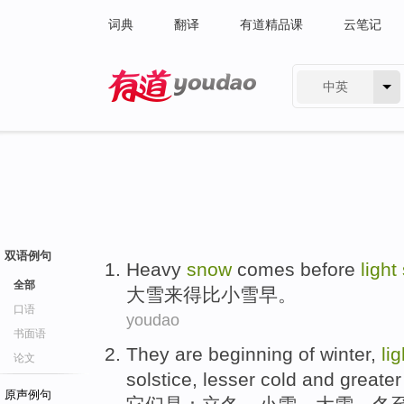
词典
翻译
有道精品课
云笔记
中英
有道 - 网易旗下搜索
双语例句
H
eavy
snow
comes before
light
全部
大
雪来得比小雪早。
口语
youdao
书面语
T
hey are beginning of winter,
li
论文
solstice, lesser cold and greater
原声例句