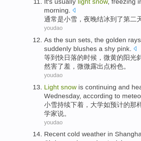
It
's
usually
light
snow
,
freezing
i
morning
.
通常
是
小雪
，
夜晚结冰
到了第二
youdao
As the
sun sets
, the
golden rays
suddenly
blushes a
shy
pink
.
等到快
日落
的时候，微黄的
阳光
然害了羞，微微露出点粉色。
youdao
Light
snow
is
continuing
and he
Wednesday, according to
meteo
小雪
持续下着
，大学如
预计
的那
学家说。
youdao
Recent
cold
weather
in
Shangha