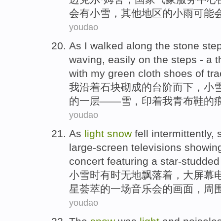
会有
小雪
，
其他地区
的
小雨
可能
youdao
As
I
walked along
the
stone
ste
waving
,
easily
on
the
steps
-
a t
with
my
green
cloth shoes
of
tr
我
沿着
石块
砌
成的
台阶
而
下，
小
的
一
层
——
雪
，
印
着
我
青
布鞋的
youdao
As
light
snow
fell intermittently,
large-screen
televisions
showing
concert
featuring
a
star-studded
小雪
时有时无地飘落着，大
屏幕
星
荟萃的
一
场
音乐会
的画面，
周
youdao