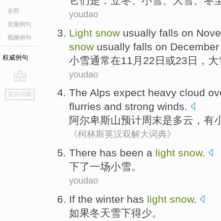
它
们是：立冬、小雪、大雪、冬
全部
youdao
音频例句
L
ight
snow
usually falls on Nov
视频例句
snow
usually falls on December 
权威例句
小
雪通常在11月22日或23日，大
youdao
go
The Alps
expect
heavy cloud ov
返回词典
top
flurries
and
strong winds
.
阿尔卑斯山
预计
周末
是多云，
有
《柯林斯英汉双解大词典》
There
has been a
light
snow
.
下
了
一场小雪。
youdao
If
the winter has
light
snow
.
如果
冬天
雪下得少
。