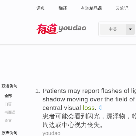
词典
翻译
有道精品课
云笔记
中英
有道 - 网易旗下搜索
双语例句
Patients
may
report
flashes
of li
全部
shadow
moving
over the
field o
口语
central
visual
loss
.
书面语
患者
可能会
看到闪光
，
漂浮物
，
论文
周边
或
中心
视力
丧失
。
youdao
原声例句