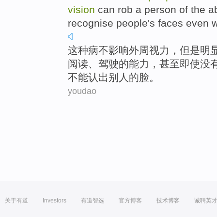
vision
can
rob
a person of the
ab
recognise
people
's
faces
even
w
这种
病
不
影响
外周
视力
，
但是
明
阅读
、
驾驶
的
能力
，
甚至即使
没
不能
认出
别人
的
脸
。
youdao
关于有道
Investors
有道智选
官方博客
技术博客
诚聘英