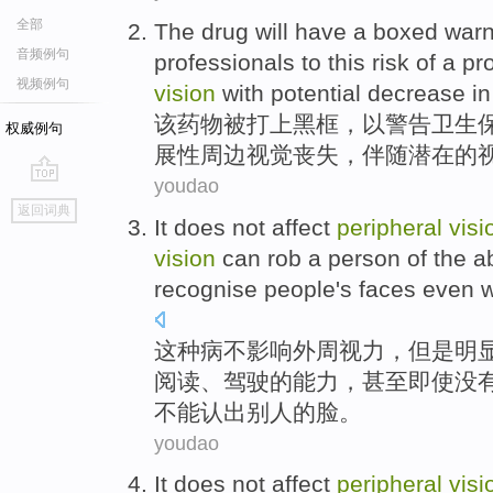
全部
The
drug
will have
a boxed
warn
音频例句
professionals
to
this
risk
of
a pr
视频例句
vision
with
potential
decrease
i
该
药物
被打上
黑
框，
以
警告
卫生
权威例句
展性
周边
视觉
丧失
，
伴随
潜在
的
youdao
go
返回词典
top
It
does not
affect
peripheral
visi
vision
can
rob
a person of the
ab
recognise
people
's
faces
even
w
这种
病
不
影响
外周
视力
，
但是
明
阅读
、
驾驶
的
能力
，
甚至即使
没
不能
认出
别人
的
脸
。
youdao
It
does not
affect
peripheral
visi