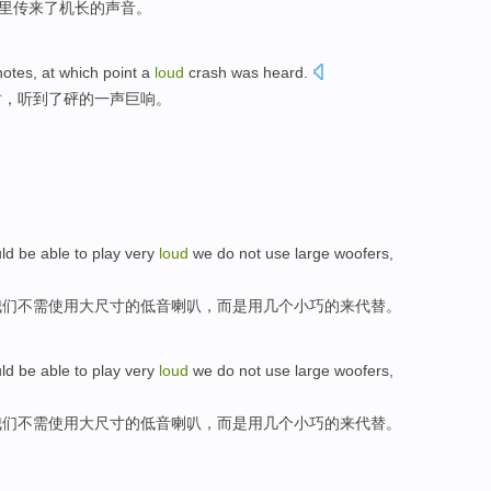
里传来了
机长
的
声音
。
notes
,
at
which point
a
loud
crash
was heard
.
时
，听到
了
砰的
一
声
巨响。
ld be
able to
play
very
loud
we
do not
use
large
woofers
,
我们
不
需
使用
大
尺寸的
低音
喇叭，
而是
用
几个
小巧
的来代替。
ld be
able to
play
very
loud
we
do not
use
large
woofers
,
我们
不
需
使用
大
尺寸的
低音
喇叭，
而是
用
几个
小巧
的来代替。