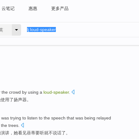
云笔记
惠惠
更多产品
英
 the
crowd
by
using
a
loud-speaker
.
他
使用
了
扬声器
。
was
trying to
listen to
the
speech
that was being relayed
the
trees
.
的
演讲
，
她
看见
蓓
蒂
要
听
就不
说话
了。