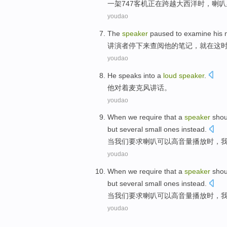
一架
747客机
正在
跨越
大西洋
时
，喇叭
youdao
The
speaker
paused to
examine
his
讲演
者
停下来
查阅
他
的
笔记
，
就在
这
youdao
He
speaks
into a
loud
speaker
.
他
对着
麦克风讲话。
youdao
When
we
require that
a
speaker
shou
but
several
small ones
instead
.
当
我们
要求
喇叭
可以
高
音量
播放
时，
youdao
When
we
require that
a
speaker
shou
but
several
small ones
instead
.
当
我们
要求
喇叭
可以
高
音量
播放
时，
youdao