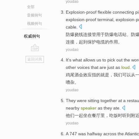
youdao
全部
Explosion
-
proof
flexible
connecting
p
音频例句
explosion
-
proof terminal, explosion
-
p
视频例句
cable
.
防爆
挠线
连接
管
用于
防爆
电话
站
、防
权威例句
连接，
起到保护
电缆
的作用。
youdao
go
返回词典
It
's
what
allows
us
to pick
out
the
wor
top
other
voices
that
are
just as
loud
.
鸡尾酒会效应指
的就是
，
我们
可以
从
嘈杂
。
youdao
They
were
sitting
together at a
restau
nearby
speaker
as they
ate
.
他们
一起
坐在
餐厅里
，吃饭时听到
附
youdao
A
747
was halfway
across
the Atlantic