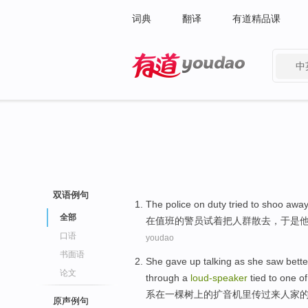
词典
翻译
有道精品课
中
有道 - 网易旗下搜索
双语例句
The
police
on duty
tried
to shoo away
全部
在
值班的
警员
试着
把
人群
散去，于是
口语
youdao
书面语
She gave
up talking
as
she
saw
bette
论文
through a
loud-speaker
tied
to one
of
系
在
一棵树
上
的
扩音机
里传过来人家
原声例句