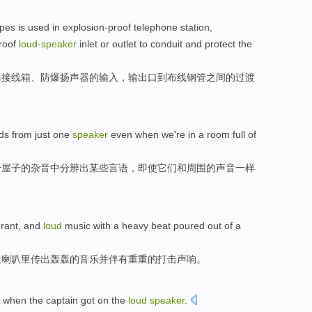
ipes
is
used in
explosion
-
proof
telephone
station
,
roof
loud-speaker
inlet or
outlet
to
conduit
and
protect
the
爆接线箱、防爆扬声器的输入，输
出口
到
布线
钢管之间的过渡
ds
from
just one
speaker
even when
we're
in
a
room full
of
一
屋子
的
杂音
中
分辨
出
某些
言语
，
即使
它们
和周围的
声音
一样
rant
, and
loud
music
with
a
heavy
beat
poured
out
of a
近
喇叭里传出
轰轰
的
音乐
并伴有
重重的
打击
声响
。
when
the
captain got
on
the
loud
speaker
.