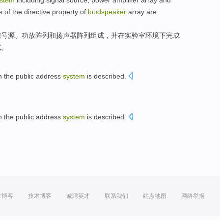
stem
including
signal source
,
power amplifier
array
and
s
of the
directive property
of
loudspeaker
array
are
信号源
、
功放
阵列
和
扬声器
阵列组成，
并在
实验室环境下
完成
试。
n
the
public address
system
is described.
n
the
public address
system
is described.
方博客
技术博客
诚聘英才
联系我们
站点地图
网络举报