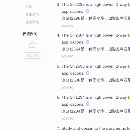
The SH2296
is
a
high
power
,
2-way
全部
applications
.
音频例句
该
SH2296
是
一种
高
功率
，2
路
扬声器
视频例句
youdao
权威例句
The SH2564
is
a
high
power
,
2-way
applications
.
该
SH2564
是
一种
高
功率
，2
路
扬声器
go
返回词典
youdao
top
The SH2596
is
a
high
power
,
2-way
applications
.
该
SH2596
是
一种
高
功率
，2
路
扬声器
youdao
The SH1294
is
a
high
power
,
2-way
applications
.
该
SH1294
是
一种
高
功率
，2
路
扬声器
youdao
Study
and
design
to
the
parametric
l