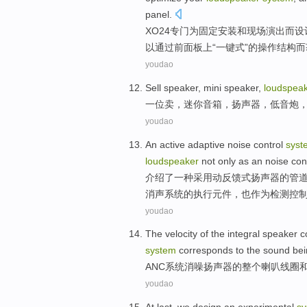
panel
.
XO24专门
为
固定安装
和
现场
演出而
设
以
通过
前面板上“一
键
式”的操作
结构
而
youdao
Sell
speaker
,
mini
speaker,
loudspeak
一位
卖
，
迷你
音箱
，
扬声器
，
低音炮
youdao
An
active
adaptive
noise
control
syst
loudspeaker
not only
as
an noise
con
介绍了
一种
采用
动
反馈
式
扬声器
的
管
消声
系统的
执行元件
，
也
作为
检测
控
youdao
The
velocity
of
the integral
speaker
c
system
corresponds to
the
sound
bei
ANC
系统
消
噪
扬声器
的
整个
喇叭
线圈
youdao