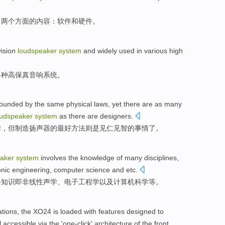
了
两个
方面
的
内容
：
软件
和
硬件
。
vision
loudspeaker
system
and
widely
used in
various
high
各种
高保真
音响
系统。
bounded by
the
same
physical
laws
,
yet
there
are
as many
oudspeaker
system
as there are
designers
.
律
，
但
制造
扬声器的
最好
方法
则是
见仁见智的事情了。
aker
system
involves
the
knowledge
of many
disciplines
,
onic
engineering
,
computer
science
and etc
.
科
知识
即
非线性
声学
、
电子
工程学
以及
计算机
科学
等
。
ations,
the XO24
is loaded with
features
designed
to
l
accessible
via
the '
one-click
'
architecture
of the
front