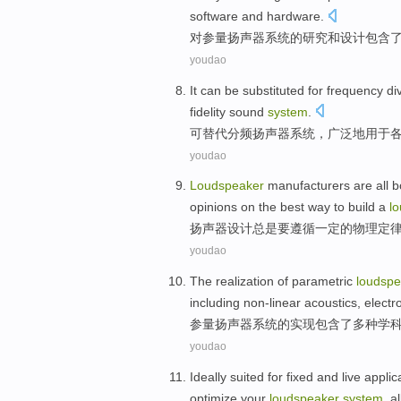
software
and
hardware
.
对
参量
扬声器
系统
的
研究
和
设计
包含
youdao
It can be
substituted for
frequency
di
fidelity
sound
system
.
可
替代
分
频
扬声器
系统
，
广泛地
用于
youdao
Loudspeaker
manufacturers are all 
opinions on the
best
way
to
build
a
l
扬声器
设计
总是要遵循一定
的
物理
定
youdao
The
realization
of
parametric
loudspe
including
non-linear
acoustics
,
electr
参量
扬声器
系统
的
实现
包含
了
多种
学
youdao
Ideally suited
for
fixed
and
live
applic
optimize
your
loudspeaker
system
,
al