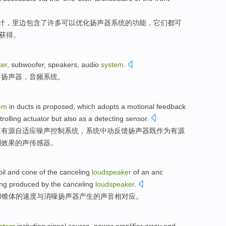
计
，
里边
包含了许多
可以
优化
扬声器
系统
的
功能
，它们
都
可
获得
。
er
,
subwoofer
,
speakers
,
audio
system
.
，
扬声器
，
音频
系统
。
em
in
ducts
is proposed, which
adopts
a
motional
feedback
trolling
actuator
but also
as
a detecting
sensor
.
道
有源自
适应
噪声
控制
系统
，系统中动反馈扬声器
既
作为
有源
制
效果的声传感器。
oil
and
cone
of
the canceling
loudspeaker
of
an anc
ng produced by
the
canceling
loudspeaker
.
和
锥体
的
速度
与消噪扬声器
产生
的
声音
相
对应
。