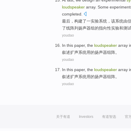
At last
, we design
an
experimental
sy
loudspeaker
array. Some
experiment
completed
.
最后
，构建
了一
实验
系统
，
该
系统由
了
线阵列扬声器
组的
指向性
实验
和测
youdao
In this
paper
,
the
loudspeaker
array
i
叙述
扩声
系统
用
的
扬声器
组
阵
。
youdao
In this
paper
,
the
loudspeaker
array
i
叙述
扩声
系统
用
的
扬声器
组
阵
。
youdao
关于有道
Investors
有道智选
官