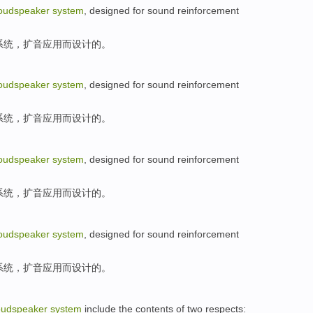
loudspeaker
system
,
designed
for sound reinforcement
系统
，扩音应用而
设计
的。
loudspeaker
system
,
designed
for sound reinforcement
系统
，扩音应用而
设计
的。
loudspeaker
system
,
designed
for sound reinforcement
系统
，扩音应用而
设计
的。
loudspeaker
system
,
designed
for sound reinforcement
系统
，扩音应用而
设计
的。
oudspeaker
system
include
the
contents
of
two
respects
: