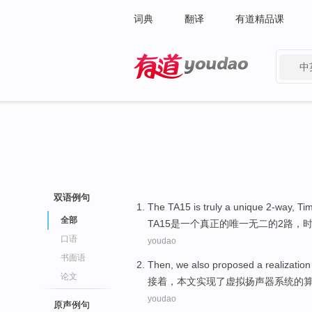
词典
翻译
有道精品课
中
有道 - 网易旗下搜索
双语例句
The
TA15
is
truly
a unique
2-way, Ti
全部
TA15
是
一
个
真正
的唯一无二的2路，
口语
youdao
书面语
Then
,
we also
proposed
a
realization
论文
接着
，
本文
实现
了
虚拟
扬声器
系统
的
youdao
原声例句