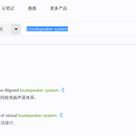
云笔记
惠惠
更多产品
英
me-Aligned
loudspeaker
system
.
时间校准
扬声器
体系。
of
virtual
loudspeaker
system
.
算法
设计。