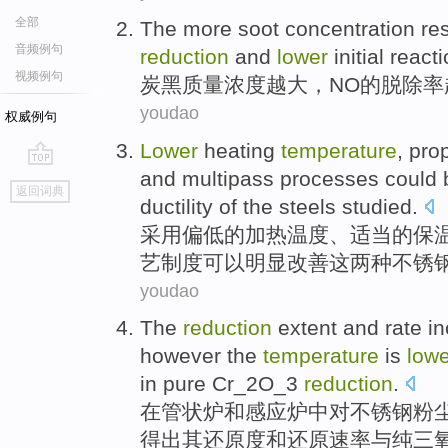
全部
The
more soot
concentration
res
音频例句
reduction
and
lower
initial
reacti
视频例句
炭黑质量
浓度
越大
，
NO
的脱除
率
youdao
权威例句
Lower
heating
temperature
,
pro
and
multipass
processes
could 
go
返回词典
top
ductility
of the
steels
studied.
采用偏低
的
加热
温度
、
适当的
保
艺
制度
可以
明显
改善
这
两种不锈
youdao
The
reduction
extent
and
rate
in
however
the
temperature
is
lowe
in pure Cr_2O_3
reduction
.
在管状炉
和
感应炉中对不锈钢
粉
得出
其
还原度和还原
速率
与
纯
三