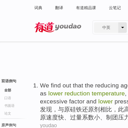
词典
翻译
有道精品课
云笔记
中英
有道 - 网易旗下搜索
双语例句
We find out
that the
reducing
ag
全部
as
lower
reduction
temperature
口语
excessive
factor
and
lower
pres
书面语
发现
，
与
原硅铁
还原剂
相比，此
论文
原
速度快
、
过量
系数
小、制团
压
youdao
原声例句