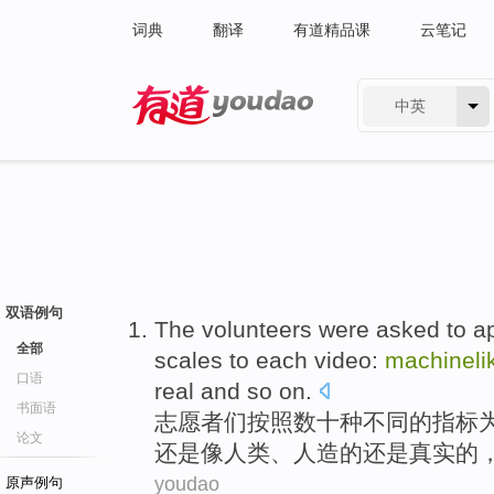
词典
翻译
有道精品课
云笔记
中英
有道 - 网易旗下搜索
双语例句
The volunteers were asked
to a
全部
scales
to
each
video
:
machineli
口语
real
and
so on
.
书面语
志愿者
们按照
数十种
不同
的
指标
论文
还是像人类、
人造
的还是
真实的
youdao
原声例句