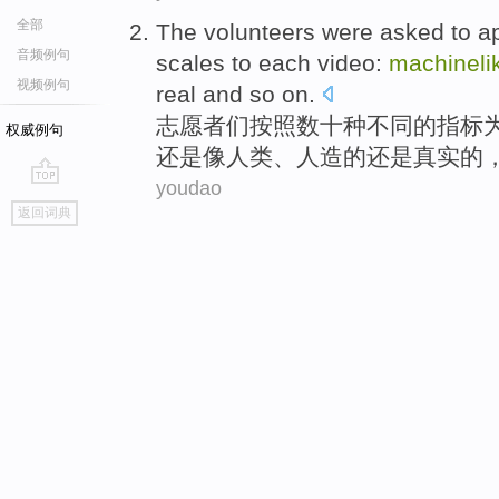
全部
The volunteers were asked
to a
音频例句
scales
to
each
video
:
machineli
视频例句
real
and
so on
.
志愿者
们按照
数十种
不同
的
指标
权威例句
还是像人类、
人造
的还是
真实的
youdao
go
返回词典
top