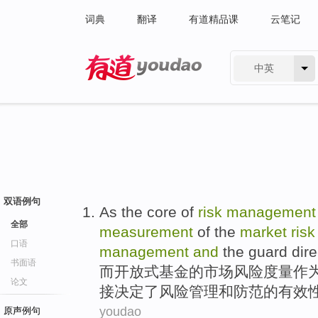
词典
翻译
有道精品课
云笔记
中英
有道 - 网易旗下搜索
双语例句
As
the
core
of
risk
management
全部
measurement
of the
market
risk
口语
management
and
the guard
dire
书面语
而开放式基金
的
市场
风险
度量
作
论文
接
决定
了
风险管理和防范的
有效
youdao
原声例句