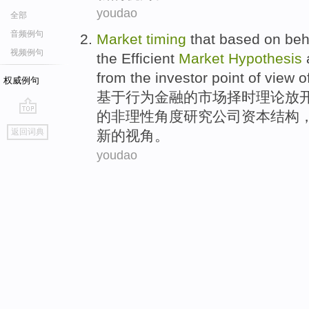
youdao
全部
音频例句
Market
timing
that
based on
beh
视频例句
the
Efficient
Market
Hypothesis
from
the
investor
point
of
view
o
权威例句
基于
行为
金融
的
市场
择
时
理论
放
的非理性
角度
研究
公司
资本
结构
go
返回词典
新的
视角
。
top
youdao