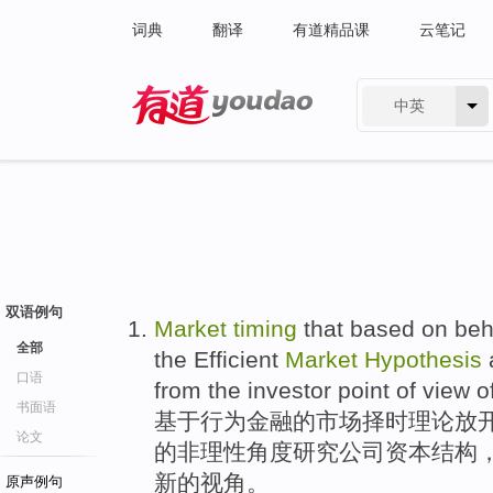
词典
翻译
有道精品课
云笔记
中英
有道 - 网易旗下搜索
双语例句
Market
timing
that
based on
beh
全部
the
Efficient
Market
Hypothesis
口语
from
the
investor
point
of
view
o
书面语
基于
行为
金融
的
市场
择
时
理论
放
论文
的非理性
角度
研究
公司
资本
结构
新的
视角
。
原声例句