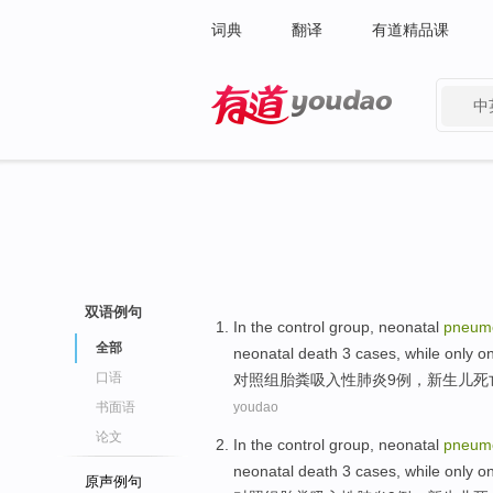
词典
翻译
有道精品课
中
有道 - 网易旗下搜索
双语例句
In the control
group
,
neonatal
pneum
全部
neonatal
death
3
cases, while
only
on
口语
对照组
胎
粪
吸入性
肺炎
9
例
，
新生儿
死
书面语
youdao
论文
In the control
group
,
neonatal
pneum
neonatal
death
3
cases, while
only
on
原声例句