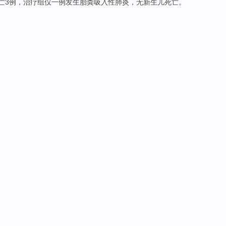
亡
3
例，
治疗
组
仅
一例
发生
胎粪吸入性肺炎，
无
新生儿死亡。