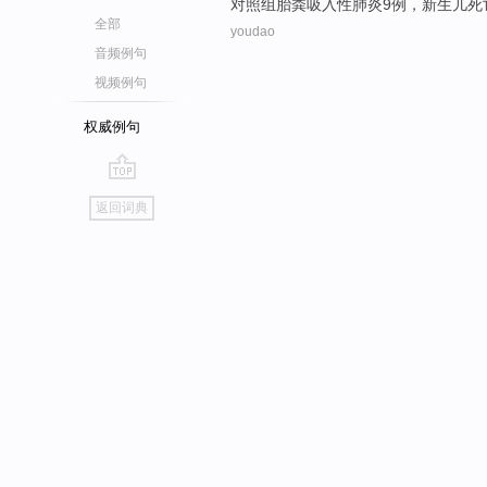
对照组
胎
粪
吸入性
肺炎
9
例
，
新生儿
死
全部
youdao
音频例句
视频例句
权威例句
go
返回词典
top