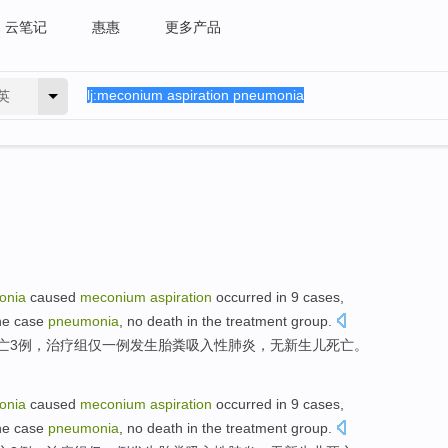
云笔记
惠惠
更多产品
英
onia
caused
meconium
aspiration
occurred
in
9
cases
,
e case
pneumonia
,
no
death in the
treatment
group
.
亡
3
例，
治疗
组
仅
一例
发生
胎粪吸入性肺炎，
无
新生儿死亡。
onia
caused
meconium
aspiration
occurred
in
9
cases
,
e case
pneumonia
,
no
death in the
treatment
group
.