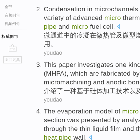
全部
Condensation
in microchannels
音频例句
variety
of
advanced
micro
therm
视频例句
pipe
and
micro
fuel
cell
.
微
通道中的
冷凝
在
微
热管
及
微型
权威例句
用。
youdao
go
返回词典
top
This paper investigates
one
kin
(
MHPA
), which are fabricated 
micromachining
and
anodic
bon
介绍
了
一
种
基于
硅
体
加工技术
以
youdao
The
evaporation
model
of
micro
section
was
presented
by
analy
through
the
thin
liquid
film
and t
heat
pipe
wall.