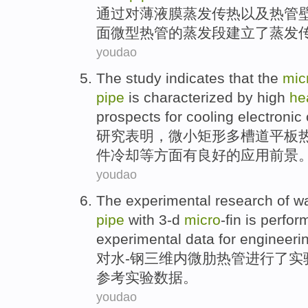
通过
对
薄
液
膜
蒸发
传热
以及
热
管
面
微型
热管
的
蒸发
段建立了
蒸发
youdao
The study
indicates that
the
mic
pipe
is characterized by
high
he
prospects
for
cooling
electronic
研究
表明
，
微小
矩形多
槽道
平板
件
冷却
等方面
有
良好
的
应用前景
youdao
The
experimental
research
of
wa
pipe
with
3-d
micro
-fin
is perfor
experimental
data
for
engineeri
对
水
-钢
三维
内微肋
热管
进行
了
实
参考实验
数据
。
youdao