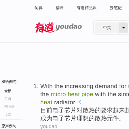
词典
翻译
有道精品课
云笔记
中英
有道 - 网易旗下搜索
双语例句
With the increasing
demand
for
全部
the
micro
heat
pipe
with the
sin
口语
heat
radiator
.
书面语
目前
电子
芯片
对
散热
的
要求
越来
论文
成为
电子芯片
理想
的散热元件。
youdao
原声例句