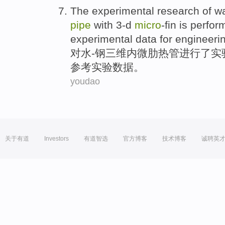
The
experimental
research
of
wa
pipe
with
3-d
micro
-fin
is perfor
experimental
data
for
engineeri
对
水
-钢
三维
内微肋
热管
进行
了
实
参考实验
数据
。
youdao
关于有道
Investors
有道智选
官方博客
技术博客
诚聘英