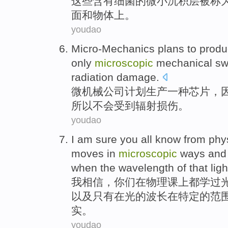
这些
含有
细菌
的
微小
沉积层
被
称
面
和
物体上。
youdao
Micro-Mechanics
plans
to
produ
only
microscopic
mechanical
sw
radiation
damage
.
微机械公司
计划
生产
一种
芯片
，
所以
不会
受到
辐射
损伤
。
youdao
I
am sure
you
all
know
from
phy
moves
in
microscopic
ways
and
when
the
wavelength
of
that ligh
我
相信
，
你们
在
物理
课上
都
学
过
以及
只有
在
光
的
波长
在
特定
的
范
实。
youdao