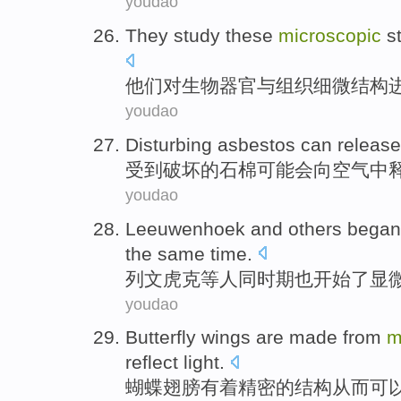
youdao
They
study
these
microscopic
s
他们
对
生物
器官
与
组织
细微
结构
youdao
Disturbing
asbestos
can
release
受到破坏
的
石棉
可能会
向
空气
中
youdao
Leeuwenhoek and others
began
the
same
time
.
列
文虎
克等人
同
时期
也
开始了
显
youdao
Butterfly
wings
are
made from
m
reflect
light
.
蝴蝶
翅膀
有着
精密
的
结构
从而可