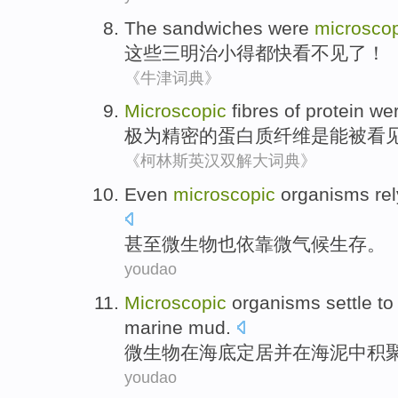
The
sandwiches
were
microsco
这些
三明治
小得
都快看不见了！
《牛津词典》
Microscopic
fibres
of
protein
wer
极为
精密
的
蛋白质
纤维是能被看
《柯林斯英汉双解大词典》
Even
microscopic
organisms
re
甚至
微生物
也
依靠
微
气候生存。
youdao
Microscopic
organisms
settle
to
marine
mud
.
微生物
在
海底
定居
并
在
海
泥中
积
youdao