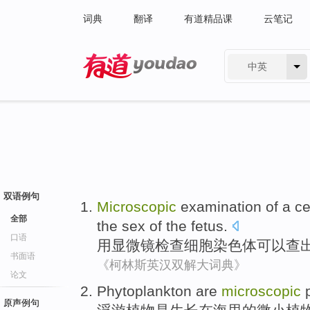
词典
翻译
有道精品课
云笔记
中英
有道 - 网易旗下搜索
双语例句
Microscopic
examination
of
a
ce
全部
the
sex
of the
fetus
.
口语
用显微镜
检查
细胞
染色体
可以
查
书面语
《柯林斯英汉双解大词典》
论文
Phytoplankton are
microscopic
原声例句