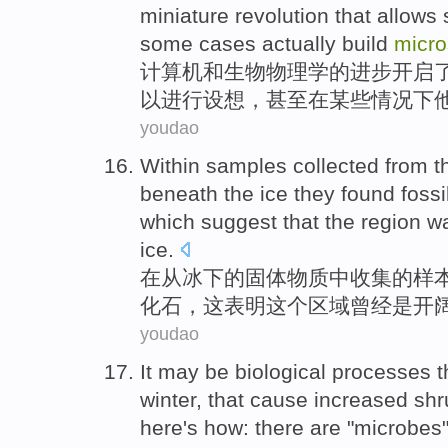
miniature
revolution
that
allows
some
cases
actually
build
micro
计算机
和
生物
物理学的
进步
开启
以
进行设想
，甚至
在
某些
情况下
youdao
Within
samples
collected
from
t
beneath the
ice
they
found
fossi
which
suggest that
the
region
w
ice
.
在
从
冰
下
的
固体
物质
中
收集
的
样
化石
，
这
表明
这个
区域
曾经
是
开
youdao
It may
be
biological
processes
t
winter
, that
cause
increased
shr
here's how
:
there are
"
microbes