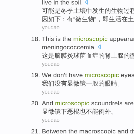
live
in
the soil.
可能
是
冬季
土壤
中
发生
的
生物
过
因
如下
：
有
“
微生物
”，
即
生活
在
土
youdao
This
is
the
microscopic
appeara
meningococcemia.
这
是
脑膜炎球菌血症
的
肾上腺
的
youdao
We
don't have
microscopic
eye
我们
没有
显微镜一般
的眼睛
。
youdao
And
microscopic
scoundrels
ar
显微镜
下
恶棍
也
不能
例外。
youdao
Between
the macroscopic
and
t