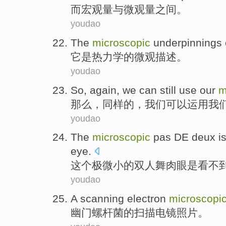
而
宏观量
与
微观量
之间
。
youdao
The
microscopic
underpinnings
它是
热力学
的
微观
描述。
youdao
So
,
again
,
we
can
still use
our
m
那么
，
同样
的，
我们
可以
运用
我
youdao
The
microscopic
pas DE
deux
is
eye
.
这个极
微小
的
双人舞
肉眼
是看不
youdao
A
scanning
electron
microscopi
幽门
螺杆菌
的
扫描
电镜
照片
。