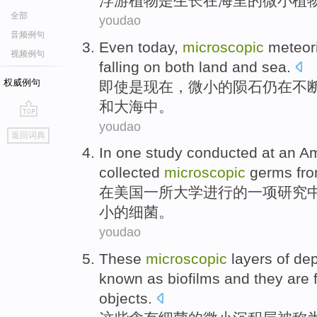
浮游
植物
是
生长
在
海里
的微小植
全部
youdao
音频例句
Even
today
,
microscopic
meteor
视频例句
falling on
both land
and
sea
.
权威例句
即使是
现在
，
微小
的
陨石
仍在
不
和
大海中
。
youdao
go
返回词典
top
In
one
study conducted
at
an
Am
collected
microscopic
germs
fr
在
美国
一
所
大学
进行的
一项
研究
小
的
细菌
。
youdao
These
microscopic
layers
of
dep
known
as
biofilms
and
they
are 
objects
.