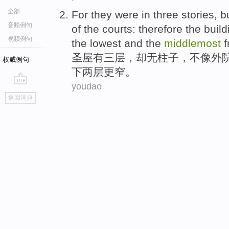
全部
For they
were in
three
stories
,
b
音频例句
of
the courts:
therefore
the build
视频例句
the lowest and the
middlemost
f
圣屋
有
三
层
，
却
无
柱子
，
不
像
外
权威例句
下两层
更
窄。
youdao
go
返回词典
top