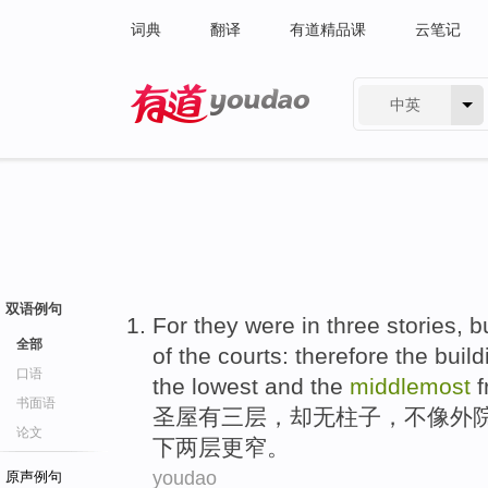
词典
翻译
有道精品课
云笔记
中英
有道 - 网易旗下搜索
双语例句
For they
were in
three
stories
,
b
全部
of
the courts:
therefore
the build
口语
the lowest and the
middlemost
f
书面语
圣屋
有
三
层
，
却
无
柱子
，
不
像
外
论文
下两层
更
窄。
youdao
原声例句