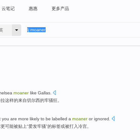
云笔记
惠惠
更多产品
英
helsea
moaner
like
Gallas
.
加拉
这样的来自
切尔西
的牢骚狂。
t
you
are more
likely
to
be
labelled
a
moaner
or
ignored.
你
更
可能
被
贴上
“爱
发牢骚
”的标签或被打入冷宫。