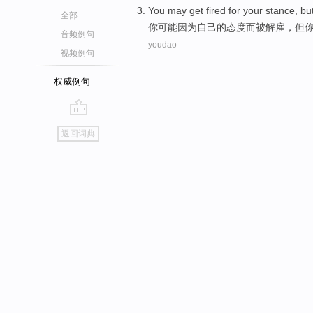
You
may
get fired
for
your
stance
,
bu
全部
你
可能
因为
自己
的
态度
而被
解雇
，
但
音频例句
youdao
视频例句
权威例句
go
返回词典
top