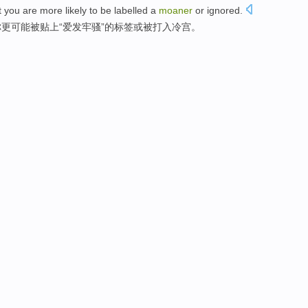
t
you
are more
likely
to
be
labelled
a
moaner
or
ignored.
你
更
可能
被
贴上
“爱
发牢骚
”的标签或被打入冷宫。