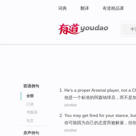
词典
翻译
有道精品课
中
有道 - 网易旗下搜索
双语例句
He
's
a
proper
Arsenal
player
,
not
a
C
全部
他
是
一个
标准的
阿森纳
球员
，
而不是
口语
youdao
书面语
You
may
get fired
for
your
stance
,
bu
论文
你
可能
因为
自己
的
态度
而被
解雇
，
但
youdao
原声例句