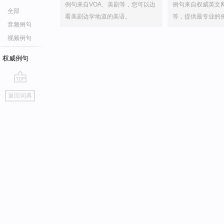
例句来自VOA、美剧等，您可以边
例句来自权威英文
全部
看美剧边学地道的美语。
等，提供最专业的
音频例句
视频例句
权威例句
go
返回词典
top