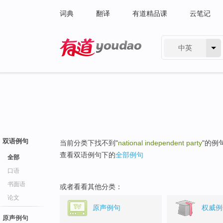
词典
翻译
有道精品课
云笔记
中英
有道 - 网易旗下搜索
双语例句
当前分类下找不到"
national independent party
"的例
查看双语例句下的
全部例句
全部
口语
书面语
或者看看其他分类：
论文
原声例句
权威例
原声例句