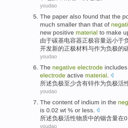
youdao
The
paper
also found that the
po
much
smaller than
that
of
negat
new
positive
material
to
make u
由于
碳
基
电容器
正极容量
远
小于
开发
新的
正极
材料
与
作为
负极
的
youdao
The
negative
electrode
includes
electrode
active
material
.
所述
负极
至少
含有
锌
作为
负极
活
youdao
The
content
of
indium
in
the
neg
is 0.02
wt
%
or less
.
所述
负极
活性
物质
中的
铟
含量
在
0
youdao