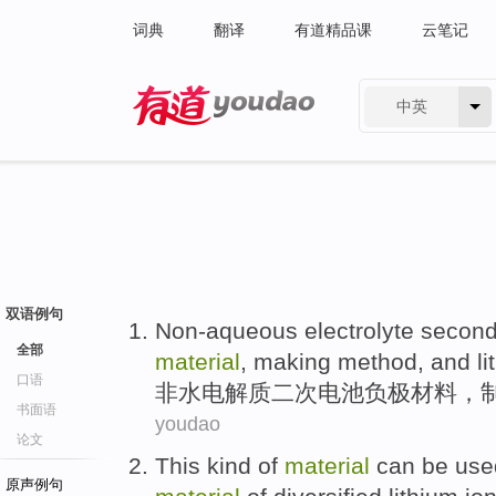
词典
翻译
有道精品课
云笔记
中英
有道 - 网易旗下搜索
双语例句
Non-aqueous
electrolyte
second
全部
material
,
making
method
,
and
l
口语
非水
电解质
二
次
电池
负极
材料
，
书面语
youdao
论文
This kind
of
material
can be
us
原声例句