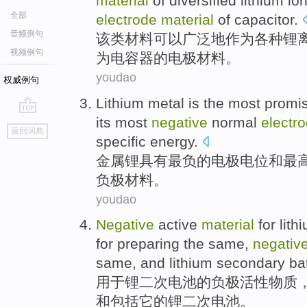
material
of
diversified
lithium
io
全部
electrode
material
of capacitor.
音频例句
该类
材料
可以
广泛地
作为
各种
锂
视频例句
为电容器
的
电极
材料。
youdao
权威例句
Lithium
metal
is
the
most
promi
its
most
negative
normal
electr
go
返回词典
top
specific
energy
.
金属
锂具有
最
负
的
电极
电位
和
最
负极
材料
。
youdao
Negative
active
material
for
lith
for
preparing
the same,
negativ
same,
and
lithium secondary ba
用于
锂
二
次
电池
的
负极
活性
物质
和
包括它的锂二次电池。