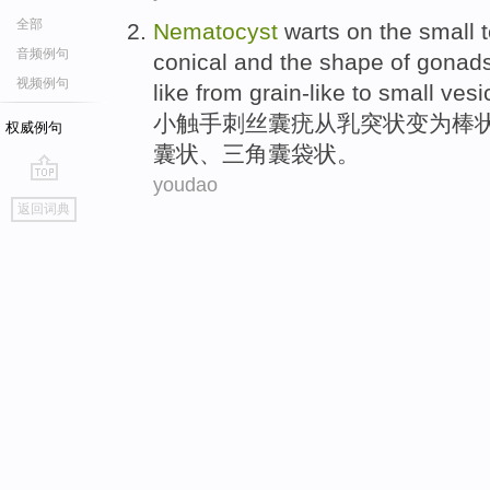
全部
Nematocyst
warts
on the
small
音频例句
conical and the
shape
of
gonad
视频例句
like from
grain-like
to small vesi
小
触手
刺丝
囊
疣
从
乳突状变为棒
权威例句
囊状、
三角
囊袋状。
youdao
go
返回词典
top