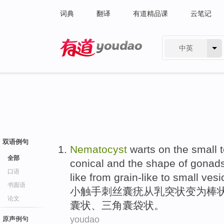
词典
翻译
有道精品课
云笔记
中英
有道 - 网易旗下搜索
双语例句
Nematocyst
warts
on the
small
全部
conical and the
shape
of
gonad
口语
like from
grain-like
to small vesi
书面语
小
触手
刺丝
囊
疣
从
乳突状变为棒
论文
囊状、
三角
囊袋状。
youdao
原声例句