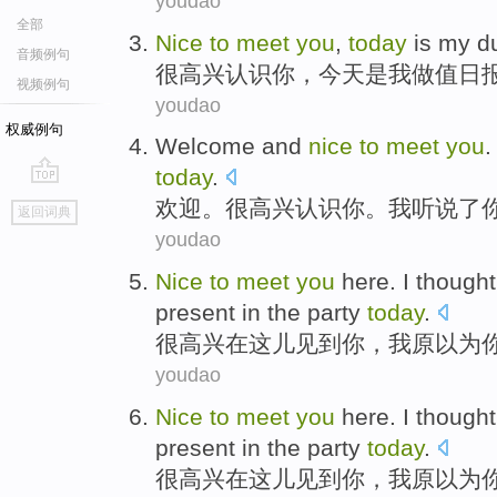
youdao
全部
Nice
to
meet
you
,
today
is
my
d
音频例句
很
高兴
认识
你
，
今天
是
我
做值日
视频例句
youdao
权威例句
Welcome
and
nice
to
meet
you
today
.
go
欢迎
。很
高兴
认识
你
。
我
听说了
返回词典
top
youdao
Nice
to
meet
you
here
.
I
thought
present
in the
party
today
.
很
高兴
在这儿
见到
你
，
我
原以为
youdao
Nice
to
meet
you
here
.
I
thought
present
in the
party
today
.
很
高兴
在这儿
见到
你
，
我
原以为