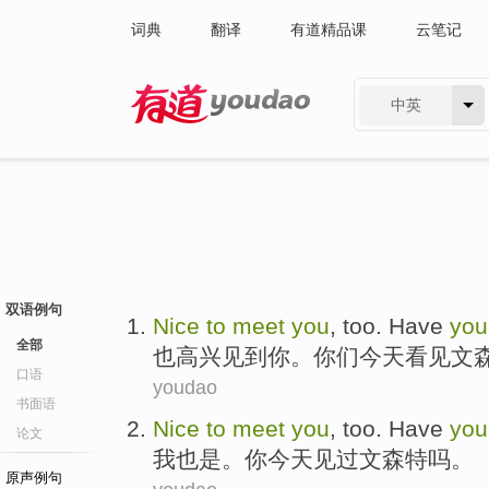
词典
翻译
有道精品课
云笔记
中英
有道 - 网易旗下搜索
双语例句
Nice
to
meet
you
,
too
. Have
you
全部
也
高兴
见到
你
。
你们
今天
看见
文
口语
youdao
书面语
Nice
to
meet
you
,
too
. Have
you
论文
我
也是
。
你
今天
见过
文森特
吗。
原声例句