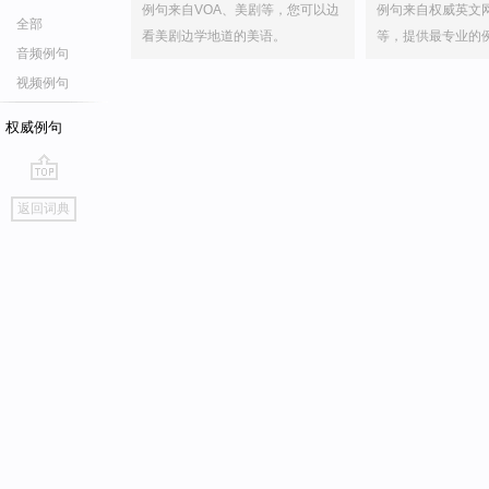
例句来自VOA、美剧等，您可以边
例句来自权威英文
全部
看美剧边学地道的美语。
等，提供最专业的
音频例句
视频例句
权威例句
go
返回词典
top