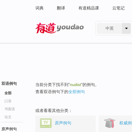
词典
翻译
有道精品课
云笔记
中英
有道 - 网易旗下搜索
双语例句
当前分类下找不到"
nudist
"的例句。
查看双语例句下的
全部例句
全部
口语
书面语
或者看看其他分类：
论文
原声例句
权威例
原声例句