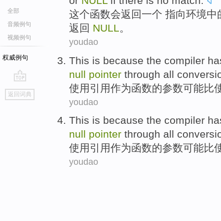
or
NULL
if
there
is no
match
.
全部
这个
函数
会
返回
一个
指向
环境
中
音频例句
返回
NULL
。
视频例句
youdao
权威例句
This is because
the
compiler ha
null
pointer
through
all
conversi
使用引用作为函数
的
参数可能比
go
返回词典
top
youdao
This is because
the
compiler ha
null
pointer
through
all
conversi
使用引用作为函数
的
参数可能比
youdao