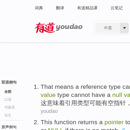
词典
翻译
有道精品课
云笔记
中英
有道 - 网易旗下搜索
双语例句
That
means
a
reference
type
ca
全部
value
type
cannot
have a
null
va
口语
这
意味着
引用
类型
可能
有空
指针
书面语
youdao
论文
This
function
returns
a
pointer
t
原声例句