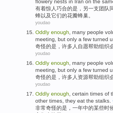
flowery nests
in
Iran
on the
sam
有着惊人
巧合
的是，
另
一支团队
蜂
以及
它们的花瓣
蜂巢
。
youdao
Oddly
enough
,
many
people
vol
meeting
,
but
only
a few
turned 
奇怪
的是，
许多
人
自愿
帮助
组织
youdao
Oddly
enough
,
many
people
vol
meeting
,
but
only
a few
turned 
奇怪
的是，
许多
人
资源
帮助
组织
youdao
Oddly
enough
,
certain
times
of 
other
times, they eat
the stalks
.
非常
奇怪
的是，
一年
中的
某些
时