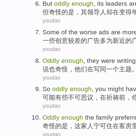
But
oddly
enough
,
its
leaders
ar
但
奇怪
的是，
其
领导人
却在
变得
youdao
Some
of the
worse
ads
are mor
一些
创意
较差
的
广告
多
为
新近
的
youdao
Oddly
enough
,
they
were
writin
说也
奇怪，
他们
在
写
同一个
主题
youdao
So
oddly
enough
, you
might
hav
可能
有些
不可思议，在祈祷
前
，
youdao
Oddly
enough
the
family
preferr
奇怪
的是，
这家
人
宁可
住
在
客房
youdao