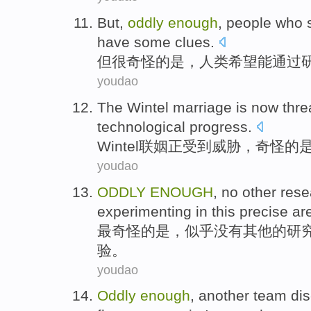
But
,
oddly
enough
,
people
who
have
some
clues
.
但
很
奇怪
的是，
人类
希望
能
通过
youdao
The Wintel
marriage
is
now
thr
technological
progress
.
Wintel
联姻正
受到威胁
，
奇怪
的
youdao
ODDLY
ENOUGH
,
no
other
rese
experimenting
in
this
precise
ar
最
奇怪
的是，
似乎
没有
其他
的
研
验
。
youdao
Oddly
enough
,
another
team
di