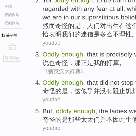
Yet
oddly
enough
,
to
be born
on
全部
regarded with any
fear
at all,
wh
音频例句
we
are
in our
superstitious belie
视频例句
然而
奇怪
的
是
，人们
对
出生
在
这
恰
表明
我们
的迷信是
多么
不理性
权威例句
youdao
Oddly
enough
,
that
is precisely
go
返回词典
top
说也
奇怪，
那
正是
我
的打算。
《新英汉大辞典》
Oddly
enough
,
that
did
not
stop
奇怪
的是，
这
似乎并
没有
阻止
饥
youdao
But,
oddly
enough
, the
ladies
we
奇怪的是那些
太太
们
并不
因此生
youdao