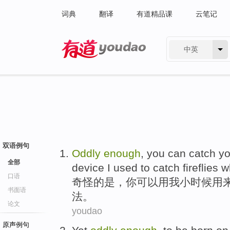
词典
翻译
有道精品课
云笔记
中英
有道 - 网易旗下搜索
双语例句
Oddly
enough
,
you
can
catch
yo
全部
device
I
used to
catch
fireflies
w
口语
奇怪
的是，
你
可以
用
我
小时候
用
书面语
法
。
论文
youdao
原声例句