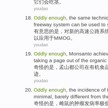
它们会吃
茎
。
youdao
Oddly
enough
, the
same
techni
freeway
system
can be
used
to
有意思
的是，
对
新的
高速公路
系
以
应用于
MMOG
。
youdao
Oddly
enough
,
Monsanto
achiev
taking
a
page
out
of
the
organic
奇怪
的
是，
孟山都公司
在
有机
食
迹
。
youdao
Oddly
enough
,
the
incidence
of
minimal
,
barely
different
from
th
奇怪
的
是，
雌鼠
的
肿瘤
发病率
极