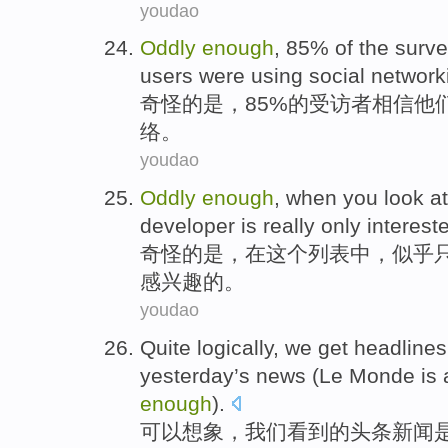
youdao
Oddly
enough
, 85%
of the
surve
users
were
using
social
network
奇怪
的
是，85%的
受访者
相信
他
络
。
youdao
Oddly
enough
, when you look
at
developer
is
really
only
interest
奇怪
的
是
，
在
这个
列表中
，似乎
感
兴趣的。
youdao
Quite logically
,
we
get
headlines
yesterday
’s
news
(Le
Monde
is
enough
).
可以
想象
，
我们
看到
的
头条新闻