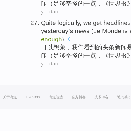
闻
（
足够
奇怪
的一点，《
世界报
youdao
Quite logically
,
we
get
headlines
yesterday
’s
news
(Le
Monde
is
enough
).
可以
想象
，
我们
看到
的
头条新闻
闻
（
足够
奇怪
的一点，《
世界报
youdao
关于有道
Investors
有道智选
官方博客
技术博客
诚聘英