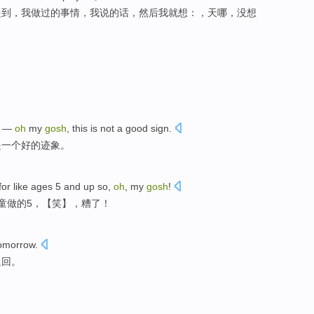
提到
，我
做
过的
事情
，我
说的话
，然后
我
就
想
：，
天
哪
，
没想
—
oh
my
gosh
,
this
is not
a
good
sign
.
是
一个
好的
迹象
。
for
like
ages
5
and up so,
oh
, my
gosh
!
童
做
的5，【笑】，
糟
了！
omorrow
.
退回
。