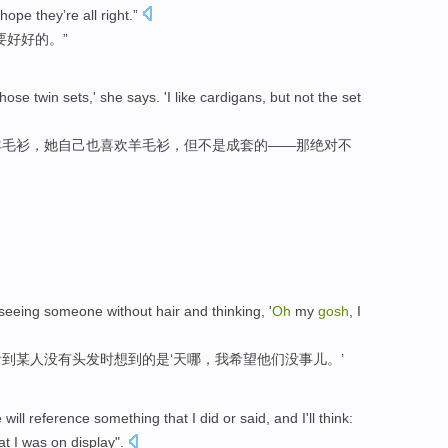
 hope
they
’re all
right
.”
要好
好的
。”
those
twin
sets
,'
she
says
. '
I
like
cardigans
,
but
not
the
set
羊毛衫
，她
自己也
喜欢
羊毛衫，
但
不是
成套
的
——那绝对不
seeing
someone
without
hair
and
thinking
, '
Oh
my
gosh
, I
看到
某人
没有
头发
时想到
的
是‘
天哪
，我希望
他们
没事儿
。’
e
will
reference
something
that
I
did or
said
, and
I
'll
think:
at
I
was on
display".