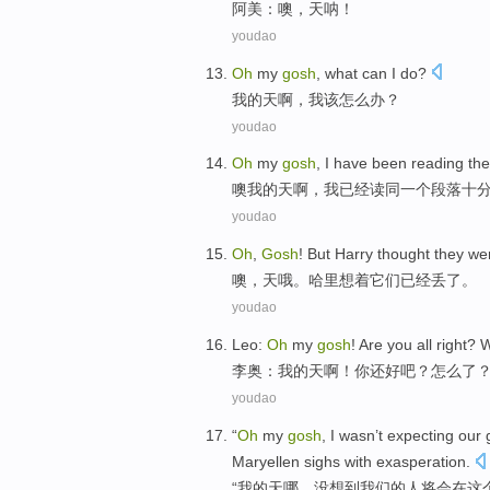
阿美
：
噢
，
天
呐！
youdao
Oh
my
gosh
, what can
I
do
?
我
的
天啊
，
我
该怎么办
？
youdao
Oh
my
gosh
,
I
have been
reading
th
噢
我
的
天啊
，
我
已经
读
同一个
段落
十
youdao
Oh
,
Gosh
!
But Harry
thought
they
we
噢
，
天哦
。
哈里
想着
它们
已经
丢了。
youdao
Leo
:
Oh
my
gosh
! Are
you
all right
?
W
李奥
：
我
的
天啊
！
你
还
好
吧？
怎么
了
youdao
“
Oh
my
gosh
, I wasn’t expecting
our
Maryellen
sighs
with
exasperation
.
“
我
的
天
哪，没想到
我们
的人
将
会
在
这