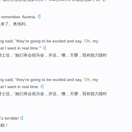
n remember
.
Austria
.
起来了。
奥地利
。
ng
said
, "they
're going
to
be excited
and
say
, '
Oh
, my
at
I
want
in real
time
."'
博士
说
，“她们
将
会
很
兴奋，
并
说
，‘
噢
，
天
哪，我
有
能力
随时
ng
said
, “they
're going
to
be excited
and
say
, ‘
Oh
, my
at
I
want
in real
time
.
博士
说
，“她们
将
会
很
兴奋，
并
说
，‘
噢
，
天
哪，我
有
能力
随时
's terrible
!
糟糕！