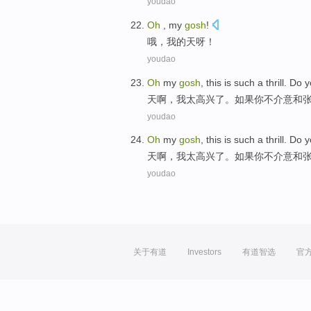
youdao
Oh
,
my
gosh
!
哦
，
我
的
天呀
！
youdao
Oh
my
gosh
, this is such
a thrill
.
Do
y
天
啊
，我太高兴
了
。
如果
你
不介意和
youdao
Oh
my
gosh
, this is such
a thrill
.
Do
y
天
啊
，我太高兴
了
。
如果
你
不介意和
youdao
关于有道
Investors
有道智选
官