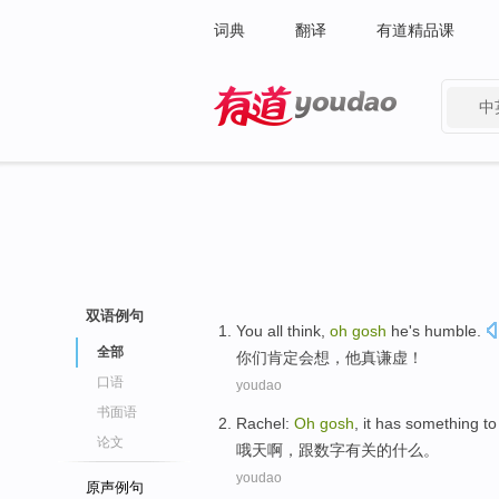
词典
翻译
有道精品课
中
有道 - 网易旗下搜索
双语例句
You
all
think
,
oh
gosh
he
's humble
.
全部
你们
肯定会
想
，
他
真
谦虚！
口语
youdao
书面语
Rachel:
Oh
gosh
, it
has
something
to
论文
哦
天啊
，
跟
数字
有关的
什么
。
youdao
原声例句