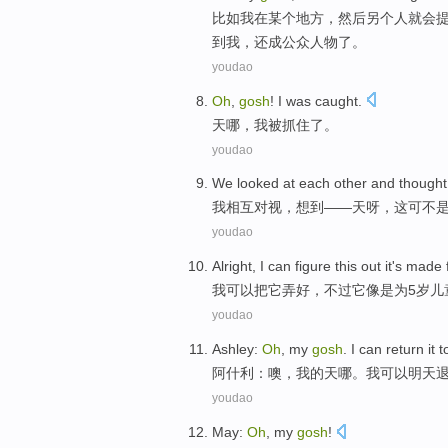
比如
我
在
某个地方，
然后
另
个人
就会
到
我，还成公众人物了。
youdao
Oh
,
gosh
!
I
was
caught
.
天
哪，
我
被
抓住了
。
youdao
We
looked at
each other
and
thought
我
相互
对视，
想到
——
天
呀
，
这
可不
youdao
Alright,
I
can
figure this out
it
's
made
我
可以
把
它
弄好，不过它
像是
为
5
岁儿
youdao
Ashley
:
Oh
,
my
gosh
.
I
can
return it
t
阿什利
：
噢
，
我
的
天哪
。
我
可以
明天
youdao
May
:
Oh
,
my
gosh
!