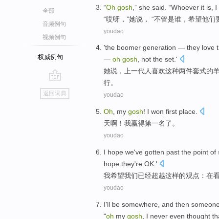
“
Oh
gosh
,”
she
said
. “
Whoever it
is,
I
全部
“
哎呀
，”
她
说
， “
不管是
谁，
希望
他们
音频例句
youdao
视频例句
'
the boomer
generation — they
love
权威例句
—
oh
gosh
, not
the
set.'
她
说
，
上
一代人
喜欢
这种
两件套
式的
行。
go
返回词典
youdao
top
Oh
, my
gosh
!
I
won
first
place
.
天啊
！
我
赢得
第一
名
了。
youdao
I
hope
we
've gotten
past
the
point
of
hope
they
're OK
.'
我
希望
我们
已经
超越
这样
的
观点
：在
youdao
I
'll
be somewhere
, and
then
someon
"
oh
my
gosh
,
I never even thought th