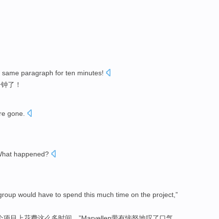
e same
paragraph
for
ten
minutes
!
分钟
了！
re gone
.
hat happened
?
？
group
would have
to
spend
this much
time
on
the
project
,”
个
项目
上
花费
这么多
时间
，”
Maryellen带有
恼怒地
叹了口气
。