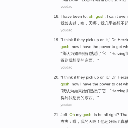
youdao
I
have
been to
,
oh
,
gosh
, I
can't eve
我
曾
去过
，
噢
，
天
哪，我几乎
都
想不
youdao
"
I
think
if
they
pick
up on
it
,"
Dr.
Herzi
gosh
, now
I
have
the power to
get
wh
“
我
认为
如果
她们
熟悉
了
它
，”
Herzing
得到
我
想要
的
东西
。’”
youdao
“
I
think
if
they
pick
up on
it
,”
Dr.
Herzi
gosh
, now
I
have
the power to
get
wh
“
我
认为
如果
她们
熟悉
了
它
，”
Herzing
得到
我
想要
的
东西
。’”
youdao
Jeff
:
Oh
my
gosh
! Is
he
all right
?
That
杰夫
：
喔
，
我
的
天啊
！
他
还
好
吗？
真