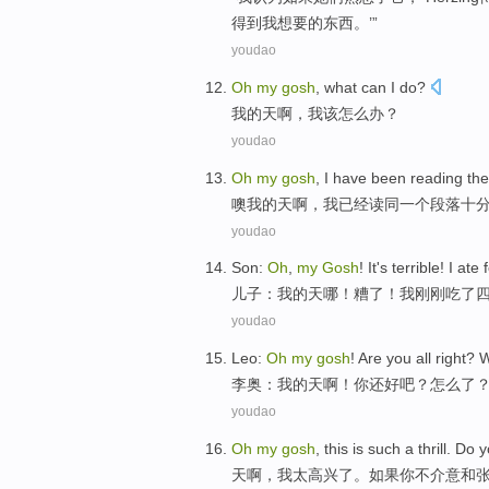
得到
我
想要
的
东西
。’”
youdao
Oh
my
gosh
, what can
I
do
?
我
的
天啊
，
我
该怎么办
？
youdao
Oh
my
gosh
,
I
have been
reading
th
噢
我
的
天啊
，
我
已经
读
同一个
段落
十
youdao
Son
:
Oh
,
my
Gosh
!
It's terrible
!
I
ate
儿子
：
我
的
天哪
！
糟
了！
我
刚刚
吃了
youdao
Leo
:
Oh
my
gosh
! Are
you
all right
?
W
李奥
：
我
的
天啊
！
你
还
好
吧？
怎么
了
youdao
Oh
my
gosh
, this is such
a thrill
.
Do
y
天
啊
，我太高兴
了
。
如果
你
不介意和