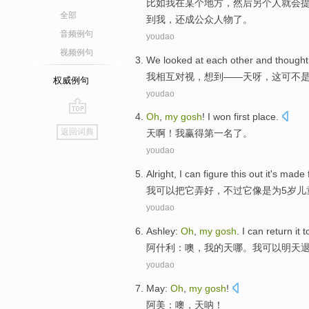
比如
我
在
某个地方，
然后
另
个人
就会
全部
到
我，还成公众人物了。
音频例句
youdao
视频例句
We
looked at
each other
and
thought
我
相互
对视，
想到
——
天
呀
，
这
可不
权威例句
youdao
Oh
,
my
gosh
!
I
won
first
place
.
go
返回词典
天啊
！
我
赢得
第一
名
了。
top
youdao
Alright,
I
can
figure this out
it
's
made
我
可以
把
它
弄好，不过它
像是
为
5
岁儿
youdao
Ashley
:
Oh
,
my
gosh
.
I
can
return it
t
阿什利
：
噢
，
我
的
天哪
。
我
可以
明天
youdao
May
:
Oh
,
my
gosh
!
阿美
：
噢
，
天
呐！