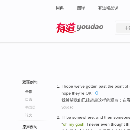
词典
翻译
有道精品课
中
有道 - 网易旗下搜索
双语例句
I
hope
we
've gotten
past
the
point
of
全部
hope
they
're OK
.'
口语
我
希望
我们
已经
超越
这样
的
观点
：在
书面语
youdao
论文
I
'll
be somewhere
, and
then
someon
"
oh
my
gosh
,
I never even thought th
原声例句