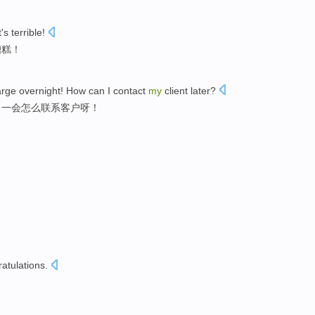
's terrible
!
糟糕！
arge
overnight!
How can
I
contact
my
client
later
?
！
一会
怎么
联系
客户
呀！
atulations
.