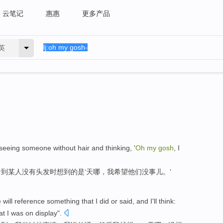
云笔记
惠惠
更多产品
英
seeing
someone
without
hair
and
thinking
, '
Oh
my
gosh
, I
看到
某人
没有
头发
时想到
的
是‘
天哪
，我希望
他们
没事儿
。’
e
will
reference
something
that
I
did or
said
, and
I
'll
think:
at
I
was on
display".