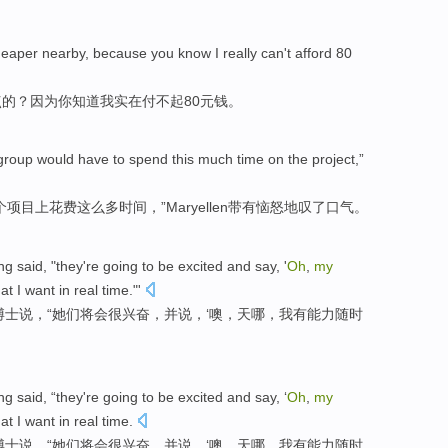
heaper
nearby
,
because
you
know
I
really
can't afford
80
点
的？
因为
你
知道
我
实在
付
不起
80元钱。
group
would have
to
spend
this much
time
on
the
project
,”
个
项目
上
花费
这么多
时间
，”
Maryellen带有
恼怒地
叹了口气
。
ng
said
, "they
're going
to
be excited
and
say
, '
Oh
,
my
at
I
want
in real
time
."'
博士
说
，“她们
将
会
很
兴奋，
并
说
，‘
噢
，
天
哪，我
有
能力
随时
ng
said
, “they
're going
to
be excited
and
say
, ‘
Oh
,
my
at
I
want
in real
time
.
博士
说
，“她们
将
会
很
兴奋，
并
说
，‘
噢
，
天
哪，我
有
能力
随时