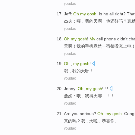
youdao
Jeff
:
Oh
my
gosh
! Is
he
all right
?
That
杰夫
：
喔
，
我
的
天啊
！
他
还
好
吗？
真
youdao
Oh
my
gosh
!
My
cell phone
didn't
ch
天
啊！
我
的
手机
竟然一宿都
没
充
上电
youdao
Oh
,
my
gosh
!
哦
，
我
的
天呀
！
youdao
Jenny
:
Oh
,
my
gosh
! ! !
詹妮
：
哦
，
我
得天哪
！！！
youdao
Are you
serious
?
Oh
.
my
gosh
.
Congr
真的
吗？哦，
天
啦，恭喜你。
youdao