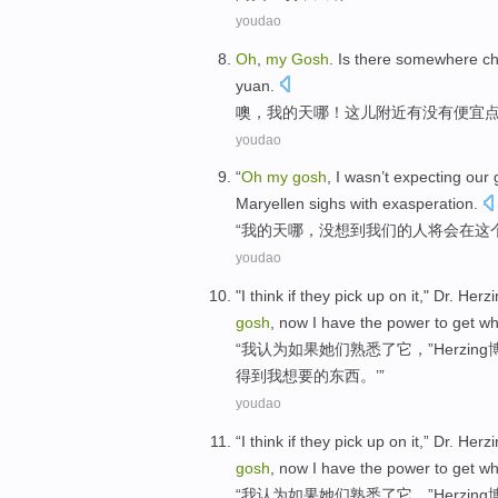
youdao
Oh
,
my
Gosh
. Is
there somewhere
c
yuan
.
噢
，
我
的
天
哪！这儿
附近
有没有
便宜
youdao
“
Oh
my
gosh
, I wasn’t expecting
our
Maryellen
sighs
with
exasperation
.
“
我
的
天
哪，没想到
我们
的人
将
会
在
这
youdao
"
I
think
if
they
pick
up on
it
,"
Dr.
Herzi
gosh
, now
I
have
the power to
get
wh
“
我
认为
如果
她们
熟悉
了
它
，”
Herzing
得到
我
想要
的
东西
。’”
youdao
“
I
think
if
they
pick
up on
it
,”
Dr.
Herzi
gosh
, now
I
have
the power to
get
wh
“
我
认为
如果
她们
熟悉
了
它
，”
Herzing