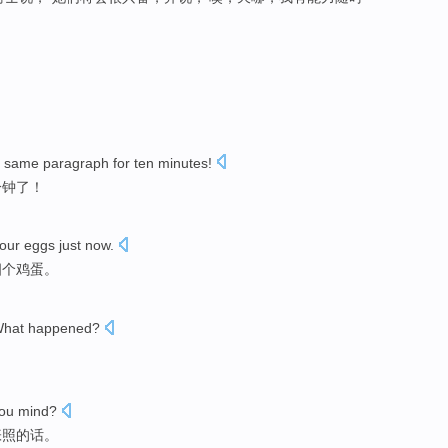
e same
paragraph
for
ten
minutes
!
分钟
了！
four
eggs
just now
.
四个
鸡蛋
。
hat happened
?
？
ou
mind
?
张照的话。