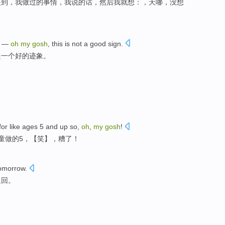
提到
，我
做
过的
事情
，我
说的话
，然后
我
就
想
：，
天
哪
，
没想
—
oh
my
gosh
,
this
is not
a
good
sign
.
是
一个
好的
迹象
。
for
like
ages
5
and up so,
oh
,
my
gosh
!
童
做
的5，【笑】，
糟
了！
omorrow
.
退回
。