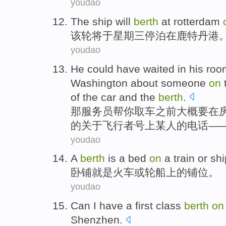
youdao
The
ship
will
berth
at
rotterdam
该
轮
将
于
星期三
停泊
在
鹿特丹港
youdao
He could
have waited
in
his
roo
Washington
about
someone
on
of
the
car
and
the
berth
.
那
服务员帮你取车
之前
大概
要
在
的
关于
飞行者
号
上
某人
的
电话—
youdao
A
berth
is
a
bed
on
a
train
or
shi
卧铺
就是
火车
或
轮船
上
的铺位。
youdao
Can I have a first class
berth
on
Shenzhen
.