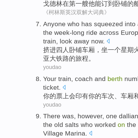
戈德林
在
第一
艘
他
能
订
到
卧铺
的
《柯林斯英汉双解大词典》
Anyone
who has
squeezed
into
the week-long
ride
across
Euro
train
, look away now.
挤
进
四
人
卧铺
车厢
，
坐
一个
星期
亚大铁路的旅程。
youdao
Your
train
,
coach
and
berth
num
ticket
.
你
的
票
上会
印有
你的
车次
、
车厢
youdao
There was,
however
,
one
dallian
the old
salts who
worked
on
the 
Village
Marina
.