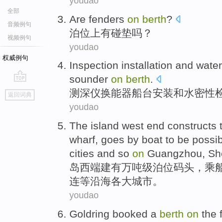
youdao
全部
Are fenders
on
berth
?
音频例句
泊位
上
有
碰垫吗？
视频例句
youdao
权威例句
Inspection
installation
and
water
sounder
on
berth
.
go
测深仪
换能器
船台
安装
和
水密
性
返回词典
top
youdao
The island
west end
constructs
wharf
, goes by
boat
to be
possib
cities
and so
on
Guangzhou
,
Sh
岛
西端
建有
万吨级
泊位
码头
，
乘
连
等
沿海
各
大城市
。
youdao
Goldring
booked
a
berth
on
the f