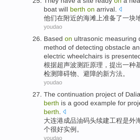
They
have
a
site
ready
on
a
nea
boat
will
berth
on
arrival
.
他们
在附近
的
海滩
上
准备了
一
块
youdao
Based
on
ultrasonic
measuring 
method
of
detecting
obstacle
an
electric
wheelchairs
is
presente
根据
超声波
测距原理，提出
一种
检测
障碍物
、避障的
新
方法
。
youdao
The continuation
project
of Dali
berth
is
a
good
example
for pro
berth
.
大连港
成品油
码头
续建
工程
是
外
个
很好
实例
。
youdao