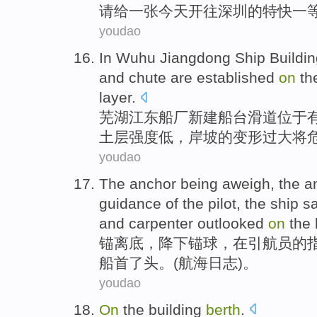
请给一张
今天
开往
深圳
的
特快
一
youdao
In Wuhu
Jiangdong
Ship
Buildi
and chute are established
on
th
layer
.
芜湖
江东船厂新建船台滑道
位于
土层强度低，岸坡的变形过大将
youdao
The
anchor
being aweigh
, the
a
guidance
of
the
pilot
, the ship
sa
and
carpenter outlooked
on
the
锚
离
底，
降下
锚球，
在
引航员
的
船首
了
头。(航海日志)。
youdao
On
the
building
berth
.