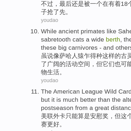
不过
，最后还是被
一
个
在
有着18
子抢
了
先。
youdao
While
ancient
primates
like
Sahe
sabretooth
cats
a
wide
berth
,
th
these
big
carnivores -
and
other
虽说
像
萨哈
人猿乍得种这样的
古
了
广阔
的活动空间，
但它们
也
可
物生活。
youdao
The American
League
Wild Car
but
it is
much better
than
the
alt
postseason
from a great distan
美
联外卡
只能
算是
安慰
奖
，
但
这
赛
更好
。