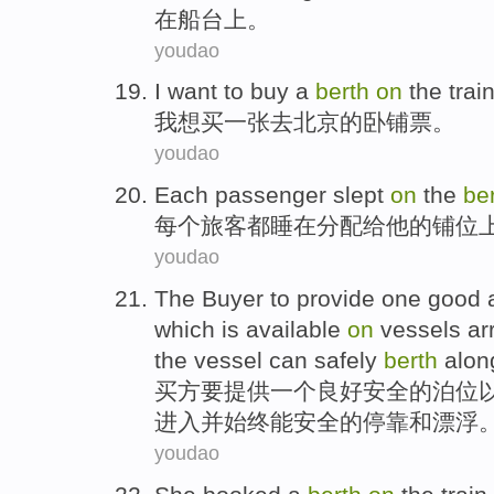
在
船台
上。
youdao
I
want to
buy
a
berth
on
the
trai
我
想
买
一张
去
北京
的
卧铺票。
youdao
Each
passenger
slept
on
the
be
每个
旅客
都睡
在
分配
给他
的
铺位
youdao
The Buyer
to
provide
one
good
which is
available
on
vessels
ar
the vessel
can
safely
berth
alon
买方
要
提供
一
个
良好
安全
的
泊位
进入并
始终
能
安全
的
停靠
和
漂浮
youdao