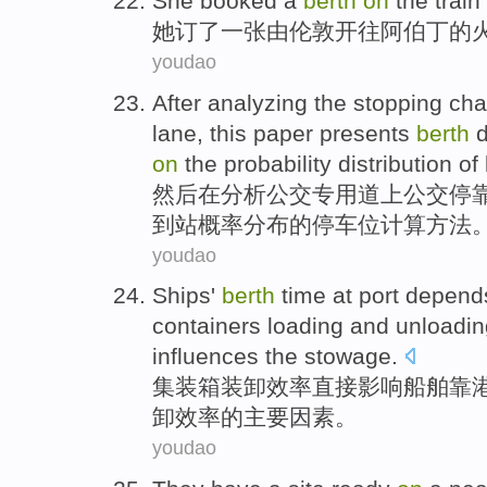
She
booked
a
berth
on
the train
她
订了
一张
由
伦敦
开往阿伯丁的
youdao
After
analyzing
the
stopping
cha
lane
,
this paper presents
berth
on
the
probability
distribution
of
然后在
分析
公交
专用道上
公交
停
到站
概率
分布
的停车位
计算
方法
youdao
Ships'
berth
time
at port
depen
containers
loading and
unloadin
influences
the
stowage.
集装箱
装卸
效率
直接
影响
船舶
靠
卸
效率
的
主要
因素
。
youdao