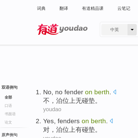
词典
翻译
有道精品课
云笔记
中英
有道 - 网易旗下搜索
双语例句
No
,
no
fender
on
berth
.
全部
不
，
泊位
上
无
碰垫。
口语
youdao
书面语
Yes
, fenders
on
berth
.
论文
对
，
泊位
上
有碰垫。
原声例句