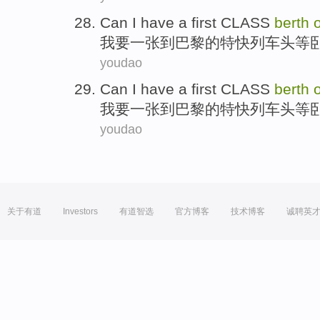
Can
I
have
a
first CLASS
berth
我
要
一张
到
巴黎的
特快
列车
头等
youdao
Can
I
have
a
first CLASS
berth
我
要
一张
到
巴黎的
特快
列车
头等
youdao
关于有道
Investors
有道智选
官方博客
技术博客
诚聘英