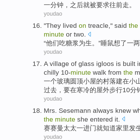
一
分钟
，
之后就
被
要求
往前走。
youdao
"
They
lived
on
treacle
,"
said
the
minute
or two
.
“
他们
吃糖浆
为生
。”
睡鼠
想
了一
两
youdao
A
village
of
glass
igloos
is
built
i
chilly
10-
minute
walk
from
the
ma
一个
玻璃
圆顶
小屋
的
村落
建
在
小
过去，要在
寒冷
的
屋外
步行10分
youdao
Mrs.
Sesemann
always
knew
wh
the
minute
she entered
it
.
赛
赛曼
太太
一进门
就知道
家里
发
youdao