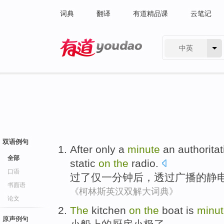
词典
翻译
有道精品课
云笔记
中英
有道 - 网易旗下搜索
双语例句
After
only
a
minute
an
authoritat
全部
static
on
the
radio
.
口语
过
了
仅
一
分钟
后，
透过
广播
的
静
书面语
《柯林斯英汉双解大词典》
论文
The
kitchen
on
the
boat
is
minu
原声例句