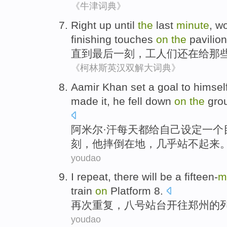
《牛津词典》
Right up until
the
last
minute
,
wo
finishing
touches
on
the
pavilio
直到
最后
一刻
，
工人
们
还
在
给那
《柯林斯英汉双解大词典》
Aamir
Khan
set
a
goal
to
himsel
made it, he
fell down
on
the
gro
阿米尔
·
汗
每天都
给
自己
设定
一个
刻
，他
摔倒
在
地
，
几乎
站不
起来
youdao
I repeat
, there will be a fifteen-
m
train
on
Platform
8
.
再次
重复，八号
站台
开往
郑州
的
youdao