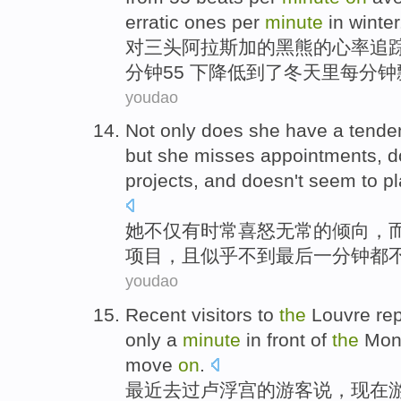
erratic ones
per
minute
in winter
对
三
头阿拉斯加
的
黑熊
的
心率
追
分钟
55
下
降低
到了冬天里每分钟
youdao
Not only
does
she
have a
tende
but
she
misses
appointments
, 
projects
,
and
doesn
't
seem to
p
她
不仅
有
时常
喜怒
无常
的
倾向
，
项目
，
且
似乎
不到
最后一分钟
都
youdao
Recent
visitors
to
the
Louvre rep
only
a
minute
in front of
the
Mon
move
on
.
最近
去过
卢浮宫
的
游客
说，
现在