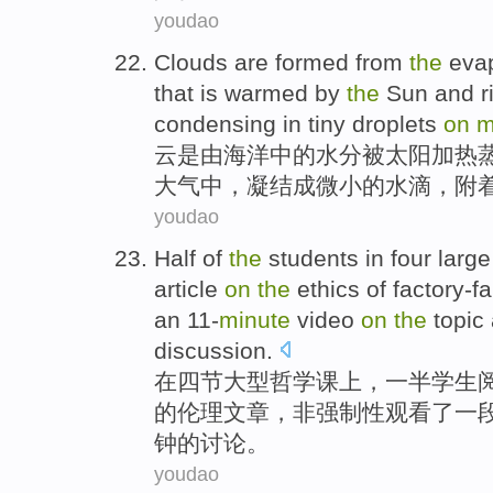
youdao
Clouds
are
formed
from
the
eva
that
is
warmed
by
the
Sun
and
r
condensing
in
tiny
droplets
on
m
云
是
由
海洋
中的
水分
被
太阳
加热
大气
中，
凝结
成
微小
的
水滴
，附
youdao
Half
of
the
students
in
four
large
article
on
the
ethics
of
factory-f
an 11-
minute
video
on
the
topic
discussion
.
在
四节
大型
哲学
课上
，
一半
学生
的
伦理
文章，非强制性
观看了
一
钟的
讨论
。
youdao