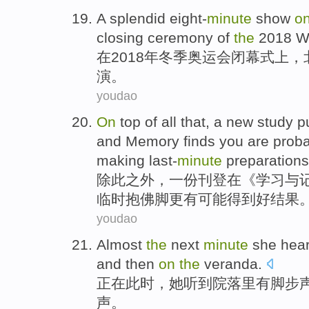
A
splendid
eight-
minute
show
o
closing ceremony
of
the
2018
W
在
2018年
冬季
奥运会
闭幕式
上，
演。
youdao
On
top
of all that,
a
new
study
p
and
Memory
finds
you are
proba
making
last-
minute
preparations
除此之外
，
一份
刊登
在
《
学习
与
临时抱佛脚更
有
可能
得到好
结果
youdao
Almost
the
next
minute
she
hea
and then
on
the
veranda
.
正在此时，
她
听到
院落
里
有
脚步
声。