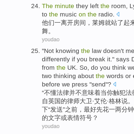
T
he
minute
they left
the
room, 
to
the
music
on
the
radio.
他
们一离开房间，莱姆就站了起
舞。
youdao
"
Not knowing
the
law doesn't m
differently if you break it." say
from
the
UK. So, do you think w
two thinking about
the
words or 
before we press "send"?
“
不懂法律并不意味着当你触犯法
自英国的律师大卫·艾伦·格林说
下“发送”之前，最好先花一两分
的文字或表情符号？
youdao