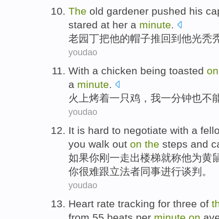
The
old
gardener
pushed
his
ca
stared at
her
a
minute
.
老
园丁
把
他
的
帽子
推
回到
他
光秃
youdao
With
a
chicken
being toasted
on
a
minute
.
火
上
烤
着
一
只鸡
，
我
一
分钟
也
不
youdao
It is hard to
negotiate
with
a
fell
you
walk
out
on
the
steps
and ca
如果
你
刚
一
走出
楼梯
就
称
他
为黄
你
很难
跟
立法者
同事
进行谈判
。
youdao
Heart rate
tracking
for
three
of
t
from
55 beats
per
minute
on
ave