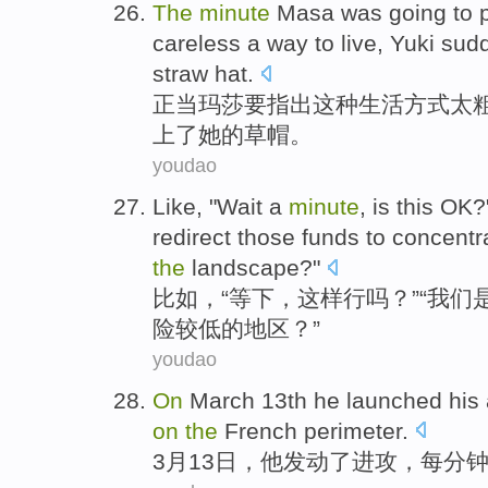
T
he
minute
Masa was going to po
careless a way to live, Yuki su
straw hat.
正
当玛莎要指出这种生活方式太
上了她的草帽。
youdao
Like
, "
Wait
a
minute
, is
this
OK
?
redirect
those
funds
to concentr
the
landscape?"
比如
，“
等
下
，
这样
行
吗？”“
我们
险较低的
地区
？”
youdao
On
March
13th
he
launched
his
on
the
French perimeter
.
3月
13日
，
他
发动了
进攻
，
每分