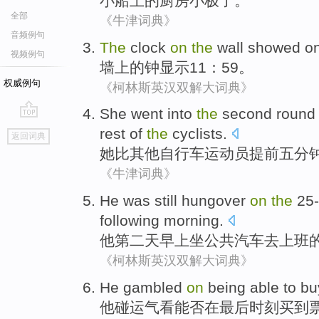
小船
上
的
厨房
小
极了
。
全部
《牛津词典》
音频例句
The
clock
on
the
wall
showed
o
视频例句
墙上
的
钟
显示
11：59。
权威例句
《柯林斯英汉双解大词典》
She
went into
the
second
round 
go
rest
of
the
cyclists
.
返回词典
top
她
比
其他
自行车运动员提前
五分
《牛津词典》
He
was still
hungover
on
the
25-
following
morning
.
他
第二
天早上
坐公共汽车
去
上班
《柯林斯英汉双解大词典》
He
gambled
on
being
able to
bu
他
碰运气
看
能否
在
最后
时刻
买
到