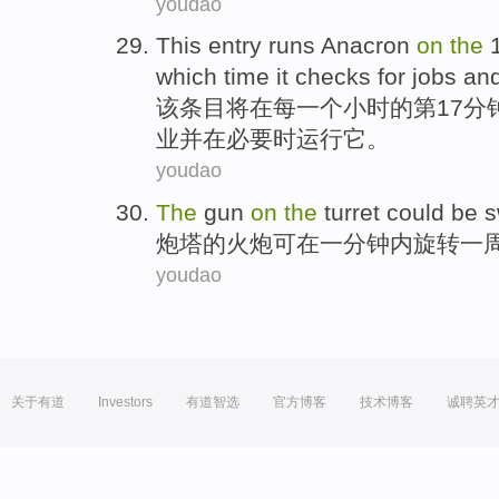
youdao
This
entry
runs
Anacron
on
the
which time
it
checks for
jobs
an
该
条目
将
在
每一
个小时
的
第17
分
业
并
在
必要
时运行
它。
youdao
The
gun
on
the
turret
could be s
炮塔
的
火炮
可
在
一
分钟内旋转一
youdao
关于有道
Investors
有道智选
官方博客
技术博客
诚聘英