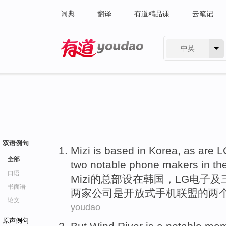
词典
翻译
有道精品课
云笔记
中英
有道 - 网易旗下搜索
双语例句
Mizi
is based in
Korea
,
as are
L
全部
two
notable
phone
makers
in th
口语
Mizi
的总部设在
韩国
，
LG
电子
及
书面语
两
家公司是
开放式
手机联盟的两
论文
youdao
原声例句