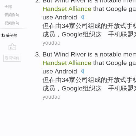
But
Wind
River
is
a
notable
mem
全部
Handset
Alliance
that
Google
ga
音频例句
use
Android
.
视频例句
但
在
由34家公司组成
的
开放式
手
成员
，
Google
组织这一手机联盟
权威例句
youdao
But
Wind
River
is
a
notable
mem
go
返回词典
top
Handset
Alliance
that
Google
ga
use
Android
.
但
在
由34家公司组成
的
开放式
手
成员
，
Google
组织这一手机联盟
youdao