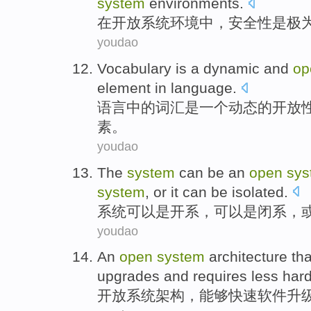
system
environments
.
在
开放
系统
环境中，
安全性
是
极
youdao
Vocabulary
is
a
dynamic
and
op
element
in
language
.
语言中的词汇
是
一个
动态
的
开放
素
。
youdao
The
system
can
be
an
open
sys
system
,
or
it can be
isolated
.
系统
可以
是
开
系
，可以是
闭
系，
youdao
An
open
system
architecture
th
upgrades
and
requires
less
har
开放
系统
架构
，
能够
快速
软件
升