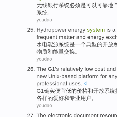
无线
银行
系统
必须
是
可以
可靠地
系统。
youdao
Hydropower
energy
system
is
a
frequent
matter
and
energy
exc
水电
能源
系统
是
一个
典型
的
开放
物质
和
能量
交换
。
youdao
The G1
's relatively
low
cost
and
new Unix-based
platform
for
any
professional
uses.
G1
确实便宜
低
的
价格
和
开放
系统
各样的
爱好
和专业用户。
youdao
The
electronic
document
resour