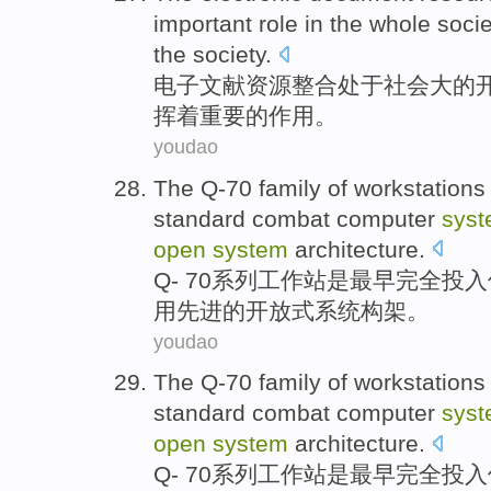
important
role
in
the whole
socie
the
society.
电子
文献
资源
整合
处于
社会
大
的
挥
着
重要
的
作用
。
youdao
The Q
-
70
family
of
workstations
standard
combat
computer
sys
open
system
architecture.
Q
-
70
系列
工作站
是
最早
完全
投入
用
先进的
开放式
系统构架。
youdao
The Q
-
70
family
of
workstations
standard
combat
computer
sys
open
system
architecture.
Q
-
70
系列
工作站
是
最早
完全
投入