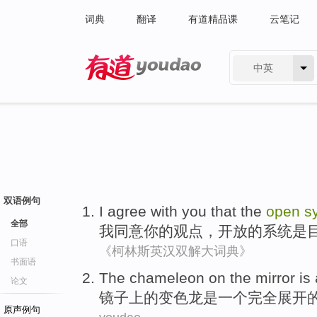
词典
翻译
有道精品课
云笔记
中英
有道 - 网易旗下搜索
双语例句
I
agree with
you
that
the
open
s
全部
我
同意
你
的观点，
开放
的
系统
是
口语
《柯林斯英汉双解大词典》
书面语
The chameleon
on
the
mirror
is
论文
镜子
上
的
变色龙
是
一个
完全
展开
原声例句