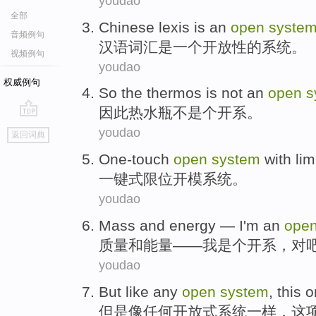
youdao
全部
Chinese
lexis
is
an
open
syste
音频例句
汉语
词汇
是
一个
开放性
的
系统
。
视频例句
youdao
权威例句
So
the thermos
is not
an
open
s
因此
热水瓶
不
是个
开
系
。
go
youdao
返回词典
top
One-touch
open
system
with lim
一键式
限位
开
模
系统
。
youdao
Mass
and
energy
—
I
'm an
ope
质量
和
能量
——
我
是个
开
系
，
对
youdao
But
like
any
open
system
,
this
o
但是
像
任何
开放式
系统
一样，
这