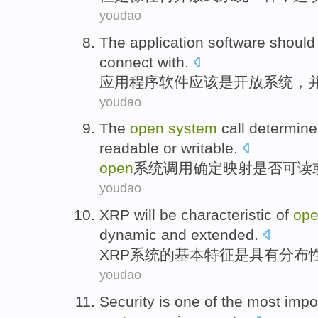
youdao
The application
software
should
connect with
.
应用
程序
软件
应该
是
开放
系统
，
youdao
The
open
system
call
determine
readable
or
writable
.
open
系统
调用
确定
映射
是否
可读
youdao
XRP will be characteristic
of
op
dynamic
and
extended
.
XRP
系统
的
基本特征是具有
分布
youdao
Security
is
one
of the
most impo