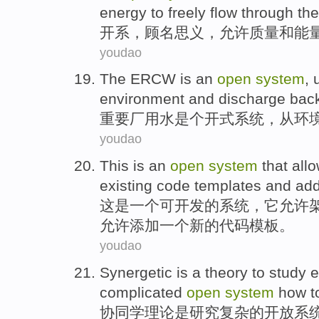
energy
to
freely
flow through
the
开
系
，
顾名思义
，
允许
质量
和
能
youdao
The ERCW
is an
open
system
,
environment
and discharge
back
重要厂
用水
是个开式
系统
，
从
环
youdao
This
is
an
open
system
that
all
existing
code
templates
and
ad
这
是
一
个可
开发
的
系统
，它
允许
允许
添加
一个
新的
代码模板。
youdao
Synergetic
is
a
theory
to
study
e
complicated
open
system
how t
协同
学
理论
是
研究
复杂
的
开放
系