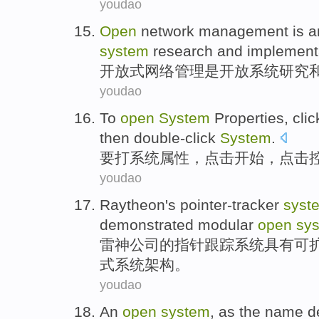
youdao
Open
network
management
is
a
system
research
and
implement
开放式
网络
管理
是
开放
系统
研究
youdao
To
open
System
Properties
,
clic
then double-click
System
.
要
打
系统
属性
，
点击
开始
，点击
youdao
Raytheon's pointer-tracker
syst
demonstrated
modular
open
sy
雷神
公司的指针跟踪
系统
具有
可
式系统架构。
youdao
An
open
system
,
as the name d