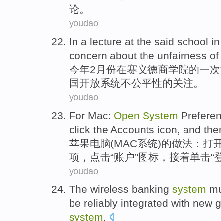
论。
youdao
In
a
lecture
at
the said school
in
concern about
the
unfairness
of
今年2
月份
在
赛义德商学院的
一次
国开放系统
不公平性
的
关注。
youdao
For
Mac
:
Open
System
Prefere
click
the
Accounts
icon
,
and the
苹果
电脑
(MAC
系统
)的做法：
打
项
，
点击
“
账户
”
图标
，
接着
单击
“
youdao
The wireless
banking
system
mu
be
reliably
integrated
with
new
g
system
.