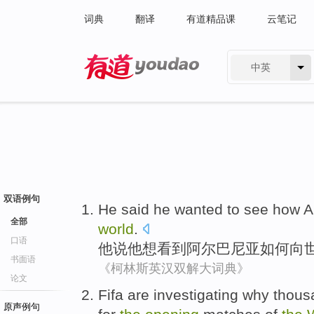
词典
翻译
有道精品课
云笔记
中英
有道 - 网易旗下搜索
双语例句
He
said
he
wanted to
see
how
A
全部
world
.
口语
他
说
他
想
看到
阿尔巴尼亚
如何
向
书面语
《柯林斯英汉双解大词典》
论文
Fifa
are investigating
why
thous
原声例句