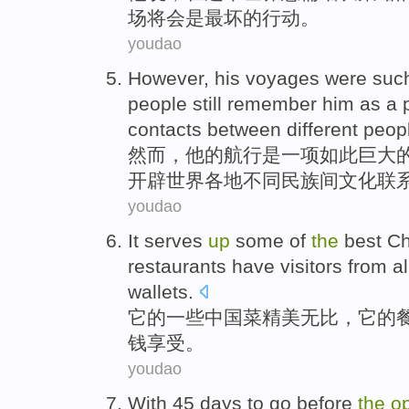
场
将会
是
最
坏的行动。
youdao
However
,
his
voyages
were
suc
people
still
remember
him
as a
contacts
between
different
peop
然而
，
他
的
航行
是
一项
如此巨大
开辟
世界
各地
不同
民族
间
文化
联
youdao
It
serves
up
some
of
the
best
Ch
restaurants
have visitors
from al
wallets
.
它
的
一些
中国
菜
精美无比，它
的
钱享受。
youdao
With 45
days
to go before
the
o