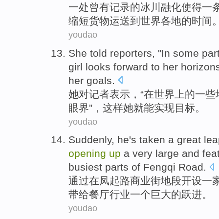
一
处曾
有
记录
的
冰川
融化
使得一
缩短
货物
运送
到
世界各地的
时间
youdao
She
told
reporters
, "
In
some
par
girl
looks forward
to
her
horizon
her
goals
.
她
对
记者表示
，“
在
世界上
的
一些
眼界
”，
这样
她
就能
实现
目标。
youdao
Suddenly,
he
's taken
a
great
lea
opening
up
a
very large
and
fea
busiest parts of
Fengqi
Road
.
通过
在
凤
起
路
商业街地段
开设
一
带给餐厅行业
一
个
巨大
的
跃进
。
youdao