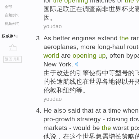
for
the
opening
matches
of
the
全部
国际足联
正在
调查南非
世界杯
比
音频例句
因
。
视频例句
youdao
权威例句
As
better
engines
extend
the
ra
aeroplanes
,
more
long-haul
rou
world
are
opening
up
,
often byp
go
返回词典
top
New York
.
由于
改进
的
引擎
使得
中等
型号
的
的
长途
航线
也
在
世界各地
得以
开
伦敦
和纽约等。
youdao
He also
said
that
at
a time whe
pro-growth
strategy
-
closing d
markets
-
would
be
the
worst
pos
他
说
，
在
这个
世界
急需
增长
策略