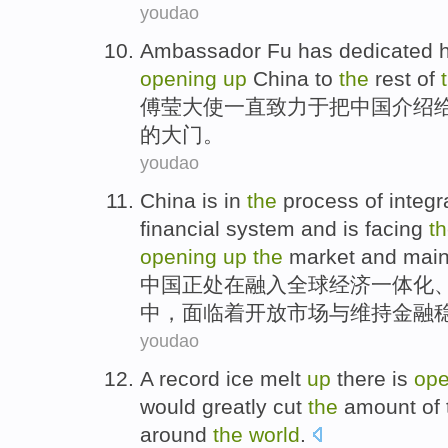
youdao
Ambassador
Fu
has
dedicated
h
opening
up
China
to
the
rest
of
傅莹大使
一直
致力于
把
中国
介绍
的
大门。
youdao
China
is
in
the
process
of
integr
financial
system and
is facing
t
opening
up
the
market
and
main
中国
正
处在
融入
全球
经济
一体化
中，
面临
着
开放
市场
与
维持
金融
youdao
A
record
ice
melt
up
there is
ope
would
greatly
cut
the
amount
of
around
the
world
.