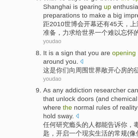
Shanghai
is gearing
up
enthusia
preparations to
make
a
big
impr
距2010
世博会
开幕
还有
45
天
，
上
准备
，
力求
给世界一个难以忘怀
youdao
It
is
a
sign that
you
are
opening
around
you.
这
是
你们
向
周围
世界
敞开
心房
的
youdao
As
any
addiction
researcher
ca
that
unlock doors
(
and
chemical
where
the
normal
rules
of
reality
hold
sway
.
任何
研究瘾头
的
人都
能
告诉
你
，
匙
，
开启
一个
现实生活
的
常规
(
像